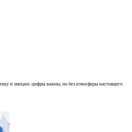
тику и эмоции: цифры важны, но без атмосферы настоящего