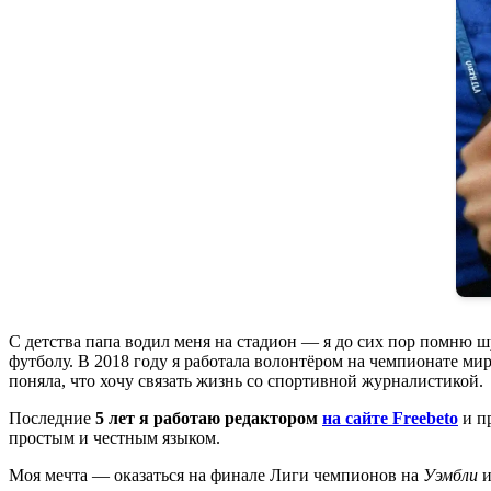
С детства папа водил меня на стадион — я до сих пор помню шу
футболу. В 2018 году я работала волонтёром на чемпионате ми
поняла, что хочу связать жизнь со спортивной журналистикой.
Последние
5 лет я работаю редактором
на сайте Freebeto
и пр
простым и честным языком.
Моя мечта — оказаться на финале Лиги чемпионов на
Уэмбли
и