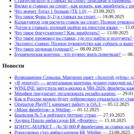
Стратегия флэт в ставках на спорт: описание и примеры
Вилки в ставках на спорт - как искать, как заработать с 
Что значит Тотал 1 больше (ТБ 1.0)
— 23.09.2025
Что такое Фора 1(-1) в ставках на спорт
— 19.09.2025
Калькулятор для расчета ставок на спорт: Полное руково
Догон в ставках: полный разбор на простом языке
— 15.0
Что такое бонусхантинг? Как заработать?
— 13.09.2025
Что такое промокод на ставки, где его найти и получить?
Экспресс-ставки: Полное руководство как собрать и выи
Что такое ординар (одинар)?
— 08.09.2025
Букмекерская контора - что нужно знать новичкам?
— 08.
Новости
Возвращение Сеньора: Манчини ищет «Золотой дубль» 
«Я депнул!» — нелегальные конторы делают пародии на 
WINLINE запустила мега-акцию к ЧМ-2026: фрибеты каж
Минфин предлагает легализовать онлайн-казино
— 29.01
Как в России можно будет добровольно отказаться от ста
Оператор Play971 начинает работу в ОАЭ
— 05.12.2025
«Море фрибетов» в Winline
— 01.12.2025
Бразилия № 5 в рейтинге беттинг стран
— 27.10.2025
Андреа Пирло амбассадор БК «Фонбет»
— 15.10.2025
БОНУС-МАРКЕТ - До 50 000 ₽ фрибетами за ставки на ф
Роналдиньо стал амбассадором БК Winline
— 23.09.2025