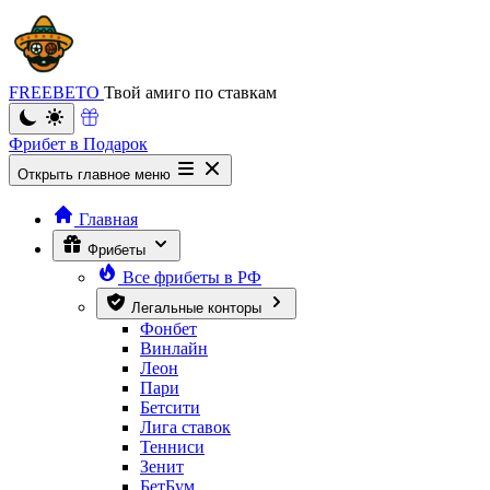
FREEBETO
Твой амиго по ставкам
Фрибет в Подарок
Открыть главное меню
Главная
Фрибеты
Все фрибеты в РФ
Легальные конторы
Фонбет
Винлайн
Леон
Пари
Бетсити
Лига ставок
Тенниси
Зенит
БетБум