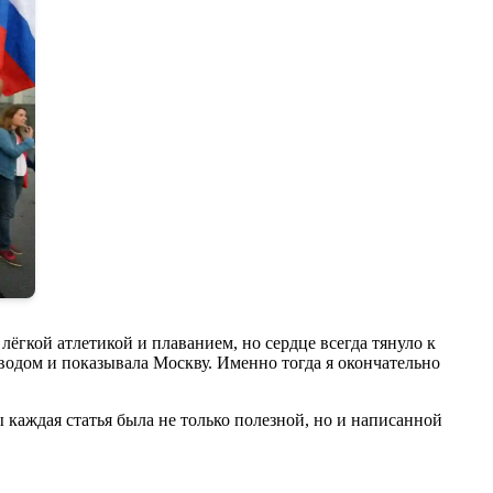
лёгкой атлетикой и плаванием, но сердце всегда тянуло к
еводом и показывала Москву. Именно тогда я окончательно
 каждая статья была не только полезной, но и написанной