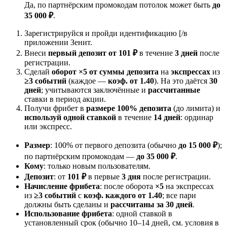
Да, по партнёрским промокодам потолок может быть
до
35 000 ₽
.
Зарегистрируйся и пройди идентификацию [/в
приложении Зенит.
Внеси
первый депозит от 101 ₽
в течение
3 дней
после
регистрации.
Сделай
оборот ×5 от суммы депозита
на
экспрессах
из
≥3 событий
(каждое —
коэф. от 1.40
). На это даётся
30
дней
; учитываются заключённые и
рассчитанные
ставки в период акции.
Получи фрибет в
размере 100% депозита
(до лимита) и
используй одной ставкой
в течение
14 дней
: ординар
или экспресс.
Размер
: 100% от первого депозита (обычно
до 15 000 ₽
);
по партнёрским промокодам —
до 35 000 ₽
.
Кому
: только новым пользователям.
Депозит
: от
101 ₽
в первые
3 дня
после регистрации.
Начисление фрибета
: после оборота
×5
на экспрессах
из
≥3 событий
с
коэф. каждого от 1.40
; все пари
должны быть сделаны и
рассчитаны за 30 дней
.
Использование фрибета
: одной ставкой в
установленный срок (обычно 10–14 дней, см. условия в