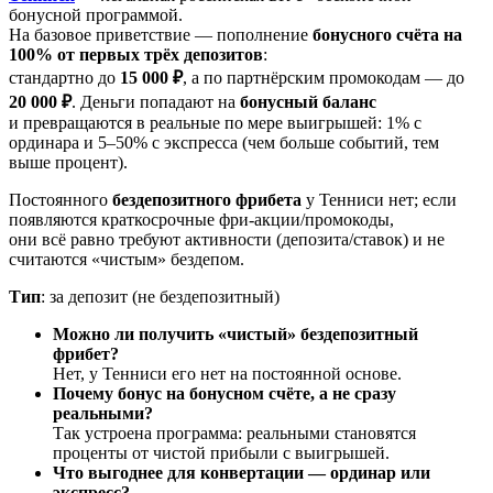
бонусной программой.
На
базовое приветствие — пополнение
бонусного счёта на
100% от первых трёх депозитов
:
стандартно до
15 000 ₽
, а по партнёрским промокодам — до
20 000 ₽
. Деньги попадают на
бонусный баланс
и превращаются в реальные по мере выигрышей: 1% с
ординара и 5–50% с экспресса (чем больше событий, тем
выше процент).
Постоянного
бездепозитного фрибета
у Тенниси нет; если
появляются краткосрочные фри-акции/промокоды,
они всё равно требуют активности (депозита/ставок) и не
считаются «чистым» бездепом.
Тип
: за депозит (не бездепозитный)
Можно ли получить «чистый» бездепозитный
фрибет?
Нет, у Тенниси его нет на постоянной основе.
Почему бонус на бонусном счёте, а не сразу
реальными?
Так устроена программа: реальными становятся
проценты от чистой прибыли с выигрышей.
Что выгоднее для конвертации — ординар или
экспресс?