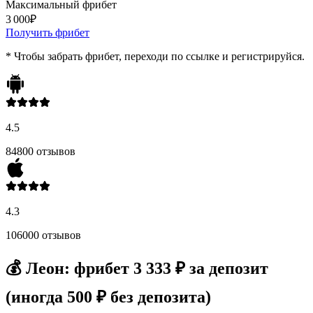
Максимальный фрибет
3 000₽
Получить фрибет
* Чтобы забрать фрибет, переходи по ссылке и регистрируйся.
4.5
84800 отзывов
4.3
106000 отзывов
💰 Леон: фрибет 3 333 ₽ за депозит
(иногда 500 ₽ без депозита)