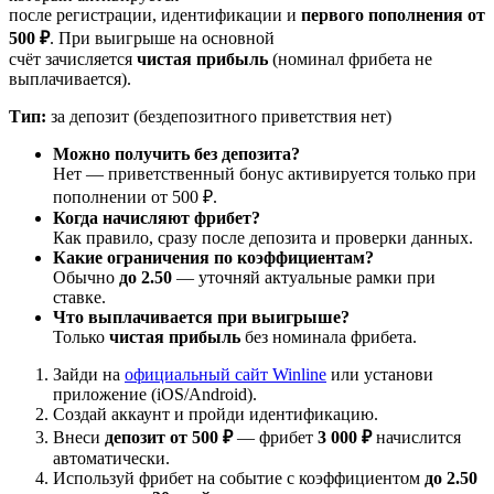
после регистрации, идентификации и
первого пополнения от
500 ₽
. При выигрыше на основной
счёт зачисляется
чистая прибыль
(номинал фрибета не
выплачивается).
Тип:
за депозит (бездепозитного приветствия нет)
Можно получить без депозита?
Нет — приветственный бонус активируется только при
пополнении от 500 ₽.
Когда начисляют фрибет?
Как правило, сразу после депозита и проверки данных.
Какие ограничения по коэффициентам?
Обычно
до 2.50
— уточняй актуальные рамки при
ставке.
Что выплачивается при выигрыше?
Только
чистая прибыль
без номинала фрибета.
Зайди на
официальный сайт Winline
или установи
приложение (iOS/Android).
Создай аккаунт и пройди идентификацию.
Внеси
депозит от 500 ₽
— фрибет
3 000 ₽
начислится
автоматически.
Используй фрибет на событие с коэффициентом
до 2.50