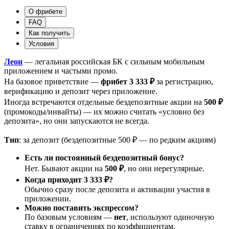
О фрибете
FAQ
Как получить
Условия
Леон
— легальная российская БК с сильным мобильным
приложением и частыми промо.
На
базовое приветствие —
фрибет 3 333 ₽
за регистрацию,
верификацию и депозит через приложение.
Иногда встречаются отдельные бездепозитные акции на
500 ₽
(промокоды/инвайты) — их можно считать «условно без
депозита», но они запускаются не всегда.
Тип
: за депозит (бездепозитные 500 ₽ — по редким акциям)
Есть ли постоянный бездепозитный бонус?
Нет. Бывают акции на
500 ₽
, но они нерегулярные.
Когда приходит 3 333 ₽?
Обычно сразу после депозита и активации участия в
приложении.
Можно поставить экспрессом?
По базовым условиям —
нет
, используют одиночную
ставку в ограничениях по коэффициентам.