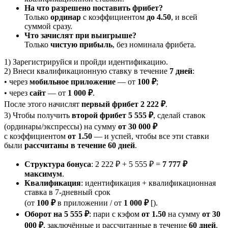
На что разрешено поставить фрибет?
Только
ординар
с коэффициентом
до 4.50
, и всей
суммой сразу.
Что зачислят при выигрыше?
Только
чистую прибыль
, без номинала фрибета.
1) Зарегистрируйся и пройди идентификацию.
2) Внеси квалификационную ставку в течение
7 дней
:
• через
мобильное приложение
— от
100 ₽
;
• через
сайт
— от
1 000 ₽
.
После этого начислят
первый фрибет 2 222 ₽
.
3) Чтобы получить
второй фрибет 5 555 ₽
, сделай ставок
(ординары/экспрессы) на сумму
от 30 000 ₽
с коэффициентом
от 1.50
— и успей, чтобы все эти ставки
были
рассчитаны в течение 60 дней
.
Структура бонуса
: 2 222 ₽ + 5 555 ₽ =
7 777 ₽
максимум
.
Квалификация
: идентификация + квалификационная
ставка в 7-дневный срок
(от
100 ₽
в приложении / от
1 000 ₽
[).
Оборот на 5 555 ₽
: пари с кэфом
от 1.50
на сумму
от 30
000 ₽
, заключённые и рассчитанные в течение
60 дней
.