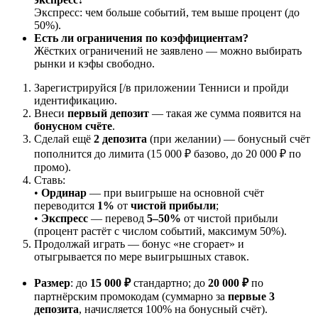
Экспресс: чем больше событий, тем выше процент (до
50%).
Есть ли ограничения по коэффициентам?
Жёстких ограничений не заявлено — можно выбирать
рынки и кэфы свободно.
Зарегистрируйся [/в приложении Тенниси и пройди
идентификацию.
Внеси
первый депозит
— такая же сумма появится на
бонусном счёте
.
Сделай ещё
2 депозита
(при желании) — бонусный счёт
пополнится до лимита (15 000 ₽ базово, до 20 000 ₽ по
промо).
Ставь:
•
Ординар
— при выигрыше на основной счёт
переводится
1%
от
чистой прибыли
;
•
Экспресс
— перевод
5–50%
от чистой прибыли
(процент растёт с числом событий, максимум 50%).
Продолжай играть — бонус «не сгорает» и
отыгрывается по мере выигрышных ставок.
Размер
: до
15 000 ₽
стандартно; до
20 000 ₽
по
партнёрским промокодам (суммарно за
первые 3
депозита
, начисляется 100% на бонусный счёт).