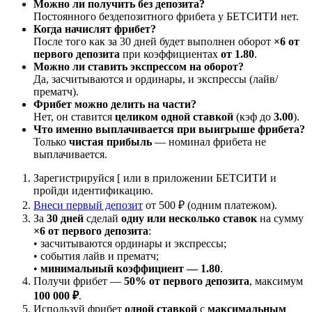
Можно ли получить без депозита?
Постоянного бездепозитного фрибета у БЕТСИТИ нет.
Когда начислят фрибет?
После того как за 30 дней будет выполнен оборот
×6 от
первого депозита
при коэффициентах
от 1.80
.
Можно ли ставить экспрессом на оборот?
Да, засчитываются и ординары, и экспрессы (лайв/
прематч).
Фрибет можно делить на части?
Нет, он ставится
целиком одной ставкой
(кэф до
3.00
).
Что именно выплачивается при выигрыше фрибета?
Только
чистая прибыль
— номинал фрибета не
выплачивается.
Зарегистрируйся [ или в приложении БЕТСИТИ и
пройди идентификацию.
Внеси первый депозит
от 500 ₽ (одним платежом).
За
30 дней
сделай
одну или несколько ставок
на сумму
×6 от первого депозита
:
• засчитываются ординары и экспрессы;
• события лайв и прематч;
•
минимальный коэффициент — 1.80
.
Получи фрибет —
50% от первого депозита
, максимум
100 000 ₽
.
Используй фрибет
одной ставкой
с
максимальным