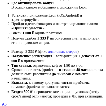
Где активировать бонус?
В официальном мобильном приложении Leon.
Установи приложение Leon (iOS/Android) и
зарегистрируйся.
Пройди идентификацию и на странице акции нажми
«Принять участие»
.
Внеси
1 000 ₽
одним платежом.
Получи фрибет
3 333 ₽
на бонусный счёт и используй
его по правилам акции.
Размер
: 3 333 ₽ (фикс
для новых юзеров
).
Получение
: регистрация + верификация +
депозит от 1
000 ₽
в приложении.
Тип ставки
: одиночная; кэф от 1.80 до 3.00.
Сроки
: поставить фрибет —
в течение 48 часов
; ставка
должна быть рассчитана
до 96 часов
с момента
начисления.
Выплата
: к выводу доступна
чистая прибыль
,
номинал фрибета не выплачивается.
Бездеп 500 ₽
: периодические акции — условия (коэф/
срок/вывод) отличаются; проверяй в ЛК при активации.
9.5