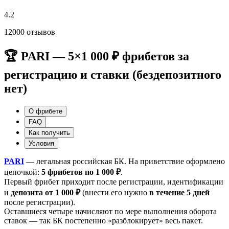
4.2
12000 отзывов
🏆 PARI — 5×1 000 ₽ фрибетов за
регистрацию и ставки (бездепозитного
нет)
О фрибете
FAQ
Как получить
Условия
PARI
— легальная российская БК. На
приветствие оформлено
цепочкой:
5 фрибетов по 1 000 ₽
.
Первый фрибет приходит после регистрации, идентификации
и
депозита от 1 000 ₽
(внести его нужно
в течение 5 дней
после регистрации).
Оставшиеся четыре начисляют по мере выполнения оборота
ставок — так БК постепенно «разблокирует» весь пакет.