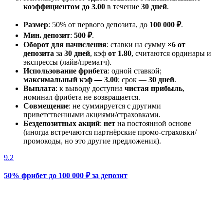
коэффициентом до 3.00
в течение
30 дней
.
Размер
: 50% от первого депозита, до
100 000 ₽
.
Мин. депозит
:
500 ₽
.
Оборот для начисления
: ставки на сумму
×6 от
депозита
за
30 дней
, кэф
от 1.80
, считаются ординары и
экспрессы (лайв/прематч).
Использование фрибета
: одной ставкой;
максимальный кэф — 3.00
; срок —
30 дней
.
Выплата
: к выводу доступна
чистая прибыль
,
номинал фрибета не возвращается.
Совмещение
: не суммируется с другими
приветственными акциями/страховками.
Бездепозитных акций
:
нет
на постоянной основе
(иногда встречаются партнёрские промо-страховки/
промокоды, но это другие предложения).
9.2
50% фрибет до 100 000 ₽ за депозит