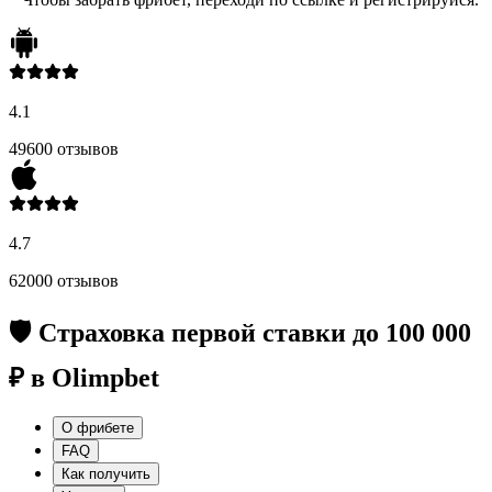
4.1
49600 отзывов
4.7
62000 отзывов
🛡️ Страховка первой ставки до 100 000
₽ в Olimpbet
О фрибете
FAQ
Как получить