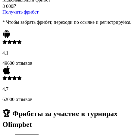
8 000₽
Получить фрибет
* Чтобы забрать фрибет, переходи по ссылке и регистрируйся.
4.1
49600 отзывов
4.7
62000 отзывов
🏆 Фрибеты за участие в турнирах
Olimpbet