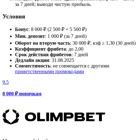
за 7 дней; выводи чистую прибыль.
Условия
Бонус
: 8 000 ₽ (2 500 ₽ + 5 500 ₽)
Мин. депозит
: 1 000 ₽ (за 7 дней)
Оборот на вторую часть
: 30 000 ₽, кэф ≥ 1,30 (30 дней)
Коэффициент фрибета
: до 2,00
Срок действия фрибетов
: 7 дней
Дедлайн акции
: 31.08.2025
Совместимость
: не совмещается с другими
приветственными промокодами
9.5
8 000 ₽ новичкам