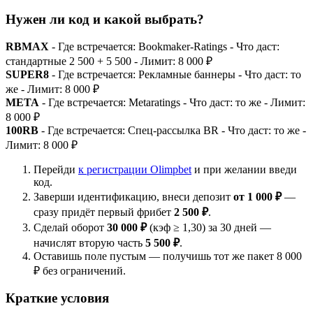
Нужен ли код и какой выбрать?
RBMAX
- Где встречается: Bookmaker-Ratings - Что даст:
стандартные 2 500 + 5 500 - Лимит: 8 000 ₽
SUPER8
- Где встречается: Рекламные баннеры - Что даст: то
же - Лимит: 8 000 ₽
META
- Где встречается: Metaratings - Что даст: то же - Лимит:
8 000 ₽
100RB
- Где встречается: Спец-рассылка BR - Что даст: то же -
Лимит: 8 000 ₽
Перейди
к регистрации Olimpbet
и при желании введи
код.
Заверши идентификацию, внеси депозит
от 1 000 ₽
—
сразу придёт первый фрибет
2 500 ₽
.
Сделай оборот
30 000 ₽
(кэф ≥ 1,30) за 30 дней —
начислят вторую часть
5 500 ₽
.
Оставишь поле пустым — получишь тот же пакет 8 000
₽ без ограничений.
Краткие условия