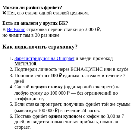
Можно ли разбить фрибет?
❌ Нет, его ставят одной ставкой целиком.
Есть ли аналоги у других БК?
В
BetBoom
страховка первой ставки до 3 000 ₽,
но лимит там в 30 раз ниже.
Как подключить страховку?
Зарегистрируйся на Olimpbet
и введи промокод
META100
.
Подтверди личность через ЕСИА/ЦУПИС или в клубе.
Пополни счёт
от 100 ₽
единым платежом в течение 7
дней.
Сделай
первую ставку
(ординар либо экспресс) на
любую сумму до 100 000 ₽ — без ограничений по
коэффициенту.
Если ставка проиграет, получишь фрибет той же суммы
(максимум 100 000 ₽) в течение 24 часов.
Поставь фрибет
одним купоном
с кэфом до 3,00 за 7
дней; выводится только чистая прибыль, номинал
сгорает.