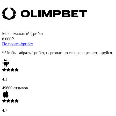
Максимальный фрибет
8 000₽
Получить фрибет
* Чтобы забрать фрибет, переходи по ссылке и регистрируйся.
4.1
49600 отзывов
4.7