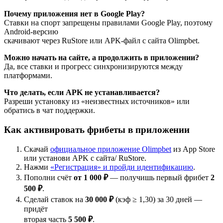
Почему приложения нет в Google Play?
Ставки на спорт запрещены правилами Google Play, поэтому
Android-версию
скачивают через RuStore или APK-файл с сайта Olimpbet.
Можно начать на сайте, а продолжить в приложении?
Да, все ставки и прогресс синхронизируются между
платформами.
Что делать, если APK не устанавливается?
Разреши установку из «неизвестных источников» или
обратись в чат поддержки.
Как активировать фрибеты в приложении
Скачай
официальное приложение Olimpbet
из App Store
или установи APK с сайта/ RuStore.
Нажми
«Регистрация» и пройди идентификацию
.
Пополни счёт
от 1 000 ₽
— получишь первый фрибет
2
500 ₽
.
Сделай ставок на
30 000 ₽
(кэф ≥ 1,30) за 30 дней —
придёт
вторая часть
5 500 ₽
.