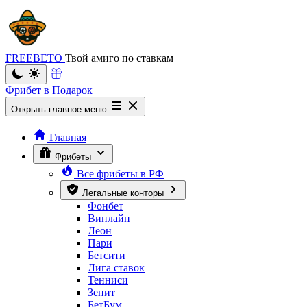
FREEBETO
Твой амиго по ставкам
Фрибет в Подарок
Открыть главное меню
Главная
Фрибеты
Все фрибеты в РФ
Легальные конторы
Фонбет
Винлайн
Леон
Пари
Бетсити
Лига ставок
Тенниси
Зенит
БетБум