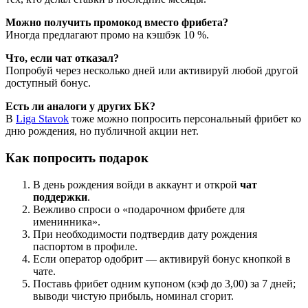
Можно получить промокод вместо фрибета?
Иногда предлагают промо на кэшбэк 10 %.
Что, если чат отказал?
Попробуй через несколько дней или активируй любой другой
доступный бонус.
Есть ли аналоги у других БК?
В
Liga Stavok
тоже можно попросить персональный фрибет ко
дню рождения, но публичной акции нет.
Как попросить подарок
В день рождения войди в аккаунт и открой
чат
поддержки
.
Вежливо спроси о «подарочном фрибете для
именинника».
При необходимости подтвердив дату рождения
паспортом в профиле.
Если оператор одобрит — активируй бонус кнопкой в
чате.
Поставь фрибет одним купоном (кэф до 3,00) за 7 дней;
выводи чистую прибыль, номинал сгорит.