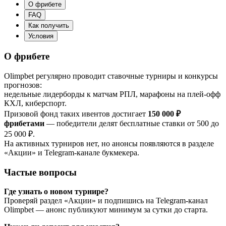
О фрибете
FAQ
Как получить
Условия
О фрибете
Olimpbet регулярно проводит ставочные турниры и конкурсы
прогнозов:
недельные лидерборды к матчам РПЛ, марафоны на плей-офф
КХЛ, киберспорт.
Призовой фонд таких ивентов достигает
150 000 ₽
фрибетами
— победители делят бесплатные ставки от 500 до
25 000 ₽.
На активных турниров нет, но анонсы появляются в разделе
«Акции» и Telegram-канале букмекера.
Частые вопросы
Где узнать о новом турнире?
Проверяй раздел «Акции» и подпишись на Telegram-канал
Olimpbet — анонс публикуют минимум за сутки до старта.