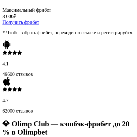
Максимальный фрибет
8 000₽
Получить фрибет
* Чтобы забрать фрибет, переходи по ссылке и регистрируйся.
4.1
49600 отзывов
4.7
62000 отзывов
💎 Olimp Club — кэшбэк-фрибет до 20
% в Olimpbet