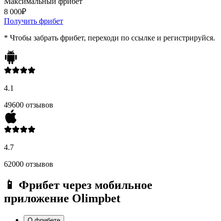
Максимальный фрибет
8 000₽
Получить фрибет
* Чтобы забрать фрибет, переходи по ссылке и регистрируйся.
4.1
49600 отзывов
4.7
62000 отзывов
📱 Фрибет через мобильное
приложение Olimpbet
О фрибете