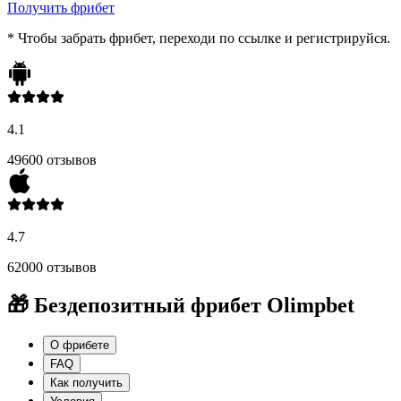
Получить фрибет
* Чтобы забрать фрибет, переходи по ссылке и регистрируйся.
4.1
49600 отзывов
4.7
62000 отзывов
🎁 Бездепозитный фрибет Olimpbet
О фрибете
FAQ
Как получить