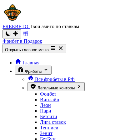
FREEBETO
Твой амиго по ставкам
Фрибет в Подарок
Открыть главное меню
Главная
Фрибеты
Все фрибеты в РФ
Легальные конторы
Фонбет
Винлайн
Леон
Пари
Бетсити
Лига ставок
Тенниси
Зенит
БетБум