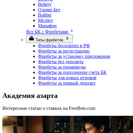
Bettery
Олимп Бет
Baltbet
Мелбет
Марафон
Все БК с Фрибетами
Типы фрибетов
Фрибеты бесплатно в РФ
Фрибеты за регистрацию
Фрибеты за установку приложения
Фрибеты без депозита
Фрибеты за промокоды
Фрибеты за пополнение счета БК
Фрибеты для новых игроков
Фрибеты за первый депозит
Академия азарта
Интересные статьи о ставках на FreeBeto.com