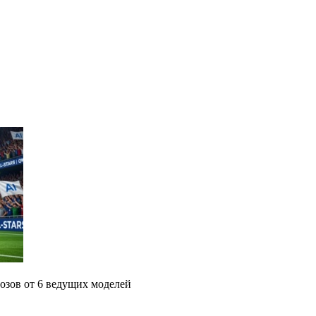
озов от 6 ведущих моделей