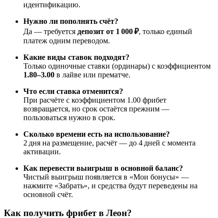
идентификацию.
Нужно ли пополнять счёт?
Да — требуется
депозит от 1 000 ₽
, только единый
платеж одним переводом.
Какие виды ставок подходят?
Только одиночные ставки (ординары) с коэффициентом
1.80–3.00
в лайве или прематче.
Что если ставка отменится?
При расчёте с коэффициентом 1.00 фрибет
возвращается, но срок остаётся прежним —
пользоваться нужно в срок.
Сколько времени есть на использование?
2 дня на размещение, расчёт — до 4 дней с момента
активации.
Как перевести выигрыш в основной баланс?
Чистый выигрыш появляется в «Мои бонусы» —
нажмите «Забрать», и средства будут переведены на
основной счёт.
Как получить фрибет в Леон?