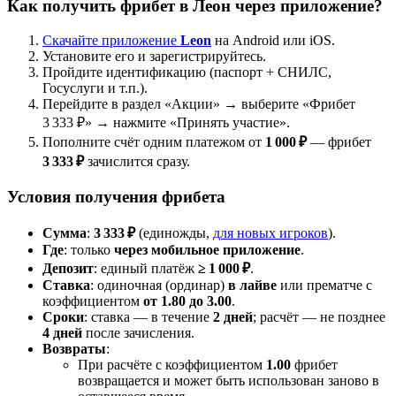
Как получить фрибет в Леон через приложение?
Скачайте приложение
Leon
на Android или iOS.
Установите его и зарегистрируйтесь.
Пройдите идентификацию (паспорт + СНИЛС,
Госуслуги и т.п.).
Перейдите в раздел «Акции» → выберите «Фрибет
3 333 ₽» → нажмите «Принять участие».
Пополните счёт одним платежом от
1 000 ₽
— фрибет
3 333 ₽
зачислится сразу.
Условия получения фрибета
Сумма
:
3 333 ₽
(единожды,
для новых игроков
).
Где
: только
через мобильное приложение
.
Депозит
: единый платёж
≥ 1 000 ₽
.
Ставка
: одиночная (ординар)
в лайве
или прематче с
коэффициентом
от 1.80 до 3.00
.
Сроки
: ставка — в течение
2 дней
; расчёт — не позднее
4 дней
после зачисления.
Возвраты
:
При расчёте с коэффициентом
1.00
фрибет
возвращается и может быть использован заново в