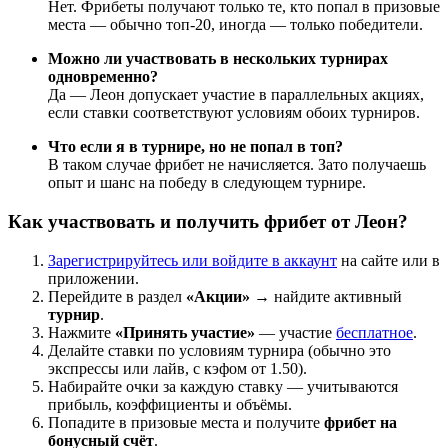
Нет. Фрибеты получают только те, кто попал в призовые
места — обычно топ-20, иногда — только победители.
Можно ли участвовать в нескольких турнирах
одновременно?
Да — Леон допускает участие в параллельных акциях,
если ставки соответствуют условиям обоих турниров.
Что если я в турнире, но не попал в топ?
В таком случае фрибет не начисляется. Зато получаешь
опыт и шанс на победу в следующем турнире.
Как участвовать и получить фрибет от Леон?
Зарегистрируйтесь или войдите в аккаунт
на сайте или в
приложении.
Перейдите в раздел
«Акции»
→ найдите активный
турнир
.
Нажмите
«Принять участие»
— участие
бесплатное
.
Делайте ставки по условиям турнира (обычно это
экспрессы или лайв, с кэфом от 1.50).
Набирайте очки за каждую ставку — учитываются
прибыль, коэффициенты и объёмы.
Попадите в призовые места и получите
фрибет на
бонусный счёт
.