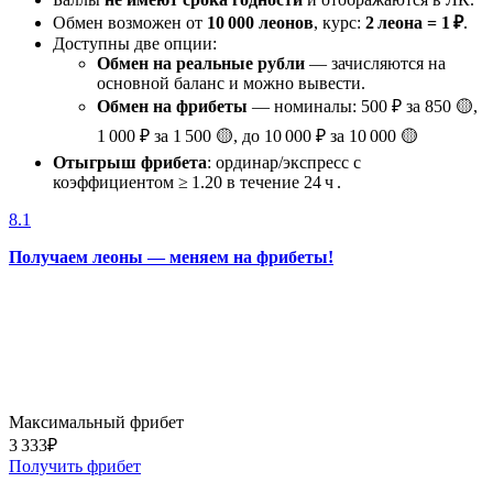
Обмен возможен от
10 000 леонов
, курс:
2 леона = 1 ₽
.
Доступны две опции:
Обмен на реальные рубли
— зачисляются на
основной баланс и можно вывести.
Обмен на фрибеты
— номиналы: 500 ₽ за 850 🟡,
1 000 ₽ за 1 500 🟡, до 10 000 ₽ за 10 000 🟡
Отыгрыш фрибета
: ординар/экспресс с
коэффициентом ≥ 1.20 в течение 24 ч .
8.1
Получаем леоны — меняем на фрибеты!
Максимальный фрибет
3 333₽
Получить фрибет