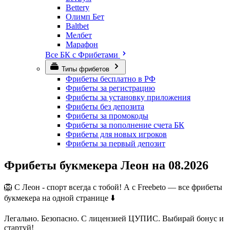
Bettery
Олимп Бет
Baltbet
Мелбет
Марафон
Все БК с Фрибетами
Типы фрибетов
Фрибеты бесплатно в РФ
Фрибеты за регистрацию
Фрибеты за установку приложения
Фрибеты без депозита
Фрибеты за промокоды
Фрибеты за пополнение счета БК
Фрибеты для новых игроков
Фрибеты за первый депозит
Фрибеты букмекера
Леон
на 08.2026
🦁 С Леон - спорт всегда с тобой! А с Freebeto — все фрибеты
букмекера на одной странице ⬇️
Легально. Безопасно. С лицензией ЦУПИС. Выбирай бонус и
стартуй!