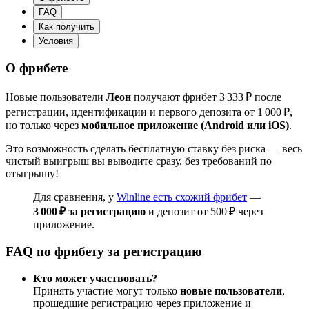
FAQ
Как получить
Условия
О фрибете
Новые пользователи
Леон
получают фрибет 3 333 ₽ после
регистрации, идентификации и первого депозита от 1 000 ₽,
но только через
мобильное приложение (Android или iOS)
.
Это возможность сделать бесплатную ставку без риска — весь
чистый выигрыш вы выводите сразу, без требований по
отыгрышу!
Для сравнения, у
Winline есть схожий фрибет
—
3 000 ₽ за регистрацию
и депозит от 500 ₽ через
приложение.
FAQ по фрибету за регистрацию
Кто может участвовать?
Принять участие могут только
новые пользователи
,
прошедшие регистрацию через приложение и