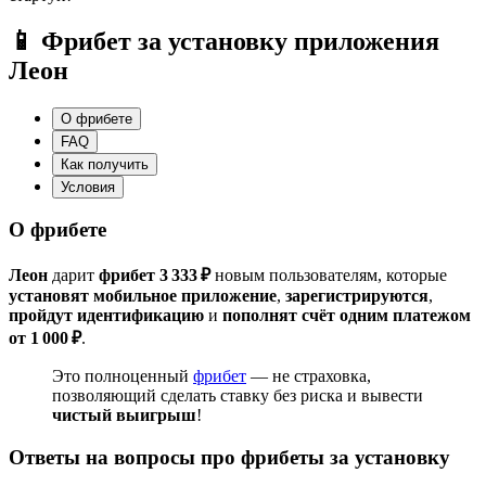
📱 Фрибет за установку приложения
Леон
О фрибете
FAQ
Как получить
Условия
О фрибете
Леон
дарит
фрибет 3 333 ₽
новым пользователям, которые
установят мобильное приложение
,
зарегистрируются
,
пройдут идентификацию
и
пополнят счёт одним платежом
от 1 000 ₽
.
Это полноценный
фрибет
— не страховка,
позволяющий сделать ставку без риска и вывести
чистый выигрыш
!
Ответы на вопросы про фрибеты за установку