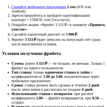
Скачайте мобильное приложение
Leon
(iOS или
Android).
Зарегистрируйтесь и пройдите идентификацию
(паспорт + СНИЛС или Госуслуги).
Откройте акцию «Фрибет 3 333 ₽» и нажмите
«Принять
участие»
.
Сделайте единичный депозит от
1 000 ₽
.
Фрибет
3 333 ₽
будет зачислен на бонусный счёт сразу
после выполнения условия.
Условия получения фрибета
Сумма
: ровно
3 333 ₽
— не больше, не меньше. Только 1
фрибет на одного пользователя.
Тип ставки
: только
одиночная ставка в лайве
с
коэффициентом от
1.80 до 3.00
, исключительно через
мобильное приложение.
Сроки
: ставка должна быть сделана в течение
2 дней
после зачисления и рассчитана не позднее
4 дней
.
Использование ставки с возвратом
: при расчёте
коэффициента
1.00
— фрибет возвращается, при
0.50
—
сгорает.
Выигрыш
: чистый выигрыш (разница между выплатой