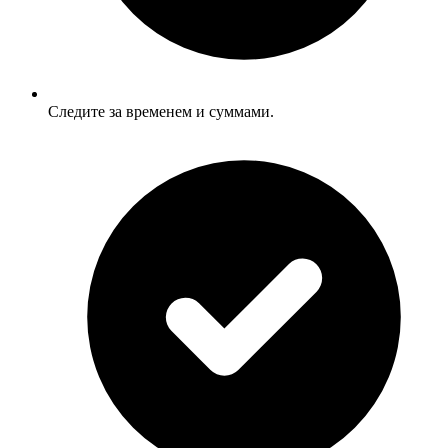
Следите за временем и суммами.