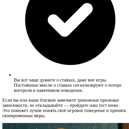
Вы всё чаще думаете о ставках, даже вне игры.
Постоянные мысли о ставках сигнализируют о потере
контроля и навязчивом поведении.
Если вы или ваши близкие замечаете тревожные признаки
зависимости, не откладывайте — пройдите наш тест ниже.
Это поможет лучше понять своё игровое поведение и принять
своевременные меры.