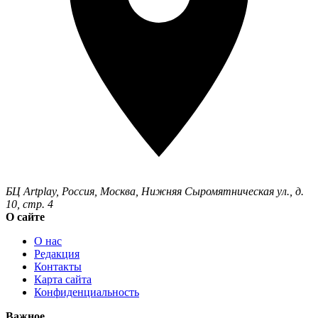
БЦ Artplay
,
Россия
,
Москва
,
Нижняя Сыромятническая ул., д.
10, стр. 4
О сайте
О нас
Редакция
Контакты
Карта сайта
Конфиденциальность
Важное