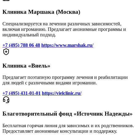
Клиника Маршака (Москва)
Специализируется на лечении различных зависимостей,
включая игроманию. Предлагает анонимные программы и
индивидуальный подход.
+7 (495) 788 06 48
https://www.marshak.ru/
Клиника «Виель»
Предлагает поэтапную программу лечения и реабилитации
для людей с различными видами игромании.
+7 (495) 431-01-01
https://vielclinic.ru/
Благотворительный фонд «Источник Надежды»
Бесплатная горячая линия для зависимых и их родственников.
Предоставляет анонимные консультации и поддержку.