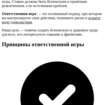
игры. Ставки должны быть безопасным и приятным
развлечением, а не источником проблем.
Ответственная игра
— это осознанный подход, при котором
вы контролируете свои действия, понимаете риски и
играете
ради удовольствия
.
Наша цель — помочь создать безопасную и здоровую среду
для всех, кто интересуется ставками и фрибетами.
Принципы ответственной игры