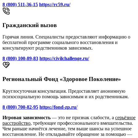
8 (800) 511-36-15
https://rc59.ru/
Гражданский вызов
Горячая линия. Специалисты предоставляют информацию о
бесплатной программе социального восстановления и
консультируют родственников зависимых.
8 (800) 100-89-83
https://civilchallenge.ru/
Региональный Фонд «Здоровое Поколение»
Круглосуточная консультация. Предоставляет анонимную
психосоциальную помощь зависимым и их родственникам.
8 (800) 700-82-95
https://fond-zp.ru/
Игровая зависимость
— это не признак слабости, а
серьёзное
расстройство
, требующее профессионального вмешательства.
Чем раньше начнётся лечение, тем выше шансы на успешное
восстановление. Не откладывайте обращение за помощью —