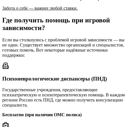
Забота о себе — важнее любой ставки.
Где получить помощь при игровой
зависимости?
Если вы столкнулись с проблемой игровой зависимости — вы
не один. Существует множество организаций и специалистов,
готовых помочь. Вот некоторые надёжные источники
поддержки:
Психоневрологические диспансеры (ПНД)
Государственные учреждения, предоставляющие
психиатрическую и психотерапевтическую помощь. В каждом
регионе России есть ПНД, где можно получить консультацию
специалиста.
Бесплатно (при наличии ОМС полиса)