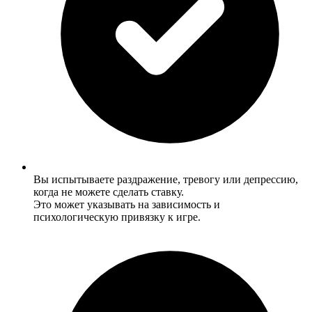
Вы испытываете раздражение, тревогу или депрессию,
когда не можете сделать ставку.
Это может указывать на зависимость и
психологическую привязку к игре.