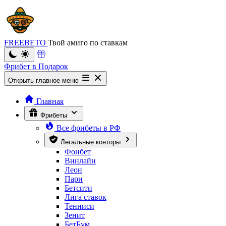
FREEBETO
Твой амиго по ставкам
Фрибет в Подарок
Открыть главное меню
Главная
Фрибеты
Все фрибеты в РФ
Легальные конторы
Фонбет
Винлайн
Леон
Пари
Бетсити
Лига ставок
Тенниси
Зенит
БетБум