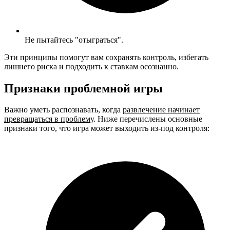
Не пытайтесь "отыграться".
Эти принципы помогут вам сохранять контроль, избегать
лишнего риска и подходить к ставкам осознанно.
Признаки проблемной игры
Важно уметь распознавать, когда
развлечение начинает
превращаться в проблему
. Ниже перечислены основные
признаки того, что игра может выходить из-под контроля: