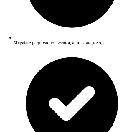
Играйте ради удовольствия, а не ради дохода.