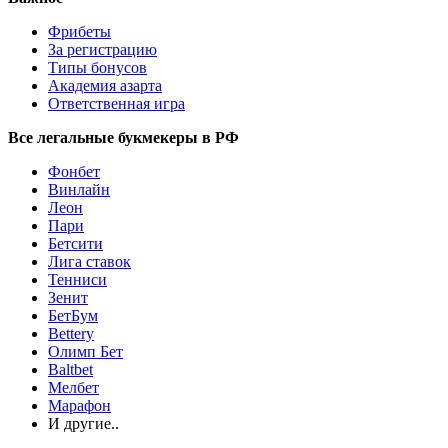
Фрибеты
За регистрацию
Типы бонусов
Академия азарта
Ответственная игра
Все легальные букмекеры в РФ
Фонбет
Винлайн
Леон
Пари
Бетсити
Лига ставок
Тенниси
Зенит
БетБум
Bettery
Олимп Бет
Baltbet
Мелбет
Марафон
И другие..