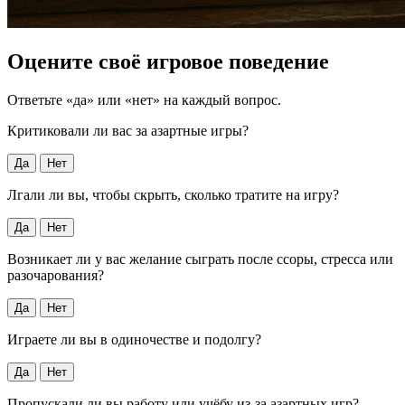
Оцените своё игровое поведение
Ответьте «да» или «нет» на каждый вопрос.
Критиковали ли вас за азартные игры?
Да
Нет
Лгали ли вы, чтобы скрыть, сколько тратите на игру?
Да
Нет
Возникает ли у вас желание сыграть после ссоры, стресса или
разочарования?
Да
Нет
Играете ли вы в одиночестве и подолгу?
Да
Нет
Пропускали ли вы работу или учёбу из-за азартных игр?