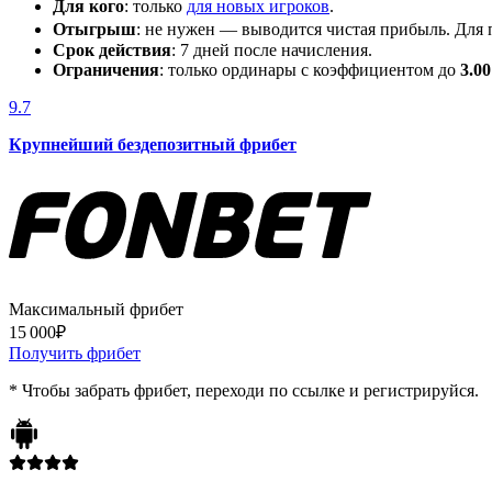
Для кого
: только
для новых игроков
.
Отыгрыш
: не нужен — выводится чистая прибыль. Для 
Срок действия
: 7 дней после начисления.
Ограничения
: только ординары с коэффициентом до
3.00
9.7
Крупнейший бездепозитный фрибет
Максимальный фрибет
15 000₽
Получить фрибет
* Чтобы забрать фрибет, переходи по ссылке и регистрируйся.