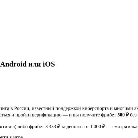
 Android или iOS
инга в России, известный поддержкой киберспорта и многими 
оваться и пройти верификацию — и вы получите фрибет
500 ₽
без 
ктивна) либо фрибет 3 333 ₽ за депозит от 1 000 ₽ — смотря как
чти в игре.