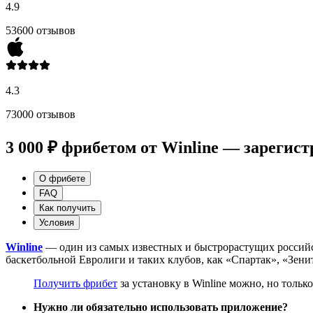
4.9
53600 отзывов
4.3
73000 отзывов
3 000 ₽ фрибетом от Winline — зарегис
О фрибете
FAQ
Как получить
Условия
Winline
— один из самых известных и быстрорастущих российск
баскетбольной Евролиги и таких клубов, как «Спартак», «Зенит
Получить фрибет
за установку в Winline можно, но толь
Нужно ли обязательно использовать приложение?