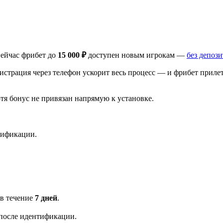
Сейчас фрибет до
15 000 ₽
доступен новым игрокам —
без депози
гистрация через телефон ускорит весь процесс — и фрибет приле
тя бонус не привязан напрямую к установке.
тификации.
 в течение
7 дней
.
о после идентификации.