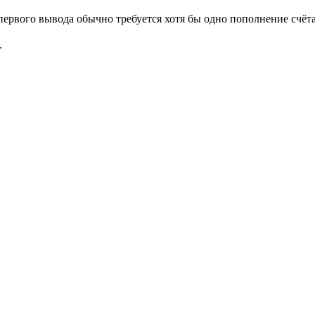
первого вывода обычно требуется хотя бы одно пополнение счёт
.