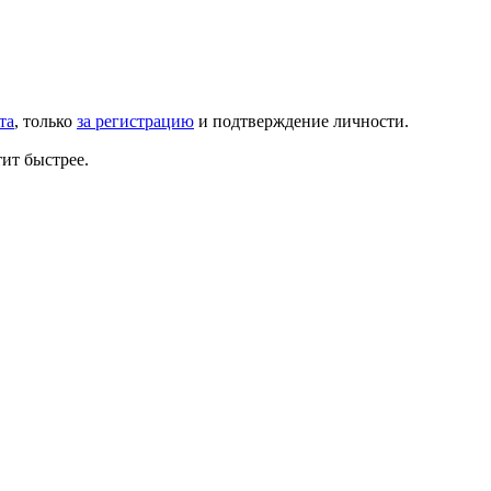
та
, только
за регистрацию
и подтверждение личности.
тит быстрее.