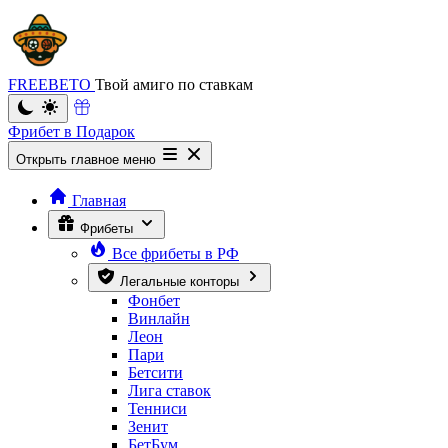
FREEBETO
Твой амиго по ставкам
Фрибет в Подарок
Открыть главное меню
Главная
Фрибеты
Все фрибеты в РФ
Легальные конторы
Фонбет
Винлайн
Леон
Пари
Бетсити
Лига ставок
Тенниси
Зенит
БетБум