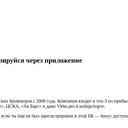
трируйся через приложение
их букмекеров с 2009 года. Компания входит в топ-3 по прибы
», ЦСКА, «Ак Барс» и даже Virtus.pro в киберспорте.
ко если ты ещё не был зарегистрирован в этой БК — бонус досту