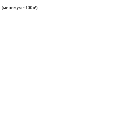
а (минимум ~100 ₽).