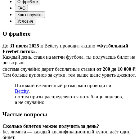
О фрибете
FAQ
Как получить
Условия
О фрибете
До
31 июля 2025 г.
Bettery проводит акцию
«Футбольный
Freebet-поток»
.
Каждый день, ставя на матчи футбола, ты получаешь билет на
розыгрыш —
система случайно дарит бесплатные ставки
от 200 до 10 000 ₽
.
Чем больше купонов за сутки, тем выше шанс урвать джекпот.
Похожий ежедневный розыгрыш проводит и
Betcity
,
но там призы распределяются по таблице лидеров,
а не случайно.
Частые вопросы
Сколько билетов можно получить за день?
Без лимита — каждый квалификационный купон даёт один
билет.