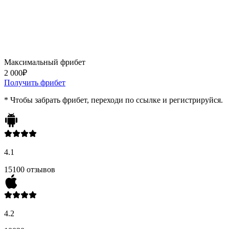
Максимальный фрибет
2 000₽
Получить фрибет
* Чтобы забрать фрибет, переходи по ссылке и регистрируйся.
4.1
15100 отзывов
4.2