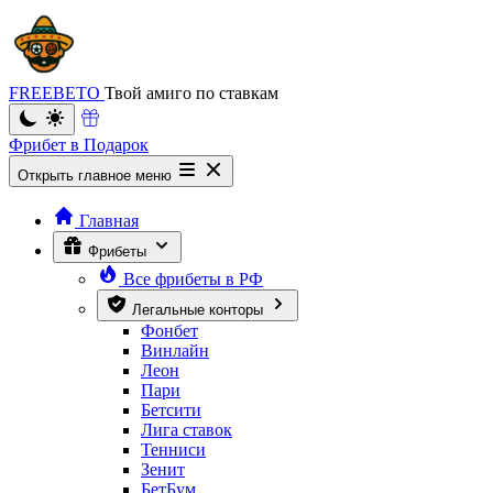
FREEBETO
Твой амиго по ставкам
Фрибет в Подарок
Открыть главное меню
Главная
Фрибеты
Все фрибеты в РФ
Легальные конторы
Фонбет
Винлайн
Леон
Пари
Бетсити
Лига ставок
Тенниси
Зенит
БетБум