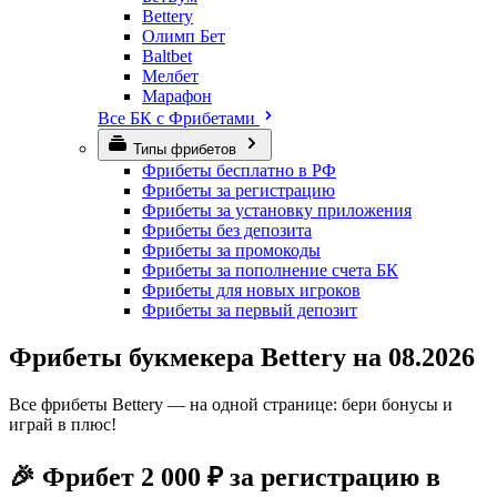
Bettery
Олимп Бет
Baltbet
Мелбет
Марафон
Все БК с Фрибетами
Типы фрибетов
Фрибеты бесплатно в РФ
Фрибеты за регистрацию
Фрибеты за установку приложения
Фрибеты без депозита
Фрибеты за промокоды
Фрибеты за пополнение счета БК
Фрибеты для новых игроков
Фрибеты за первый депозит
Фрибеты букмекера
Bettery
на 08.2026
Все фрибеты Bettery — на одной странице: бери бонусы и
играй в плюс!
🎉 Фрибет 2 000 ₽ за регистрацию в