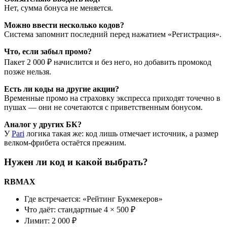
Нет, сумма бонуса не меняется.
Можно ввести несколько кодов?
Система запомнит последний перед нажатием «Регистрация».
Что, если забыл промо?
Пакет 2 000 ₽ начислится и без него, но добавить промокод
позже нельзя.
Есть ли коды на другие акции?
Временные промо на страховку экспресса приходят точечно в
пушах — они не сочетаются с приветственным бонусом.
Аналог у других БК?
У
Pari
логика такая же: код лишь отмечает источник, а размер
велком-фрибета остаётся прежним.
Нужен ли код и какой выбрать?
RBMAX
Где встречается: «Рейтинг Букмекеров»
Что даёт: стандартные 4 × 500 ₽
Лимит: 2 000 ₽