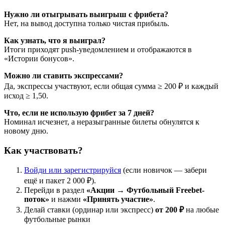
Нужно ли отыгрывать выигрыш с фрибета?
Нет, на вывод доступна только чистая прибыль.
Как узнать, что я выиграл?
Итоги приходят push-уведомлением и отображаются в
«Истории бонусов».
Можно ли ставить экспрессами?
Да, экспрессы участвуют, если общая сумма ≥ 200 ₽ и каждый
исход ≥ 1,50.
Что, если не использую фрибет за 7 дней?
Номинал исчезнет, а неразыгранные билеты обнулятся к
новому дню.
Как участвовать?
Войди или зарегистрируйся
(если новичок — забери
ещё и пакет 2 000 ₽).
Перейди в раздел
«Акции → Футбольный Freebet-
поток»
и нажми
«Принять участие»
.
Делай ставки (ординар или экспресс)
от 200 ₽
на любые
футбольные рынки