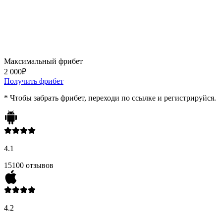
Максимальный фрибет
2 000₽
Получить фрибет
* Чтобы забрать фрибет, переходи по ссылке и регистрируйся.
4.1
15100 отзывов
4.2