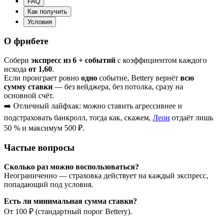
FAQ
Как получить
Условия
О фрибете
Собери
экспресс из 6 + событий
с коэффициентом каждого
исхода
от 1,60
.
Если проиграет ровно
одно
событие, Bettery вернёт
всю
сумму ставки
― без вейджера, без потолка, сразу на
основной счёт.
➡️ Отличный лайфхак: можно ставить агрессивнее и
подстраховать банкролл, тогда как, скажем,
Леон
отдаёт лишь
50 % и максимум 500 ₽.
Частые вопросы
Сколько раз можно воспользоваться?
Неограниченно ― страховка действует на каждый экспресс,
попадающий под условия.
Есть ли минимальная сумма ставки?
От 100 ₽ (стандартный порог Bettery).