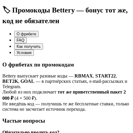
🏷️ Промокоды Bettery — бонус тот же,
код не обязателен
О фрибете
FAQ
Как получить
Условия
О фрибетах по промокодам
Bettery выпускает разовые коды —
RBMAX
,
START22
,
BET2K
,
GOAL
— в партнёрских статьях, e-mail-рассылках и
Telegram.
Любой из них подключает
тот же приветственный пакет 2
000 ₽
(4 × 500 ₽).
Не введёшь код — получишь те же бесплатные ставки, только
система не засчитает источник перехода.
Частые вопросы
Обязательно вводить код?