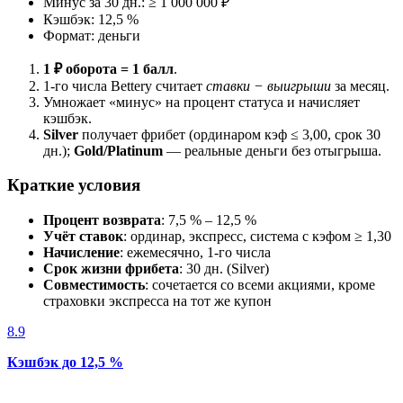
Минус за 30 дн.: ≥ 1 000 000 ₽
Кэшбэк: 12,5 %
Формат: деньги
1 ₽ оборота = 1 балл
.
1-го числа Bettery считает
ставки − выигрыши
за месяц.
Умножает «минус» на процент статуса и начисляет
кэшбэк.
Silver
получает фрибет (ординаром кэф ≤ 3,00, срок 30
дн.);
Gold/Platinum
— реальные деньги без отыгрыша.
Краткие условия
Процент возврата
: 7,5 % – 12,5 %
Учёт ставок
: ординар, экспресс, система с кэфом ≥ 1,30
Начисление
: ежемесячно, 1-го числа
Срок жизни фрибета
: 30 дн. (Silver)
Совместимость
: сочетается со всеми акциями, кроме
страховки экспресса на тот же купон
8.9
Кэшбэк до 12,5 %