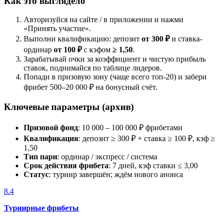
Как это выглядело
Авторизуйся на сайте / в приложении и нажми
«Принять участие».
Выполни квалификацию: депозит
от 300 ₽
и ставка-
ординар
от 100 ₽
с кэфом
≥ 1,50
.
Зарабатывай очки за коэффициент и чистую прибыль
ставок, поднимайся по таблице лидеров.
Попади в призовую зону (чаще всего топ-20) и забери
фрибет 500–20 000 ₽ на бонусный счёт.
Ключевые параметры (архив)
Призовой фонд
: 10 000 – 100 000 ₽ фрибетами
Квалификация
: депозит ≥ 300 ₽ + ставка ≥ 100 ₽, кэф ≥
1,50
Тип пари
: ординар / экспресс / система
Срок действия фрибета
: 7 дней, кэф ставки ≤ 3,00
Статус
: турнир завершён; ждём нового анонса
8.4
Турнирные фрибеты