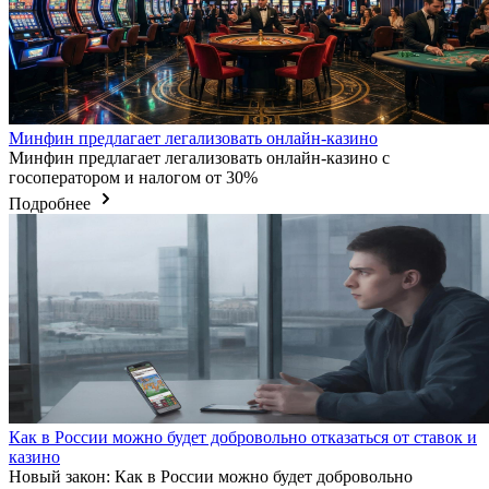
Минфин предлагает легализовать онлайн-казино
Минфин предлагает легализовать онлайн-казино с
госоператором и налогом от 30%
Подробнее
Как в России можно будет добровольно отказаться от ставок и
казино
Новый закон: Как в России можно будет добровольно