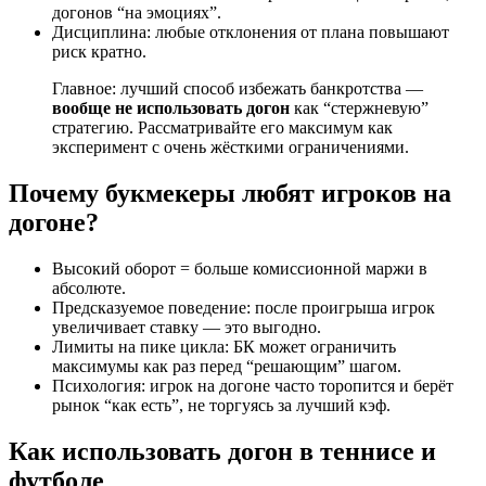
догонов “на эмоциях”.
Дисциплина: любые отклонения от плана повышают
риск кратно.
Главное: лучший способ избежать банкротства —
вообще не использовать догон
как “стержневую”
стратегию. Рассматривайте его максимум как
эксперимент с очень жёсткими ограничениями.
Почему букмекеры любят игроков на
догоне?
Высокий оборот = больше комиссионной маржи в
абсолюте.
Предсказуемое поведение: после проигрыша игрок
увеличивает ставку — это выгодно.
Лимиты на пике цикла: БК может ограничить
максимумы как раз перед “решающим” шагом.
Психология: игрок на догоне часто торопится и берёт
рынок “как есть”, не торгуясь за лучший кэф.
Как использовать догон в теннисе и
футболе