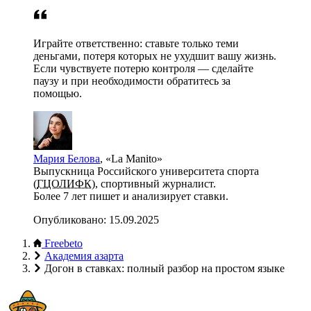
Играйте ответственно: ставьте только теми
деньгами, потеря которых не ухудшит вашу жизнь.
Если чувствуете потерю контроля — сделайте
паузу и при необходимости обратитесь за
помощью.
Мария Белова
, «La Manito»
Выпускница Российского университета спорта
(
ГЦОЛИФК
), спортивный журналист.
Более 7 лет пишет и анализирует ставки.
Опубликовано:
15.09.2025
Freebeto
Академия азарта
Догон в ставках: полный разбор на простом языке