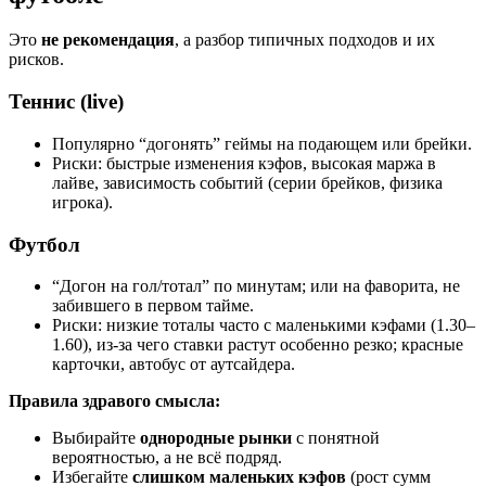
Это
не рекомендация
, а разбор типичных подходов и их
рисков.
Теннис (live)
Популярно “догонять” геймы на подающем или брейки.
Риски: быстрые изменения кэфов, высокая маржа в
лайве, зависимость событий (серии брейков, физика
игрока).
Футбол
“Догон на гол/тотал” по минутам; или на фаворита, не
забившего в первом тайме.
Риски: низкие тоталы часто с маленькими кэфами (1.30–
1.60), из-за чего ставки растут особенно резко; красные
карточки, автобус от аутсайдера.
Правила здравого смысла:
Выбирайте
однородные рынки
с понятной
вероятностью, а не всё подряд.
Избегайте
слишком маленьких кэфов
(рост сумм