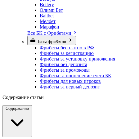
Bettery
Олимп Бет
Baltbet
Мелбет
Марафон
Все БК с Фрибетами
Типы фрибетов
Фрибеты бесплатно в РФ
Фрибеты за регистрацию
Фрибеты за установку приложения
Фрибеты без депозита
Фрибеты за промокоды
Фрибеты за пополнение счета БК
Фрибеты для новых игроков
Фрибеты за первый депозит
Содержание статьи
Содержание