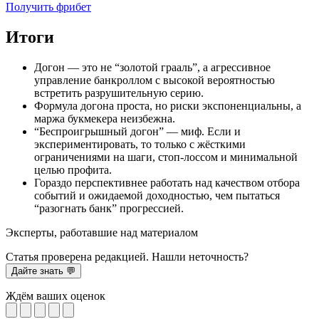
Получить фрибет
Итоги
Догон — это не “золотой грааль”, а агрессивное
управление банкроллом с высокой вероятностью
встретить разрушительную серию.
Формула догона проста, но риски экспоненциальны, а
маржа букмекера неизбежна.
“Беспроигрышный догон” — миф. Если и
экспериментировать, то только с жёсткими
ограничениями на шаги, стоп-лоссом и минимальной
целью профита.
Гораздо перспективнее работать над качеством отбора
событий и ожидаемой доходностью, чем пытаться
“разогнать банк” прогрессией.
Эксперты, работавшие над материалом
Статья проверена редакцией. Нашли неточность?
Дайте знать 💬
Ждём ваших оценок