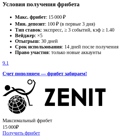
Условия получения фрибета
Макс. фрибет
: 15 000 ₽
Мин. депозит
: 100 ₽ (в первые 3 дня)
Тип ставок
: экспресс, ≥ 3 событий, кэф ≥ 1.40
Вейджер
: ×5
Отыгрыш
: 30 дней
Срок использования
: 14 дней после получения
Право участия
: только новые аккаунты
9.1
Счет пополняем — фрибет забираем!
Максимальный фрибет
15 000₽
Получить фрибет