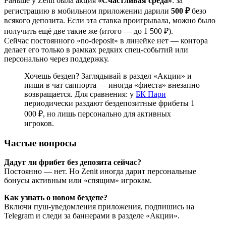
Раньше у Zenit была акция
«Счастливая среда»
: за
регистрацию в мобильном приложении дарили
500 ₽
безо
всякого депозита. Если эта ставка проигрывала, можно было
получить ещё две такие же (итого — до 1 500 ₽).
Сейчас постоянного «no-deposit» в линейке нет — контора
делает его только в рамках редких спец-событий или
персонально через поддержку.
Хочешь бездеп? Заглядывай в раздел «Акции» и
пиши в чат саппорта — иногда «фиеста» внезапно
возвращается. Для сравнения: у
БК Пари
периодически раздают бездепозитные фрибеты 1
000 ₽, но лишь персонально для активных
игроков.
Частые вопросы
Дадут ли фрибет без депозита сейчас?
Постоянно — нет. Но Zenit иногда дарит персональные
бонусы активным или «спящим» игрокам.
Как узнать о новом бездепе?
Включи пуш-уведомления приложения, подпишись на
Telegram и следи за баннерами в разделе «Акции».