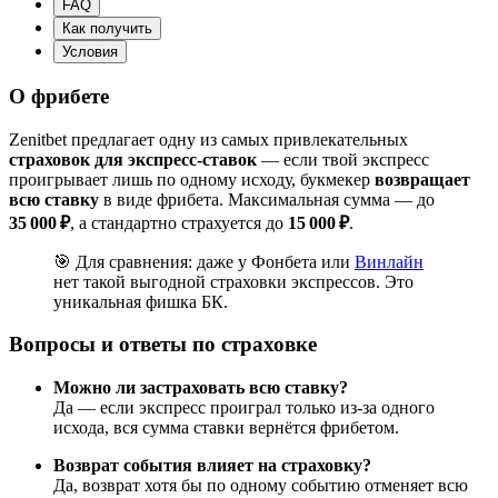
FAQ
Как получить
Условия
О фрибете
Zenitbet предлагает одну из самых привлекательных
страховок для экспресс‑ставок
— если твой экспресс
проигрывает лишь по одному исходу, букмекер
возвращает
всю ставку
в виде фрибета. Максимальная сумма — до
35 000 ₽
, а стандартно страхуется до
15 000 ₽
.
🎯 Для сравнения: даже у Фонбета или
Винлайн
нет такой выгодной страховки экспрессов. Это
уникальная фишка БК.
Вопросы и ответы по страховке
Можно ли застраховать всю ставку?
Да — если экспресс проиграл только из-за одного
исхода, вся сумма ставки вернётся фрибетом.
Возврат события влияет на страховку?
Да, возврат хотя бы по одному событию отменяет всю