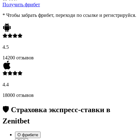
Получить фрибет
* Чтобы забрать фрибет, переходи по ссылке и регистрируйся.
4.5
14200 отзывов
4.4
18000 отзывов
🛡️ Страховка экспресс‑ставки в
Zenitbet
О фрибете