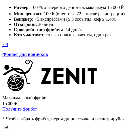
Размер
: 100 % от первого депозита, максимум 15 000 ₽.
Мин. депозит
: 100 ₽ (внести за 72 ч после регистрации).
Вейджер
: ×5 экспрессами (≥ 3 события, кэф ≥ 1.40).
Отыгрыш
: 30 дней.
Срок действия фрибета
: 14 дней.
Кто участвует
: только новые аккаунты, один раз.
7.9
Фрибет для новичков
Максимальный фрибет
15 000₽
Получить фрибет
* Чтобы забрать фрибет, переходи по ссылке и регистрируйся.