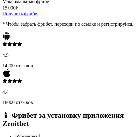
Максимальный фрибет
15 000₽
Получить фрибет
* Чтобы забрать фрибет, переходи по ссылке и регистрируйся.
4.5
14200 отзывов
4.4
18000 отзывов
📱 Фрибет за установку приложения
Zenitbet