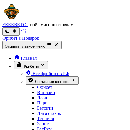
FREEBETO
Твой амиго по ставкам
Фрибет в Подарок
Открыть главное меню
Главная
Фрибеты
Все фрибеты в РФ
Легальные конторы
Фонбет
Винлайн
Леон
Пари
Бетсити
Лига ставок
Тенниси
Зенит
БетБум