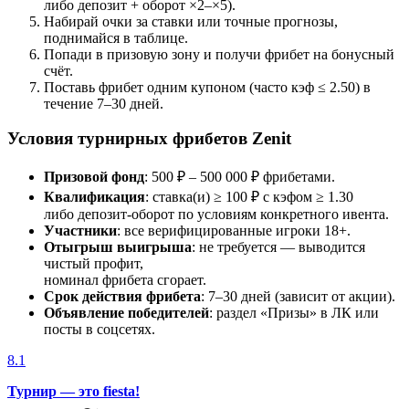
либо депозит + оборот ×2–×5).
Набирай очки за ставки или точные прогнозы,
поднимайся в таблице.
Попади в призовую зону и получи фрибет на бонусный
счёт.
Поставь фрибет одним купоном (часто кэф ≤ 2.50) в
течение 7–30 дней.
Условия турнирных фрибетов Zenit
Призовой фонд
: 500 ₽ – 500 000 ₽ фрибетами.
Квалификация
: ставка(и) ≥ 100 ₽ с кэфом ≥ 1.30
либо депозит-оборот по условиям конкретного ивента.
Участники
: все верифицированные игроки 18+.
Отыгрыш выигрыша
: не требуется — выводится
чистый профит,
номинал фрибета сгорает.
Срок действия фрибета
: 7–30 дней (зависит от акции).
Объявление победителей
: раздел «Призы» в ЛК или
посты в соцсетях.
8.1
Турнир — это fiesta!