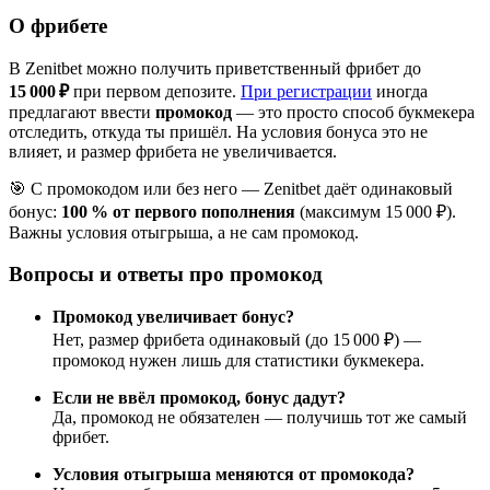
О фрибете
В Zenitbet можно получить приветственный фрибет до
15 000 ₽
при первом депозите.
При регистрации
иногда
предлагают ввести
промокод
— это просто способ букмекера
отследить, откуда ты пришёл. На условия бонуса это не
влияет, и размер фрибета не увеличивается.
🎯 С промокодом или без него — Zenitbet даёт одинаковый
бонус:
100 % от первого пополнения
(максимум 15 000 ₽).
Важны условия отыгрыша, а не сам промокод.
Вопросы и ответы про промокод
Промокод увеличивает бонус?
Нет, размер фрибета одинаковый (до 15 000 ₽) —
промокод нужен лишь для статистики букмекера.
Если не ввёл промокод, бонус дадут?
Да, промокод не обязателен — получишь тот же самый
фрибет.
Условия отыгрыша меняются от промокода?