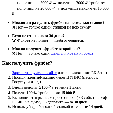
— пополнил на 3000 ₽ → получишь 3000 ₽ фрибетом
— пополнил на 20 000 ₽ → получишь максимум 15 000
₽
Можно ли разделить фрибет на несколько ставок?
❌ Нет — только одной ставкой на всю сумму.
Если не отыграю за 30 дней?
🎲 Фрибет не придёт — fiesta отменяется.
Можно получить фрибет второй раз?
❌ Нет — только один
шанс для новых игроков
.
Как получить фрибет?
Зарегистрируйся на сайте
или в приложении БК Зенит.
Пройди идентификацию через ЦУПИС (паспорт,
Госуслуги и т.д.).
Внеси депозит
≥ 100 ₽
в течение
3 дней
.
Получи 100 % фрибет — до
15 000 ₽
.
Выполни отыгрыш: экспресс‑ставки (≥ 3 события, кэф
≥ 1.40), на сумму
×5 депозита
— за
30 дней
.
Используй фрибет одной ставкой в течение
14 дней
.