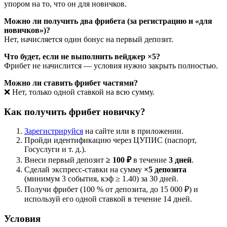
упором на то, что он для новичков.
Можно ли получить два фрибета (за регистрацию и «для
новичков»)?
Нет, начисляется один бонус на первый депозит.
Что будет, если не выполнить вейджер ×5?
Фрибет не начислится — условия нужно закрыть полностью.
Можно ли ставить фрибет частями?
❌ Нет, только одной ставкой на всю сумму.
Как получить фрибет новичку?
Зарегистрируйся
на сайте или в приложении.
Пройди идентификацию через ЦУПИС (паспорт,
Госуслуги и т. д.).
Внеси первый депозит
≥ 100 ₽
в течение
3 дней
.
Сделай экспресс-ставки на сумму
×5 депозита
(минимум 3 события, кэф ≥ 1.40) за 30 дней.
Получи фрибет (100 % от депозита, до 15 000 ₽) и
используй его одной ставкой в течение 14 дней.
Условия