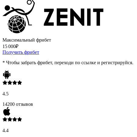
Максимальный фрибет
15 000₽
Получить фрибет
* Чтобы забрать фрибет, переходи по ссылке и регистрируйся.
4.5
14200 отзывов
4.4