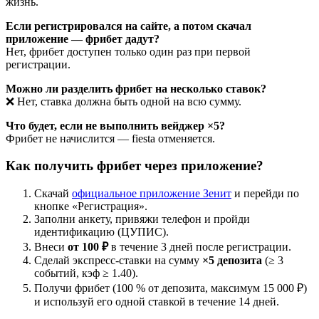
жизнь.
Если регистрировался на сайте, а потом скачал
приложение — фрибет дадут?
Нет, фрибет доступен только один раз при первой
регистрации.
Можно ли разделить фрибет на несколько ставок?
❌ Нет, ставка должна быть одной на всю сумму.
Что будет, если не выполнить вейджер ×5?
Фрибет не начислится — fiesta отменяется.
Как получить фрибет через приложение?
Скачай
официальное приложение Зенит
и перейди по
кнопке «Регистрация».
Заполни анкету, привяжи телефон и пройди
идентификацию (ЦУПИС).
Внеси
от 100 ₽
в течение 3 дней после регистрации.
Сделай экспресс-ставки на сумму
×5 депозита
(≥ 3
событий, кэф ≥ 1.40).
Получи фрибет (100 % от депозита, максимум 15 000 ₽)
и используй его одной ставкой в течение 14 дней.