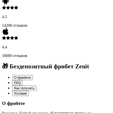
4.5
14200 отзывов
4.4
18000 отзывов
🎁 Бездепозитный фрибет Zenit
О фрибете
FAQ
Как получить
Условия
О фрибете