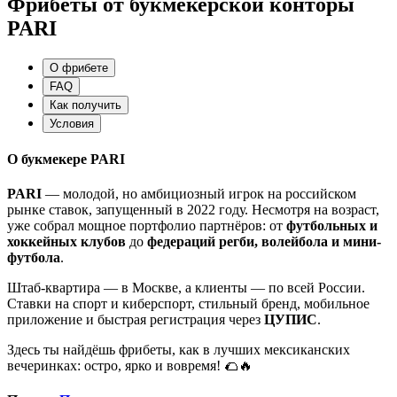
Фрибеты от букмекерской конторы
PARI
О фрибете
FAQ
Как получить
Условия
О букмекере PARI
PARI
— молодой, но амбициозный игрок на российском
рынке ставок, запущенный в 2022 году. Несмотря на возраст,
уже собрал мощное портфолио партнёров: от
футбольных и
хоккейных клубов
до
федераций регби, волейбола и мини-
футбола
.
Штаб-квартира — в Москве, а клиенты — по всей России.
Ставки на спорт и киберспорт, стильный бренд, мобильное
приложение и быстрая регистрация через
ЦУПИС
.
Здесь ты найдёшь фрибеты, как в лучших мексиканских
вечеринках: остро, ярко и вовремя! 🌮🔥