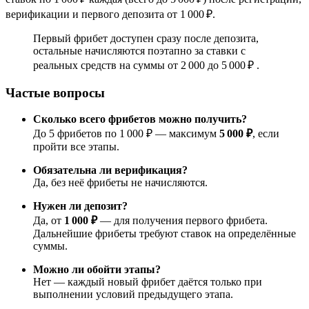
верификации и первого депозита от 1 000 ₽.
Первый фрибет доступен сразу после депозита,
остальные начисляются поэтапно за ставки с
реальных средств на суммы от 2 000 до 5 000 ₽ .
Частые вопросы
Сколько всего фрибетов можно получить?
До 5 фрибетов по 1 000 ₽ — максимум
5 000 ₽
, если
пройти все этапы.
Обязательна ли верификация?
Да, без неё фрибеты не начисляются.
Нужен ли депозит?
Да, от
1 000 ₽
— для получения первого фрибета.
Дальнейшие фрибеты требуют ставок на определённые
суммы.
Можно ли обойти этапы?
Нет — каждый новый фрибет даётся только при
выполнении условий предыдущего этапа.