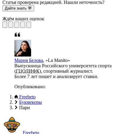
Статья проверена редакцией. Нашли неточность?
Дайте знать 💬
Ждём ваших оценок
Мария Белова
, «La Manito»
Выпускница Российского университета спорта
(
ГЦОЛИФК
), спортивный журналист.
Более 7 лет пишет и анализирует ставки.
Опубликовано:
Freebeto
Букмекеры
Пари
Freebeto