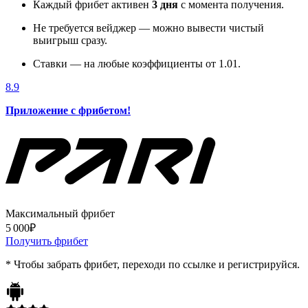
Каждый фрибет активен
3 дня
с момента получения.
Не требуется вейджер — можно вывести чистый
выигрыш сразу.
Ставки — на любые коэффициенты от 1.01.
8.9
Приложение с фрибетом!
Максимальный фрибет
5 000₽
Получить фрибет
* Чтобы забрать фрибет, переходи по ссылке и регистрируйся.