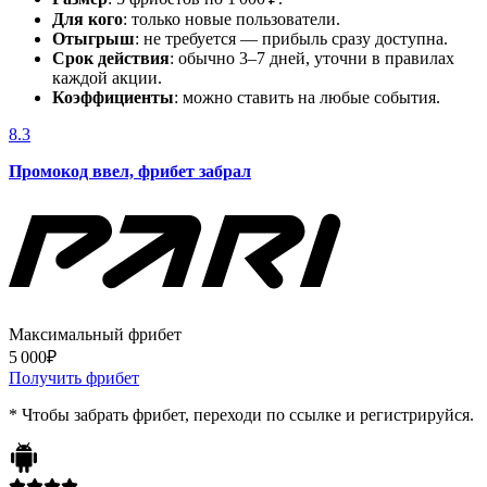
Для кого
: только новые пользователи.
Отыгрыш
: не требуется — прибыль сразу доступна.
Срок действия
: обычно 3–7 дней, уточни в правилах
каждой акции.
Коэффициенты
: можно ставить на любые события.
8.3
Промокод ввел, фрибет забрал
Максимальный фрибет
5 000₽
Получить фрибет
* Чтобы забрать фрибет, переходи по ссылке и регистрируйся.