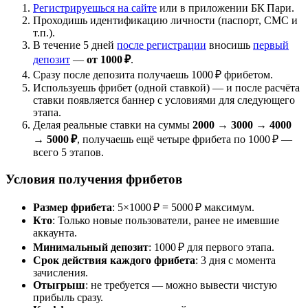
Регистрируешься на сайте
или в приложении БК Пари.
Проходишь идентификацию личности (паспорт, СМС и
т.п.).
В течение 5 дней
после регистрации
вносишь
первый
депозит
—
от 1000 ₽
.
Сразу после депозита получаешь 1000 ₽ фрибетом.
Используешь фрибет (одной ставкой) — и после расчёта
ставки появляется баннер с условиями для следующего
этапа.
Делая реальные ставки на суммы
2000 → 3000 → 4000
→ 5000 ₽
, получаешь ещё четыре фрибета по 1000 ₽ —
всего 5 этапов.
Условия получения фрибетов
Размер фрибета
: 5×1000 ₽ = 5000 ₽ максимум.
Кто
: Только новые пользователи, ранее не имевшие
аккаунта.
Минимальный депозит
: 1000 ₽ для первого этапа.
Срок действия каждого фрибета
: 3 дня с момента
зачисления.
Отыгрыш
: не требуется — можно вывести чистую
прибыль сразу.