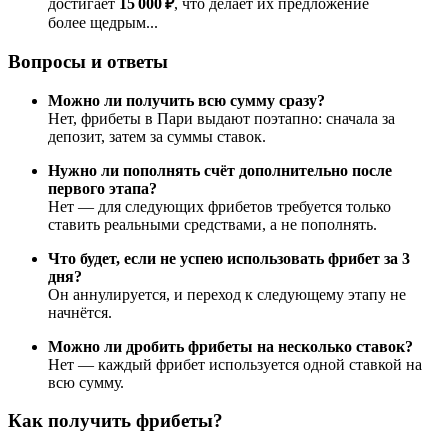
достигает
15 000 ₽
, что делает их предложение
более щедрым...
Вопросы и ответы
Можно ли получить всю сумму сразу?
Нет, фрибеты в Пари выдают поэтапно: сначала за
депозит, затем за суммы ставок.
Нужно ли пополнять счёт дополнительно после
первого этапа?
Нет — для следующих фрибетов требуется только
ставить реальными средствами, а не пополнять.
Что будет, если не успею использовать фрибет за 3
дня?
Он аннулируется, и переход к следующему этапу не
начнётся.
Можно ли дробить фрибеты на несколько ставок?
Нет — каждый фрибет используется одной ставкой на
всю сумму.
Как получить фрибеты?