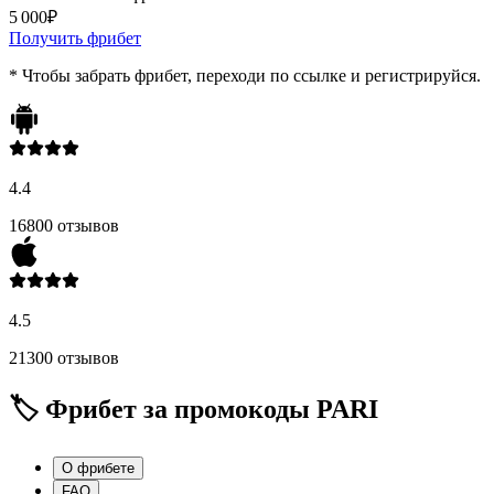
5 000₽
Получить фрибет
* Чтобы забрать фрибет, переходи по ссылке и регистрируйся.
4.4
16800 отзывов
4.5
21300 отзывов
🏷️ Фрибет за промокоды PARI
О фрибете
FAQ