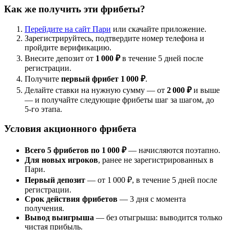
Как же получить эти фрибеты?
Перейдите на сайт Пари
или скачайте приложение.
Зарегистрируйтесь, подтвердите номер телефона и
пройдите верификацию.
Внесите депозит от
1 000 ₽
в течение 5 дней после
регистрации.
Получите
первый фрибет 1 000 ₽
.
Делайте ставки на нужную сумму — от
2 000 ₽
и выше
— и получайте следующие фрибеты шаг за шагом, до
5‑го этапа.
Условия акционного фрибета
Всего 5 фрибетов по 1 000 ₽
— начисляются поэтапно.
Для новых игроков
, ранее не зарегистрированных в
Пари.
Первый депозит
— от 1 000 ₽, в течение 5 дней после
регистрации.
Срок действия фрибетов
— 3 дня с момента
получения.
Вывод выигрыша
— без отыгрыша: выводится только
чистая прибыль.