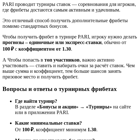
PARI проводит турниры ставок — соревнования для игроков,
где фрибеты достаются самым активным и удачливым.
Это отличный способ получить дополнительные фрибеты
помимо стандартных бонусов.
Чтобы получить фрибет в турнире PARI, игроку нужно делать
прогнозы – одиночные или экспресс‑ставки
, обычно от
100 ₽
с
коэффициентом от 1.30
.
А Чтобы попасть в
топ участников
, важно активно
участвовать — ставить и набирать очки за расчёт ставок. Чем
выше сумма и коэффициент, тем больше шансов занять
призовое место и получить фрибет.
Вопросы и ответы о турнирных фрибетах
Где найти турнир?
В разделе
«Бонусы и акции» → «Турниры»
на сайте
или в приложении PARI.
Какие минимальные ставки?
От
100 ₽
, коэффициент минимум
1.30
.