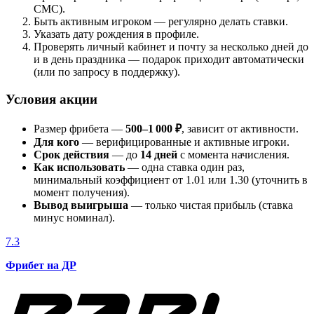
СМС).
Быть активным игроком — регулярно делать ставки.
Указать дату рождения в профиле.
Проверять личный кабинет и почту за несколько дней до
и в день праздника — подарок приходит автоматически
(или по запросу в поддержку).
Условия акции
Размер фрибета —
500–1 000 ₽
, зависит от активности.
Для кого
— верифицированные и активные игроки.
Срок действия
— до
14 дней
с момента начисления.
Как использовать
— одна ставка один раз,
минимальный коэффициент от 1.01 или 1.30 (уточнить в
момент получения).
Вывод выигрыша
— только чистая прибыль (ставка
минус номинал).
7.3
Фрибет на ДР