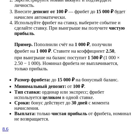
личность.
Внесите
депозит от 100 ₽
— фрибет до
15 000 ₽
будет
начислен автоматически.
Используйте фрибет на ставку, выберите событие и
сделайте ставку. При выигрыше вы получите
чистую
прибыль
.
Пример.
Пополнили счёт на
1 000 ₽
, получили
фрибет на
1 000 ₽
. Ставите на коэффициент
2.50
,
при выигрыше на баланс поступит
1 500 ₽
(1 000 ×
2.50 − 1 000). Номинал фрибета не выплачивается,
только прибыль.
Размер фрибета:
до
15 000 ₽
на бонусный баланс.
Минимальный депозит:
от
100 ₽
.
Тип ставки:
ординар или экспресс; фрибет
используется
целиком
в одной ставке.
Сроки:
бонус действует до
30 дней
с момента
начисления.
Выплата:
только
чистая прибыль
от фрибета, номинал
не возвращается.
8.6