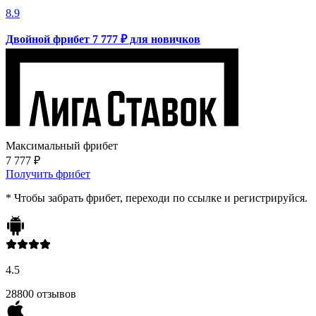
8.9
Двойной фрибет 7 777 ₽ для новичков
Максимальный фрибет
7 777 ₽
Получить фрибет
* Чтобы забрать фрибет, переходи по ссылке и регистрируйся.
4.5
28800 отзывов