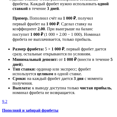
фрибеты. Каждый фрибет нужно использовать
одной
ставкой
в течение
3 дней
.
Пример.
Пополнил счёт на
1 000 ₽
, получил
первый фрибет на
1 000 ₽
. Сделал ставку на
коэффициент
2.00
. При выигрыше на баланс
поступит
1 000 ₽
(1 000 × 2.00 − 1 000). Номинал
фрибета не выплачивается, только прибыль.
Размер фрибета:
5 ×
1 000 ₽
, первый фрибет дается
сразу, остальные открываются по условиям.
Минимальный депозит:
от
1 000 ₽
(внести в течение
5
дней
).
Тип ставки:
ординар или экспресс; фрибет
используется
целиком
в одной ставке.
Сроки:
на каждый фрибет дается
3 дня
с момента
получения.
Выплата:
к выводу доступна только
чистая прибыль
,
номинал фрибета не возвращается.
9.2
Пополняй и забирай фрибеты