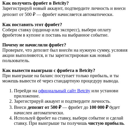
Как получить фрибет в Betcity?
Зарегистрируй новый аккаунт, подтвердите личность и внеси
депозит от 500 ₽ — фрибет начисляется автоматически.
Как поставить этот фрибет?
Собери ставку (ординар или экспресс), выбери оплату
фрибетом в купоне и поставь на выбранное событие.
Почему не начислили фрибет?
Проверьте, что депозит был внесён на нужную сумму, условия
акции выполняются, и ты зарегистрирован как новый
пользователь.
Как вывести выигрыш с фрибета в Betcity?
При выигрыше на баланс поступает только прибыль, и ты
можешь вывести её через стандартную процедуру вывода.
Перейди на
официальный сайт Betcity
или установи
приложение.
Зарегистрируй аккаунт и подтвердите личность.
Внеси
депозит от 500 ₽
— фрибет до
100 000 ₽
будет
начислен автоматически.
Используй фрибет на ставку, выбери событие и сделай
ставку. При выигрыше ты получишь
чистую прибыль
.