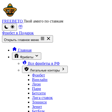
FREEBETO
Твой амиго по ставкам
Фрибет в Подарок
Открыть главное меню
Главная
Фрибеты
Все фрибеты в РФ
Легальные конторы
Фонбет
Винлайн
Леон
Пари
Бетсити
Лига ставок
Тенниси
Зенит
БетБум