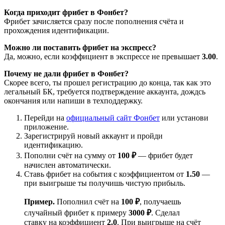
Когда приходит фрибет в Фонбет?
Фрибет зачисляется сразу после пополнения счёта и
прохождения идентификации.
Можно ли поставить фрибет на экспресс?
Да, можно, если коэффициент в экспрессе не превышает
3.00
.
Почему не дали фрибет в Фонбет?
Скорее всего, ты прошел регистрацию до конца, так как это
легальный БК, требуется подтверждение аккаунта, дождсь
окончания или напиши в техподдержку.
Перейди на
официальный сайт Фонбет
или установи
приложение.
Зарегистрируй новый аккаунт и пройди
идентификацию.
Пополни счёт на сумму от
100 ₽
— фрибет будет
начислен автоматически.
Ставь фрибет на события с коэффициентом от
1.50
—
при выигрыше ты получишь чистую прибыль.
Пример.
Пополнил счёт на
100 ₽
, получаешь
случайный фрибет к примеру
3000 ₽
. Сделал
ставку на коэффициент
2.0
. При выигрыше на счёт