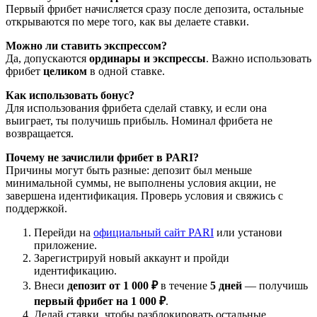
Первый фрибет начисляется сразу после депозита, остальные
открываются по мере того, как вы делаете ставки.
Можно ли ставить экспрессом?
Да, допускаются
ординары и экспрессы
. Важно использовать
фрибет
целиком
в одной ставке.
Как использовать бонус?
Для использования фрибета сделай ставку, и если она
выиграет, ты получишь прибыль. Номинал фрибета не
возвращается.
Почему не зачислили фрибет в PARI?
Причины могут быть разные: депозит был меньше
минимальной суммы, не выполнены условия акции, не
завершена идентификация. Проверь условия и свяжись с
поддержкой.
Перейди на
официальный сайт PARI
или установи
приложение.
Зарегистрируй новый аккаунт и пройди
идентификацию.
Внеси
депозит от 1 000 ₽
в течение
5 дней
— получишь
первый фрибет на 1 000 ₽
.
Делай ставки, чтобы разблокировать остальные