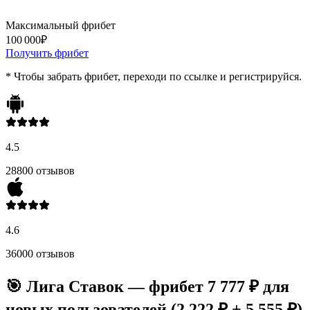
Максимальный фрибет
100 000₽
Получить фрибет
* Чтобы забрать фрибет, переходи по ссылке и регистрируйся.
4.5
28800 отзывов
4.6
36000 отзывов
🎯 Лига Ставок — фрибет 7 777 ₽ для
новых пользователей (2 222 ₽ + 5 555 ₽)