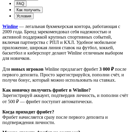
FAQ
Как получить
Условия
Winline
— легальная букмекерская контора, работающая с
2009 года. Бренд зарекомендовал себя надежностью и
активной поддержкой крупных спортивных событий,
включая партнерства с РПЛ и КХЛ. Удобное мобильное
приложение, широкая линия ставок на футбол, хоккей,
баскетбол и киберспорт делают Winline отличным выбором
для новичков.
Для
новых игроков
Winline предлагает фрибет
3 000 ₽
после
первого депозита. Просто зарегистрируйся, пополни счёт, и
получи бонус, который можно использовать на ставках.
Как новичку получить фрибет в Winline?
Зарегистрируй аккаунт, подтвердив личность, и пополни счёт
от 500 ₽ — фрибет поступит автоматически.
Когда приходит фрибет?
Фрибет начисляется сразу после первого депозита и
подтверждения личности.