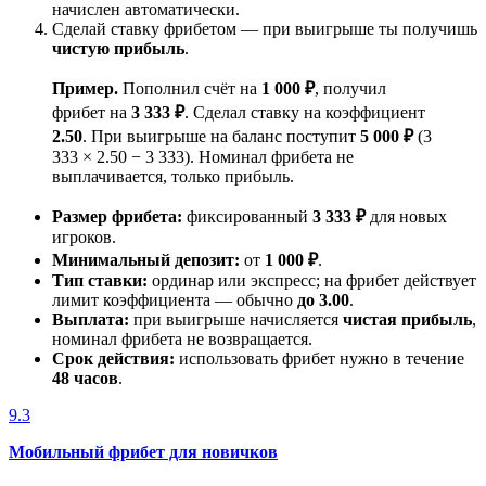
начислен автоматически.
Сделай ставку фрибетом — при выигрыше ты получишь
чистую прибыль
.
Пример.
Пополнил счёт на
1 000 ₽
, получил
фрибет на
3 333 ₽
. Сделал ставку на коэффициент
2.50
. При выигрыше на баланс поступит
5 000 ₽
(3
333 × 2.50 − 3 333). Номинал фрибета не
выплачивается, только прибыль.
Размер фрибета:
фиксированный
3 333 ₽
для новых
игроков.
Минимальный депозит:
от
1 000 ₽
.
Тип ставки:
ординар или экспресс; на фрибет действует
лимит коэффициента — обычно
до 3.00
.
Выплата:
при выигрыше начисляется
чистая прибыль
,
номинал фрибета не возвращается.
Срок действия:
использовать фрибет нужно в течение
48 часов
.
9.3
Мобильный фрибет для новичков