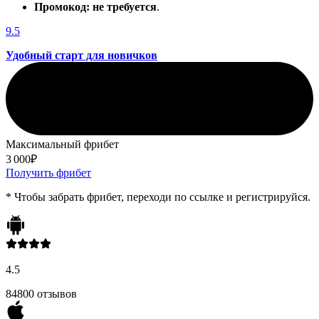
Промокод:
не требуется
.
9.5
Удобный старт для новичков
Максимальный фрибет
3 000₽
Получить фрибет
* Чтобы забрать фрибет, переходи по ссылке и регистрируйся.
4.5
84800 отзывов