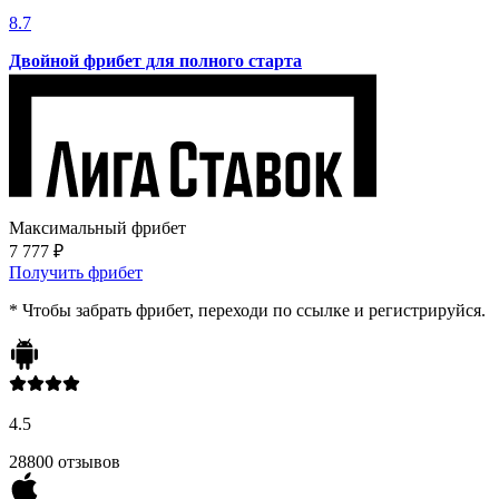
8.7
Двойной фрибет для полного старта
Максимальный фрибет
7 777 ₽
Получить фрибет
* Чтобы забрать фрибет, переходи по ссылке и регистрируйся.
4.5
28800 отзывов