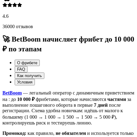
4.6
36000 отзывов
🚀 BetBoom начисляет фрибет до 10 000
₽ по этапам
О фрибете
FAQ
Как получить
Условия
BetBoom
— легальный оператор с динамичным приветствием
на
: до
10 000 ₽
фрибетами, которые начисляются
частями
за
выполнение пошагового оборота в первые
7 дней
после
регистрации. Схема удобна новичкам: идёшь от малого к
большему (1 000 → 1 000 → 1 500 → 1 500 → 5 000 ₽),
контролируешь риск и тестируешь линию.
Промокод:
как правило,
не обязателен
и используется только