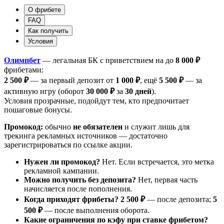
О фрибете
FAQ
Как получить
Условия
Олимпбет
— легальная БК с приветствием на
до
8 000 ₽
фрибетами:
2 500 ₽
— за первый депозит от
1 000 ₽
, ещё
5 500 ₽
— за
активную игру (оборот
30 000 ₽
за
30 дней
).
Условия прозрачные, подойдут тем, кто предпочитает
пошаговые бонусы.
Промокод:
обычно
не обязателен
и служит лишь для
трекинга рекламных источников — достаточно
зарегистрироваться по ссылке акции.
Нужен ли промокод?
Нет. Если встречается, это метка
рекламной кампании.
Можно получить без депозита?
Нет, первая часть
начисляется после пополнения.
Когда приходят фрибеты?
2 500 ₽
— после депозита;
5
500 ₽
— после выполнения оборота.
Какие ограничения по кэфу при ставке фрибетом?