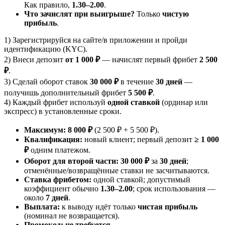
Как правило,
1.30–2.00
.
Что зачислят при выигрыше?
Только
чистую
прибыль
.
1) Зарегистрируйся на сайте/в приложении и пройди
идентификацию (KYC).
2) Внеси депозит
от 1 000 ₽
— начислят первый фрибет
2 500
₽
.
3) Сделай оборот ставок
30 000 ₽
в течение
30 дней
—
получишь дополнительный фрибет
5 500 ₽
.
4) Каждый фрибет используй
одной ставкой
(ординар или
экспресс) в установленные сроки.
Максимум:
8 000 ₽
(2 500 ₽ + 5 500 ₽).
Квалификация:
новый клиент; первый депозит
≥ 1 000
₽
одним платежом.
Оборот для второй части:
30 000 ₽
за
30 дней
;
отменённые/возвращённые ставки не засчитываются.
Ставка фрибетом:
одной ставкой; допустимый
коэффициент обычно
1.30–2.00
; срок использования —
около
7 дней
.
Выплата:
к выводу идёт только
чистая прибыль
(номинал не возвращается).
Промокод:
не требуется
.