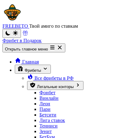
FREEBETO
Твой амиго по ставкам
Фрибет в Подарок
Открыть главное меню
Главная
Фрибеты
Все фрибеты в РФ
Легальные конторы
Фонбет
Винлайн
Леон
Пари
Бетсити
Лига ставок
Тенниси
Зенит
БетБум