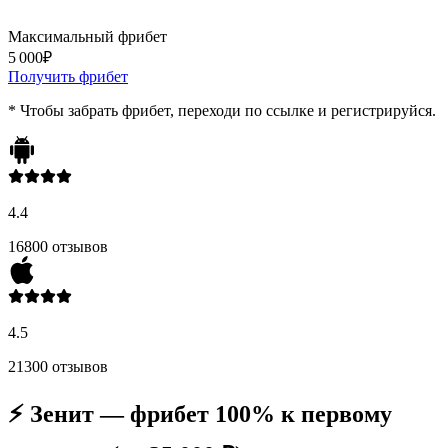
Максимальный фрибет
5 000₽
Получить фрибет
* Чтобы забрать фрибет, переходи по ссылке и регистрируйся.
4.4
16800 отзывов
4.5
21300 отзывов
⚡ Зенит — фрибет 100% к первому