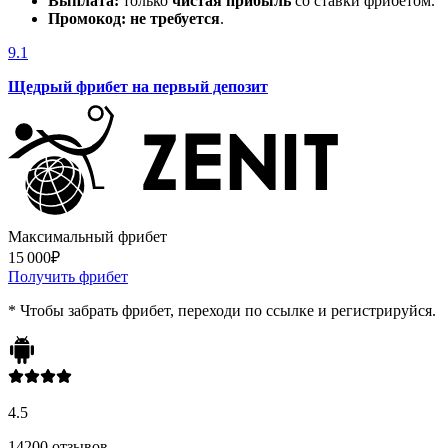
Выплата:
только
чистая прибыль
со ставки фрибетом.
Промокод:
не требуется
.
9.1
Щедрый фрибет на первый депозит
Максимальный фрибет
15 000₽
Получить фрибет
* Чтобы забрать фрибет, переходи по ссылке и регистрируйся.
4.5
14200 отзывов