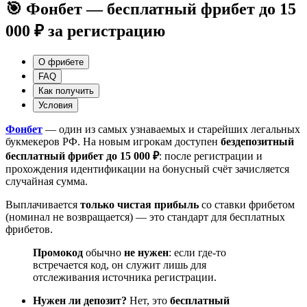
🎯 Фонбет — бесплатный фрибет до 15
000 ₽ за регистрацию
О фрибете
FAQ
Как получить
Условия
Фонбет
— один из самых узнаваемых и старейших легальных
букмекеров РФ. На
новым игрокам доступен
бездепозитный
бесплатный фрибет до 15 000 ₽
: после регистрации и
прохождения идентификации на бонусный счёт зачисляется
случайная сумма.
Выплачивается
только чистая прибыль
со ставки фрибетом
(номинал не возвращается) — это стандарт для бесплатных
фрибетов.
Промокод
обычно
не нужен
: если где-то
встречается код, он служит лишь для
отслеживания источника регистрации.
Нужен ли депозит?
Нет, это
бесплатный