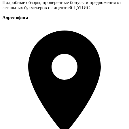
Подробные обзоры, проверенные бонусы и предложения от
легальных букмекеров с лицензией ЦУПИС.
Адрес офиса