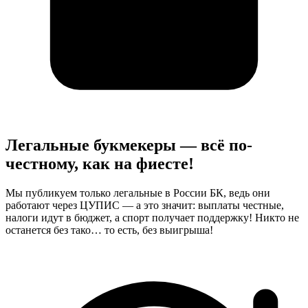
Легальные букмекеры — всё по-
честному, как на фиесте!
Мы публикуем только легальные в России БК, ведь они
работают через ЦУПИС — а это значит: выплаты честные,
налоги идут в бюджет, а спорт получает поддержку! Никто не
останется без тако… то есть, без выигрыша!