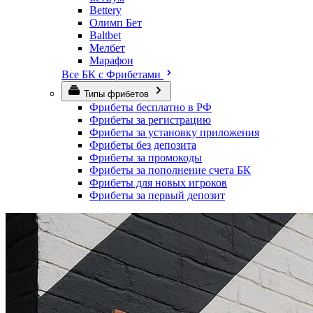
Bettery
Олимп Бет
Baltbet
Мелбет
Марафон
Все БК с Фрибетами
Типы фрибетов
Фрибеты бесплатно в РФ
Фрибеты за регистрацию
Фрибеты за установку приложения
Фрибеты без депозита
Фрибеты за промокоды
Фрибеты за пополнение счета БК
Фрибеты для новых игроков
Фрибеты за первый депозит