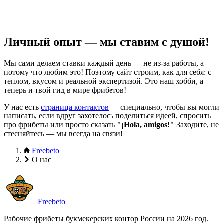
Личный опыт — мы ставим с душой!
Мы сами делаем ставки каждый день — не из-за работы, а
потому что любим это! Поэтому сайт строим, как для себя: с
теплом, вкусом и реальной экспертизой. Это наш хобби, а
теперь и твой гид в мире фрибетов!
У нас есть
страница контактов
— специально, чтобы вы могли
написать, если вдруг захотелось поделиться идеей, спросить
про фрибеты или просто сказать
"¡Hola, amigos!"
Заходите, не
стесняйтесь — мы всегда на связи!
Freebeto
О нас
Freebeto
Рабочие фрибеты букмекерских контор России на 2026 год.