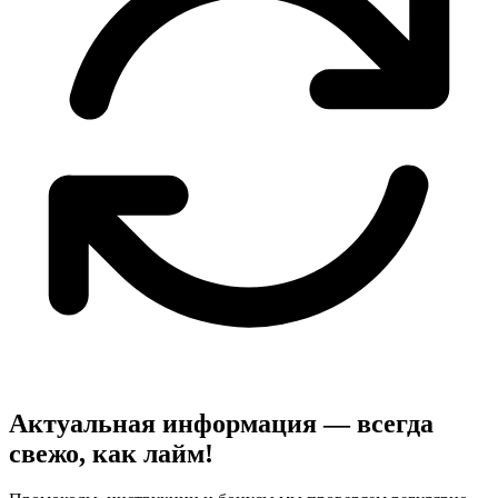
Актуальная информация — всегда
свежо, как лайм!