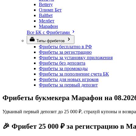
Bettery
Олимп Бет
Baltbet
Мелбет
Марафон
Все БК с Фрибетами
Типы фрибетов
Фрибеты бесплатно в РФ
Фрибеты за регистрацию
Фрибеты за установку приложения
Фрибеты без депозита
Фрибеты за промокоды
Фрибеты за пополнение счета БК
Фрибеты для новых игроков
Фрибеты за первый депозит
Фрибеты букмекера
Марафон
на 08.202
Удваивай первый депозит до 25 000 ₽, страхуй купоны и возвр
🎉 Фрибет 25 000 ₽ за регистрацию в Ma