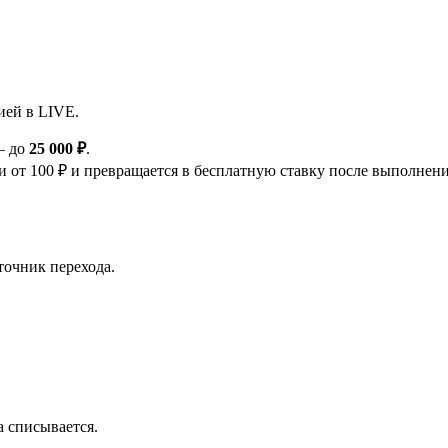
нией в LIVE.
— до
25 000 ₽
.
ии от 100 ₽ и превращается в бесплатную ставку после выполнен
точник перехода.
а списывается.