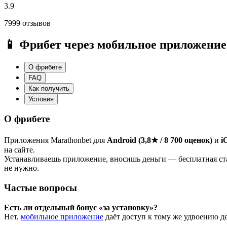
3.9
7999 отзывов
📱 Фрибет через мобильное приложение
О фрибете
FAQ
Как получить
Условия
О фрибете
Приложения Marathonbet для
Android (3,8★ / 8 700 оценок)
и
i
на сайте.
Устанавливаешь приложение, вносишь деньги — бесплатная ста
не нужно.
Частые вопросы
Есть ли отдельный бонус «за установку»?
Нет,
мобильное приложение
даёт доступ к тому же удвоению д