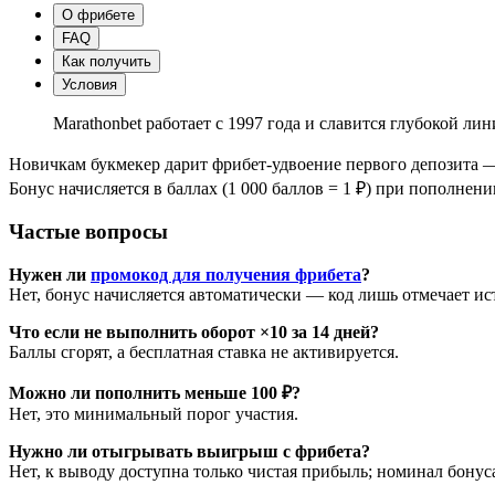
О фрибете
FAQ
Как получить
Условия
Marathonbet работает с 1997 года и славится глубокой ли
Новичкам букмекер дарит фрибет-удвоение первого депозита 
Бонус начисляется в баллах (1 000 баллов = 1 ₽) при пополнен
Частые вопросы
Нужен ли
промокод для получения фрибета
?
Нет, бонус начисляется автоматически — код лишь отмечает ис
Что если не выполнить оборот ×10 за 14 дней?
Баллы сгорят, а бесплатная ставка не активируется.
Можно ли пополнить меньше 100 ₽?
Нет, это минимальный порог участия.
Нужно ли отыгрывать выигрыш с фрибета?
Нет, к выводу доступна только чистая прибыль; номинал бонус