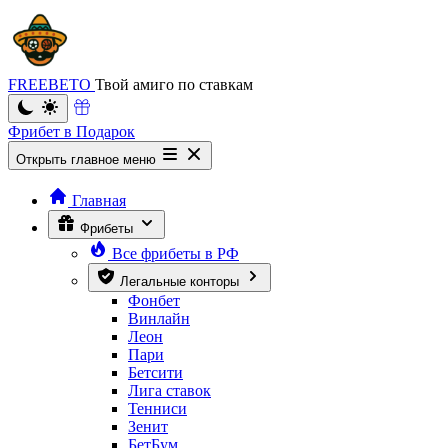
FREEBETO
Твой амиго по ставкам
Фрибет в Подарок
Открыть главное меню
Главная
Фрибеты
Все фрибеты в РФ
Легальные конторы
Фонбет
Винлайн
Леон
Пари
Бетсити
Лига ставок
Тенниси
Зенит
БетБум