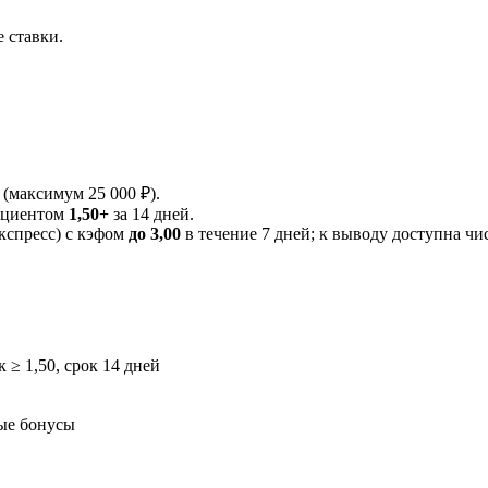
е ставки.
 (максимум 25 000 ₽).
ициентом
1,50+
за 14 дней.
экспресс) с кэфом
до 3,00
в течение 7 дней; к выводу доступна чи
 ≥ 1,50, срок 14 дней
ные бонусы