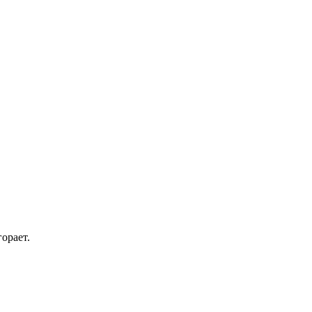
орает.