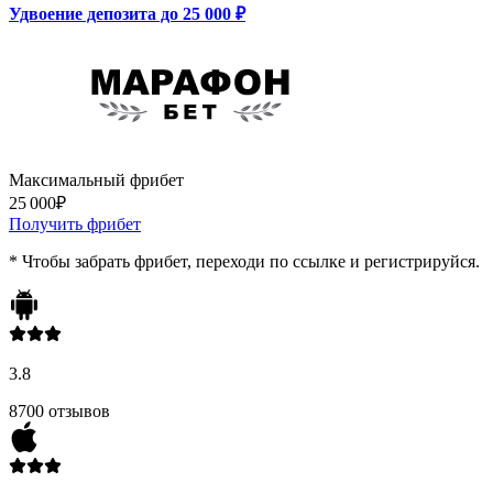
Удвоение депозита до 25 000 ₽
Максимальный фрибет
25 000₽
Получить фрибет
* Чтобы забрать фрибет, переходи по ссылке и регистрируйся.
3.8
8700 отзывов