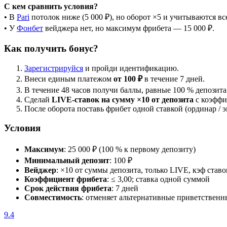
С кем сравнить условия?
• В
Pari
потолок ниже (5 000 ₽), но оборот ×5 и учитываются вс
• У
Фонбет
вейджера нет, но максимум фрибета — 15 000 ₽.
Как получить бонус?
Зарегистрируйся
и пройди идентификацию.
Внеси единым платежом
от 100 ₽
в течение 7 дней.
В течение 48 часов получи баллы, равные 100 % депозита
Сделай
LIVE-ставок на сумму ×10 от депозита
с коэфф
После оборота поставь фрибет одной ставкой (ординар / 
Условия
Максимум
: 25 000 ₽ (100 % к первому депозиту)
Минимальный депозит
: 100 ₽
Вейджер
: ×10 от суммы депозита, только LIVE, кэф ставок
Коэффициент фрибета
: ≤ 3,00; ставка одной суммой
Срок действия фрибета
: 7 дней
Совместимость
: отменяет альтернативные приветствен
9.4