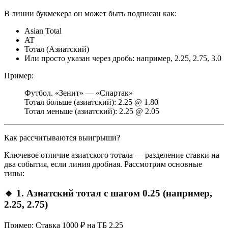
В линии букмекера он может быть подписан как:
Asian Total
AT
Тотал (Азиатский)
Или просто указан через дробь: например, 2.25, 2.75, 3.0
Пример:
Футбол. «Зенит» — «Спартак»
Тотал больше (азиатский): 2.25 @ 1.80
Тотал меньше (азиатский): 2.25 @ 2.05
Как рассчитываются выигрыши?
Ключевое отличие азиатского тотала — разделение ставки на
два события, если линия дробная. Рассмотрим основные
типы:
🔹 1. Азиатский тотал с шагом 0.25 (например,
2.25, 2.75)
Пример: Ставка 1000 ₽ на ТБ 2.25