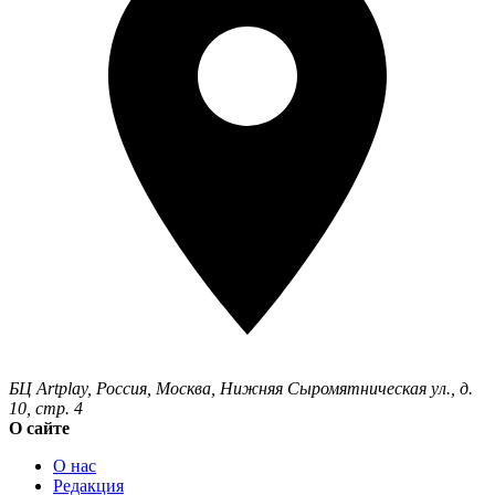
БЦ Artplay
,
Россия
,
Москва
,
Нижняя Сыромятническая ул., д.
10, стр. 4
О сайте
О нас
Редакция