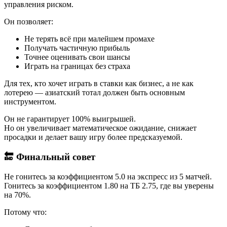
управления риском.
Он позволяет:
Не терять всё при малейшем промахе
Получать частичную прибыль
Точнее оценивать свои шансы
Играть на границах без страха
Для тех, кто хочет играть в ставки как бизнес, а не как
лотерею — азиатский тотал должен быть основным
инструментом.
Он не гарантирует 100% выигрышей.
Но он увеличивает математическое ожидание, снижает
просадки и делает вашу игру более предсказуемой.
🔚 Финальный совет
Не гонитесь за коэффициентом 5.0 на экспресс из 5 матчей.
Гонитесь за коэффициентом 1.80 на ТБ 2.75, где вы уверены
на 70%.
Потому что: