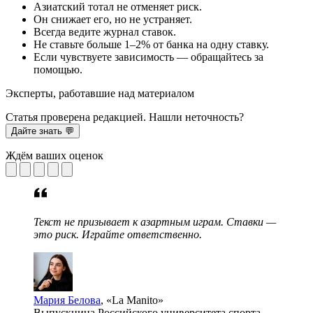
Азиатский тотал не отменяет риск.
Он снижает его, но не устраняет.
Всегда ведите журнал ставок.
Не ставьте больше 1–2% от банка на одну ставку.
Если чувствуете зависимость — обращайтесь за
помощью.
Эксперты, работавшие над материалом
Статья проверена редакцией. Нашли неточность?
Дайте знать 💬
Ждём ваших оценок
Текст не призывает к азартным играм. Ставки —
это риск. Играйте ответственно.
Мария Белова
, «La Manito»
Выпускница Российского университета спорта