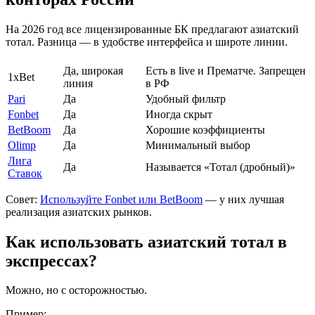
На 2026 год все лицензированные БК предлагают азиатский
тотал. Разница — в удобстве интерфейса и широте линии.
Да, широкая
Есть в live и Прематче. Запрещен
1xBet
линия
в РФ
Pari
Да
Удобный фильтр
Fonbet
Да
Иногда скрыт
BetBoom
Да
Хорошие коэффициенты
Olimp
Да
Минимальный выбор
Лига
Да
Называется «Тотал (дробный)»
Ставок
Совет:
Используйте Fonbet или BetBoom
— у них лучшая
реализация азиатских рынков.
Как использовать азиатский тотал в
экспрессах?
Можно, но с осторожностью.
Пример: