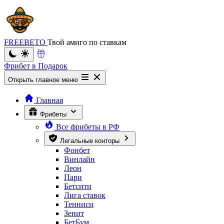
FREEBETO
Твой амиго по ставкам
Фрибет в Подарок
Открыть главное меню
Главная
Фрибеты
Все фрибеты в РФ
Легальные конторы
Фонбет
Винлайн
Леон
Пари
Бетсити
Лига ставок
Тенниси
Зенит
БетБум