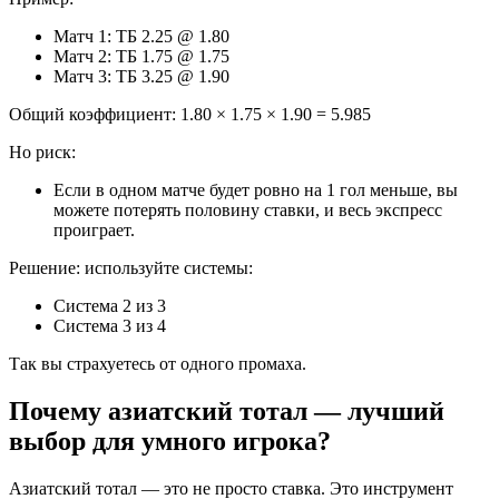
Матч 1: ТБ 2.25 @ 1.80
Матч 2: ТБ 1.75 @ 1.75
Матч 3: ТБ 3.25 @ 1.90
Общий коэффициент: 1.80 × 1.75 × 1.90 = 5.985
Но риск:
Если в одном матче будет ровно на 1 гол меньше, вы
можете потерять половину ставки, и весь экспресс
проиграет.
Решение: используйте системы:
Система 2 из 3
Система 3 из 4
Так вы страхуетесь от одного промаха.
Почему азиатский тотал — лучший
выбор для умного игрока?
Азиатский тотал — это не просто ставка. Это инструмент