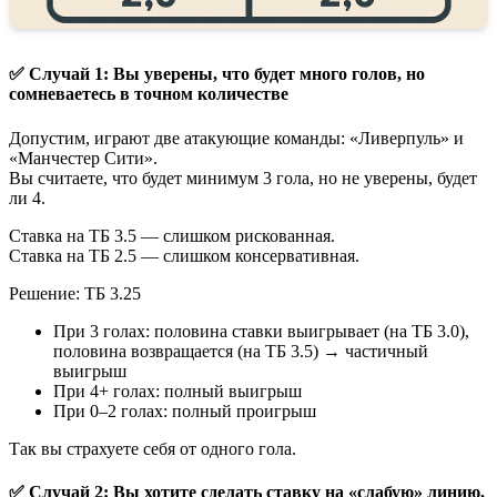
✅ Случай 1: Вы уверены, что будет много голов, но
сомневаетесь в точном количестве
Допустим, играют две атакующие команды: «Ливерпуль» и
«Манчестер Сити».
Вы считаете, что будет минимум 3 гола, но не уверены, будет
ли 4.
Ставка на ТБ 3.5 — слишком рискованная.
Ставка на ТБ 2.5 — слишком консервативная.
Решение: ТБ 3.25
При 3 голах: половина ставки выигрывает (на ТБ 3.0),
половина возвращается (на ТБ 3.5) → частичный
выигрыш
При 4+ голах: полный выигрыш
При 0–2 голах: полный проигрыш
Так вы страхуете себя от одного гола.
✅ Случай 2: Вы хотите сделать ставку на «слабую» линию,