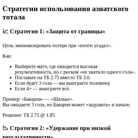
Стратегии использования азиатского
тотала
📈 Стратегия 1: «Защита от границы»
Цель: минимизировать потери при «почти угадал».
Как:
Выберите матч, где ожидается высокая
результативность, но с риском «не хватило одного гола».
Поставьте на ТБ 2.75 вместо ТБ 3.0.
Если будет 3 гола — вы выиграете половину.
Если 4+ — выиграете всё.
Пример: «Бавария» — «Шальке».
Вы ожидаете 3 гола, но Бавария может «задушить» в начале.
Решение: ТБ 2.75 @ 1.85
📉 Стратегия 2: «Удержание при низкой
результативности»