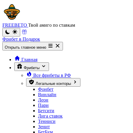
FREEBETO
Твой амиго по ставкам
Фрибет в Подарок
Открыть главное меню
Главная
Фрибеты
Все фрибеты в РФ
Легальные конторы
Фонбет
Винлайн
Леон
Пари
Бетсити
Лига ставок
Тенниси
Зенит
БетБум