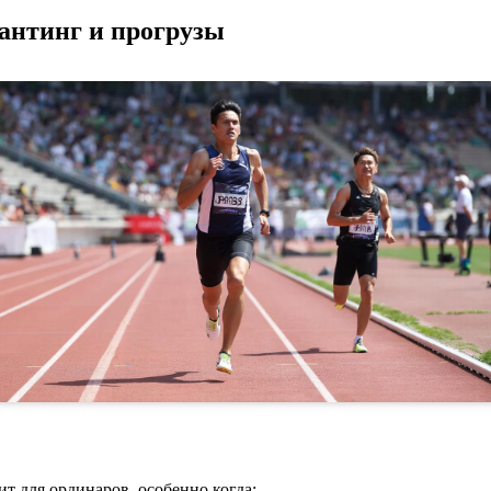
хантинг и прогрузы
ит для ординаров, особенно когда: