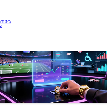
ЦУПИС:
ы