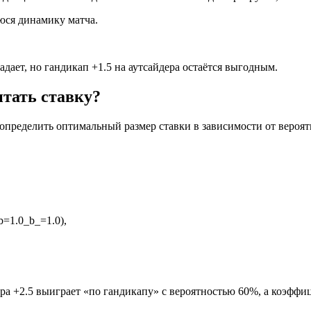
юся динамику матча.
адает, но гандикап +1.5 на аутсайдера остаётся выгодным.
итать ставку?
определить оптимальный размер ставки в зависимости от вероят
=1.0_b_=1.0),
фора +2.5 выиграет «по гандикапу» с вероятностью 60%, а коэффи