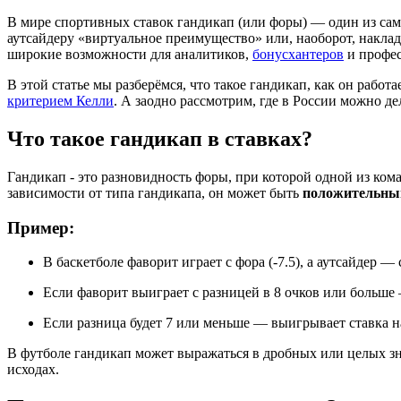
В мире спортивных ставок гандикап (или форы) — один из сам
аутсайдеру «виртуальное преимущество» или, наоборот, накла
широкие возможности для аналитиков,
бонусхантеров
и профес
В этой статье мы разберёмся, что такое гандикап, как он работа
критерием Келли
. А заодно рассмотрим, где в России можно д
Что такое гандикап в ставках?
Гандикап - это разновидность форы, при которой одной из кома
зависимости от типа гандикапа, он может быть
положительн
Пример:
В баскетболе фаворит играет с фора (-7.5), а аутсайдер — с
Если фаворит выиграет с разницей в 8 очков или больше 
Если разница будет 7 или меньше — выигрывает ставка на
В футболе гандикап может выражаться в дробных или целых зна
исходах.