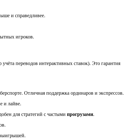
выше и справедливее.
пытных игроков.
 учёта переводов интерактивных ставок). Это гарантия
иберспорте. Отличная поддержка ординаров и экспрессов.
е и лайве.
добен для стратегий с частыми
прогрузами
.
ов.
 выигрышей.