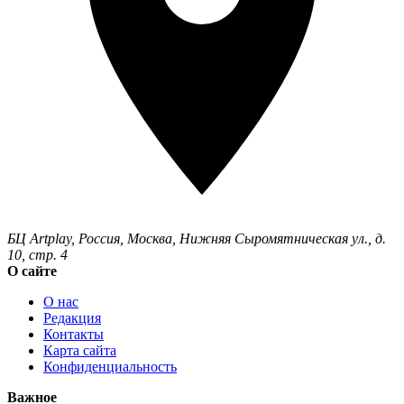
БЦ Artplay
,
Россия
,
Москва
,
Нижняя Сыромятническая ул., д.
10, стр. 4
О сайте
О нас
Редакция
Контакты
Карта сайта
Конфиденциальность
Важное