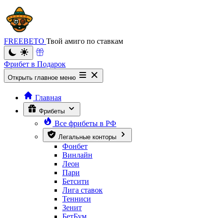
FREEBETO
Твой амиго по ставкам
Фрибет в Подарок
Открыть главное меню
Главная
Фрибеты
Все фрибеты в РФ
Легальные конторы
Фонбет
Винлайн
Леон
Пари
Бетсити
Лига ставок
Тенниси
Зенит
БетБум