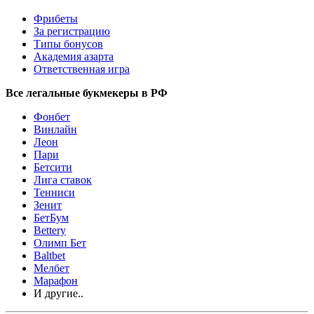
Фрибеты
За регистрацию
Типы бонусов
Академия азарта
Ответственная игра
Все легальные букмекеры в РФ
Фонбет
Винлайн
Леон
Пари
Бетсити
Лига ставок
Тенниси
Зенит
БетБум
Bettery
Олимп Бет
Baltbet
Мелбет
Марафон
И другие..