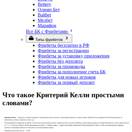
Bettery
Олимп Бет
Baltbet
Мелбет
Марафон
Все БК с Фрибетами
Типы фрибетов
Фрибеты бесплатно в РФ
Фрибеты за регистрацию
Фрибеты за установку приложения
Фрибеты без депозита
Фрибеты за промокоды
Фрибеты за пополнение счета БК
Фрибеты для новых игроков
Фрибеты за первый депозит
Что такое Критерий Келли простыми
словами?