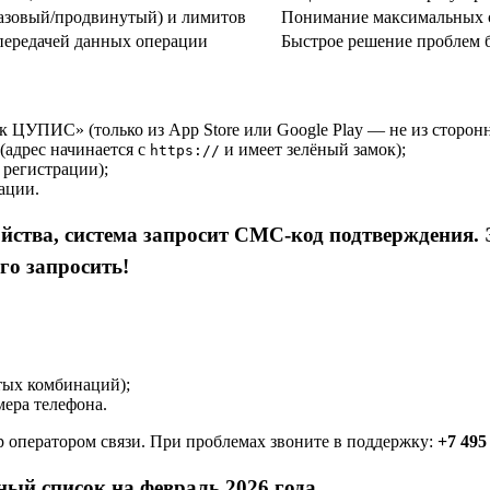
азовый/продвинутый) и лимитов
Понимание максимальных 
передачей данных операции
Быстрое решение проблем б
ЦУПИС» (только из App Store или Google Play — не из сторонн
(адрес начинается с
и имеет зелёный замок);
https://
 регистрации);
ации.
йства, система запросит СМС-код подтверждения. Э
го запросить!
тых комбинаций);
мера телефона.
 оператором связи. При проблемах звоните в поддержку:
+7 495
ый список на февраль 2026 года