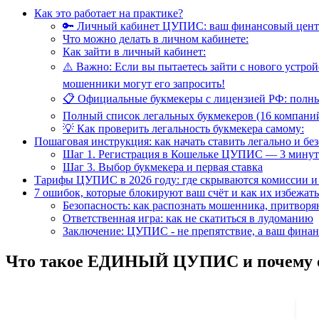
Как это работает на практике?
🔑 Личный кабинет ЦУПИС: ваш финансовый центр
Что можно делать в личном кабинете:
Как зайти в личный кабинет:
⚠️ Важно: Если вы пытаетесь зайти с нового устро
мошенники могут его запросить!
📋 Официальные букмекеры с лицензией РФ: полный
Полный список легальных букмекеров (16 компаний
💡 Как проверить легальность букмекера самому:
Пошаговая инструкция: как начать ставить легально и бе
Шаг 1. Регистрация в Кошельке ЦУПИС — 3 мину
Шаг 3. Выбор букмекера и первая ставка
Тарифы ЦУПИС в 2026 году: где скрываются комиссии и 
7 ошибок, которые блокируют ваш счёт и как их избежать
Безопасность: как распознать мошенника, притв
Ответственная игра: как не скатиться в лудоманию
Заключение: ЦУПИС - не препятствие, а ваш фина
Что такое ЕДИНЫЙ ЦУПИС и почему о