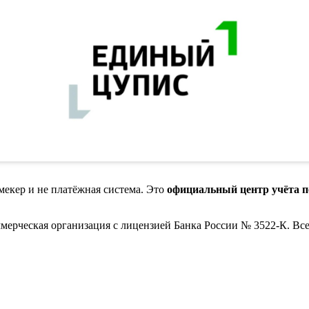
кер и не платёжная система. Это
официальный центр учёта п
еская организация с лицензией Банка России № 3522-К. Все оп