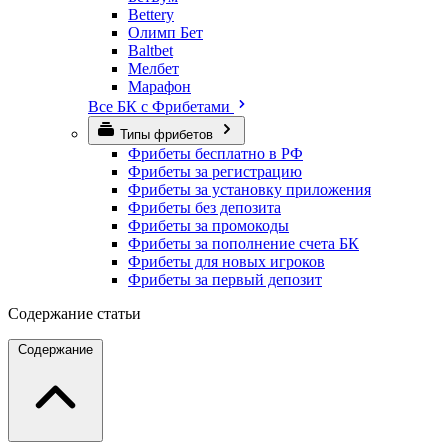
Bettery
Олимп Бет
Baltbet
Мелбет
Марафон
Все БК с Фрибетами
Типы фрибетов
Фрибеты бесплатно в РФ
Фрибеты за регистрацию
Фрибеты за установку приложения
Фрибеты без депозита
Фрибеты за промокоды
Фрибеты за пополнение счета БК
Фрибеты для новых игроков
Фрибеты за первый депозит
Содержание статьи
Содержание