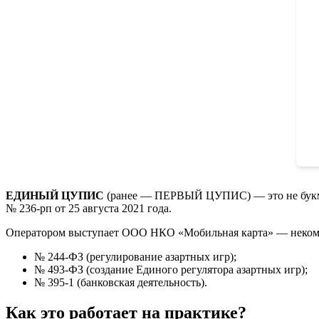
ЕДИНЫЙ ЦУПИС
(ранее — ПЕРВЫЙ ЦУПИС) — это не букме
№ 236-рп от 25 августа 2021 года.
Оператором выступает ООО НКО «Мобильная карта» — некоммерч
№ 244-ФЗ (регулирование азартных игр);
№ 493-ФЗ (создание Единого регулятора азартных игр);
№ 395-1 (банковская деятельность).
Как это работает на практике?