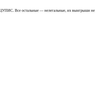
ПИС. Все остальные — нелегальные, их выигрыши не