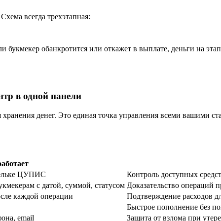
Схема всегда трехэтапная:
ли букмекер обанкротится или откажет в выплате, деньги на э
тр в одной панели
 хранения денег. Это единая точка управления всеми вашими ст
работает
шельке ЦУПИС
Контроль доступных средст
кмекерам с датой, суммой, статусом
Доказательство операций п
осле каждой операции
Подтверждение расходов дл
Быстрое пополнение без по
она, email
Защита от взлома при утере