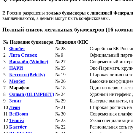
В России разрешены
только букмекеры с лицензией Федера
выплачиваются, а деньги могут быть конфискованы.
Полный список легальных букмекеров (16 компан
№
Название букмекера
Лицензия ФНС
1
Фонбет
№ 28
Старейшая БК России
2
Лига Ставок
№ 9
Официальный партнё
3
Винлайн (Winline)
№ 27
Современный интерф
4
ПАРИ
№ 25
Экс-Париматч, круп
5
Бетсити (Betcity)
№ 19
Широкая линия на те
6
Мелбет
№ 26
Высокие коэффициен
7
Марафон
№ 18
Один из первых лег
8
Олимп (OLIMPBET)
№ 24
Удобный интерфейс 
9
Зенит
№ 29
Быстрые выплаты, пр
10
Леон
№ 21
Широкая роспись на
11
BetBoom
№ 30
Современная платфор
12
Tennisi
№ 23
Узкая специализация
13
Балтбет
№ 22
Региональная сеть п