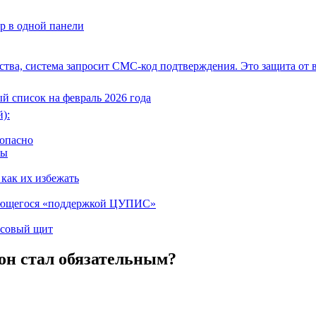
 в одной панели
йства, система запросит СМС-код подтверждения. Это защита от 
 список на февраль 2026 года
):
зопасно
ты
как их избежать
оряющегося «поддержкой ЦУПИС»
нсовый щит
н стал обязательным?