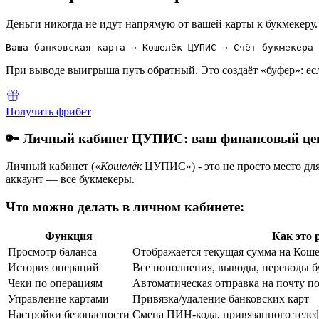
Деньги никогда не идут напрямую от вашей карты к букмекеру. 
При выводе выигрыша путь обратный. Это создаёт «буфер»: ес
Получить фрибет
🔑 Личный кабинет ЦУПИС: ваш финансовый цен
Личный кабинет («
Кошелёк
ЦУПИС») - это не просто место для
аккаунт — все букмекеры.
Что можно делать в личном кабинете:
Функция
Как это 
Просмотр баланса
Отображается текущая сумма на Ко
История операций
Все пополнения, выводы, переводы бу
Чеки по операциям
Автоматическая отправка на почту п
Управление картами
Привязка/удаление банковских карт
Настройки безопасности
Смена ПИН-кода, привязанного телеф