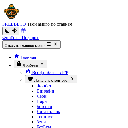
FREEBETO
Твой амиго по ставкам
Фрибет в Подарок
Открыть главное меню
Главная
Фрибеты
Все фрибеты в РФ
Легальные конторы
Фонбет
Винлайн
Леон
Пари
Бетсити
Лига ставок
Тенниси
Зенит
БетБум