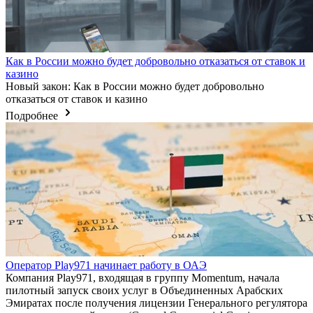
Как в России можно будет добровольно отказаться от ставок и
казино
Новый закон: Как в России можно будет добровольно
отказаться от ставок и казино
Подробнее
Оператор Play971 начинает работу в ОАЭ
Компания Play971, входящая в группу Momentum, начала
пилотный запуск своих услуг в Объединенных Арабских
Эмиратах после получения лицензии Генерального регулятора