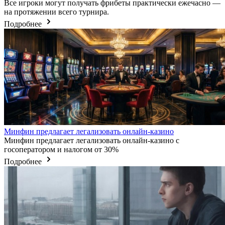
Все игроки могут получать фрибеты практически ежечасно —
на протяжении всего турнира.
Подробнее
Минфин предлагает легализовать онлайн-казино
Минфин предлагает легализовать онлайн-казино с
госоператором и налогом от 30%
Подробнее