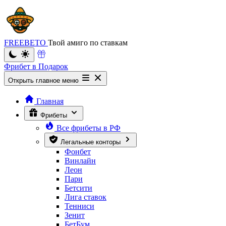
FREEBETO
Твой амиго по ставкам
Фрибет в Подарок
Открыть главное меню
Главная
Фрибеты
Все фрибеты в РФ
Легальные конторы
Фонбет
Винлайн
Леон
Пари
Бетсити
Лига ставок
Тенниси
Зенит
БетБум