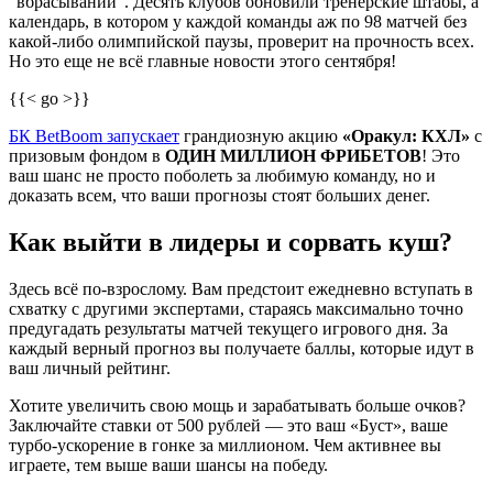
"вбрасываний". Десять клубов обновили тренерские штабы, а
календарь, в котором у каждой команды аж по 98 матчей без
какой-либо олимпийской паузы, проверит на прочность всех.
Но это еще не всё главные новости этого сентября!
{{< go >}}
БК BetBoom запускает
грандиозную акцию
«Оракул: КХЛ»
с
призовым фондом в
ОДИН МИЛЛИОН ФРИБЕТОВ
! Это
ваш шанс не просто поболеть за любимую команду, но и
доказать всем, что ваши прогнозы стоят больших денег.
Как выйти в лидеры и сорвать куш?
Здесь всё по-взрослому. Вам предстоит ежедневно вступать в
схватку с другими экспертами, стараясь максимально точно
предугадать результаты матчей текущего игрового дня. За
каждый верный прогноз вы получаете баллы, которые идут в
ваш личный рейтинг.
Хотите увеличить свою мощь и зарабатывать больше очков?
Заключайте ставки от 500 рублей — это ваш «Буст», ваше
турбо-ускорение в гонке за миллионом. Чем активнее вы
играете, тем выше ваши шансы на победу.