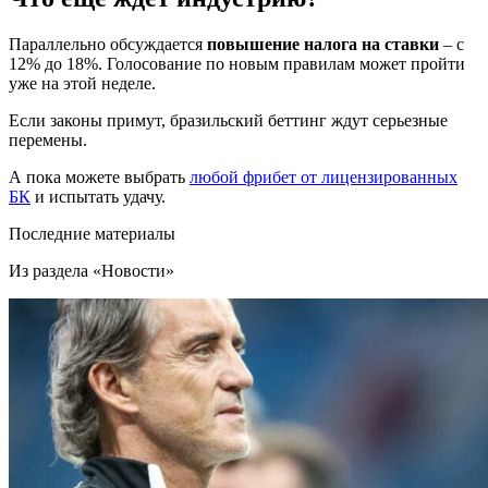
Параллельно обсуждается
повышение налога на ставки
– с
12% до 18%. Голосование по новым правилам может пройти
уже на этой неделе.
Если законы примут, бразильский беттинг ждут серьезные
перемены.
А пока можете выбрать
любой фрибет от лицензированных
БК
и испытать удачу.
Последние материалы
Из раздела «Новости»