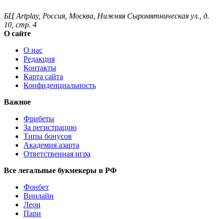
БЦ Artplay
,
Россия
,
Москва
,
Нижняя Сыромятническая ул., д.
10, стр. 4
О сайте
О нас
Редакция
Контакты
Карта сайта
Конфиденциальность
Важное
Фрибеты
За регистрацию
Типы бонусов
Академия азарта
Ответственная игра
Все легальные букмекеры в РФ
Фонбет
Винлайн
Леон
Пари