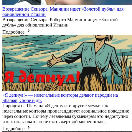
Возвращение Сеньора: Манчини ищет «Золотой дубль» для
обновленной Италии
Возвращение Сеньора: Роберто Манчини ищет «Золотой
дубль» для обновленной Италии
Подробнее
«Я депнул!» — нелегальные конторы делают пародии на
Shaman, Любе и др.
Пародия на Шамана «Я депнул» и другие мемы: как
нелегальные конторы пропагандирует асоциальное поведение
через соцсети. Почему легальным букмекерам это недоступно
и как пользователю не стать жертвой мошенников.
Подробнее