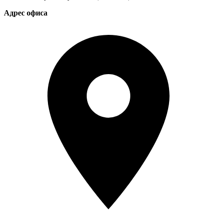
Адрес офиса