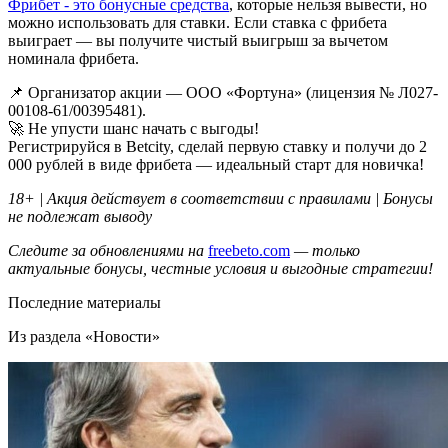
Фрибет - это бонусные средства
, которые нельзя вывести, но
можно использовать для ставки. Если ставка с фрибета
выиграет — вы получите чистый выигрыш за вычетом
номинала фрибета.
📌 Организатор акции — ООО «Фортуна» (лицензия № Л027-
00108-61/00395481).
🚀 Не упусти шанс начать с выгоды!
Регистрируйся в Betcity, сделай первую ставку и получи до 2
000 рублей в виде фрибета — идеальный старт для новичка!
18+ | Акция действует в соответствии с правилами | Бонусы
не подлежат выводу
Следите за обновлениями на
freebeto.com
— только
актуальные бонусы, честные условия и выгодные стратегии!
Последние материалы
Из раздела «Новости»