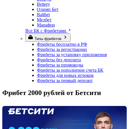
Bettery
Олимп Бет
Baltbet
Мелбет
Марафон
Все БК с Фрибетами
Типы фрибетов
Фрибеты бесплатно в РФ
Фрибеты за регистрацию
Фрибеты за установку приложения
Фрибеты без депозита
Фрибеты за промокоды
Фрибеты за пополнение счета БК
Фрибеты для новых игроков
Фрибеты за первый депозит
Фрибет 2000 рублей от Бетсити