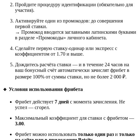
Пройдите процедуру идентификации (обязательно для
участия).
Активируйте один из промокодов: до совершения
первой ставки.
→ Промокод вводится заглавными латинскими буквами
в разделе «Промокоды» личного кабинета.
Сделайте первую ставку-одинар или экспресс с
коэффициентом от 1.70 и выше.
Дождитесь расчёта ставки — и в течение 24 часов на
ваш бонусный счёт автоматически зачислят фрибет в
размере 100% от суммы ставки, но не более 2 000 ₽.
🔹 Условия использования фрибета
Фрибет действует
7 дней
с момента зачисления. Не
успел — сгорел.
Максимальный коэффициент для ставки с фрибетом —
3.00
.
Фрибет можно использовать
только один раз
и
только
на сайте или в приложении Betcity
.