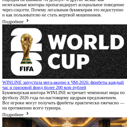
нелегальные конторы пропагандирует асоциальное поведение
через соцсети. Почему легальным букмекерам это недоступно
и как пользователю не стать жертвой мошенников.
Подробнее
WINLINE запустила мега-акцию к ЧМ-2026: фрибеты каждый
час и призовой фонд более 200 млн рублей
Букмекерская контора WINLINE встречает чемпионат мира по
футболу 2026 года по-настоящему щедрым предложением.
Все игроки могут получать фрибеты практически ежечасно —
на протяжении всего турнира.
Подробнее