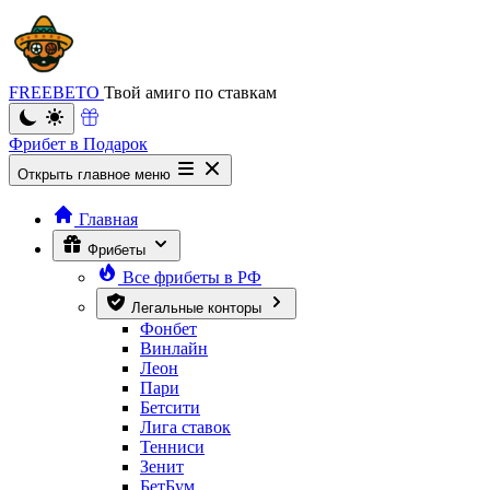
FREEBETO
Твой амиго по ставкам
Фрибет в Подарок
Открыть главное меню
Главная
Фрибеты
Все фрибеты в РФ
Легальные конторы
Фонбет
Винлайн
Леон
Пари
Бетсити
Лига ставок
Тенниси
Зенит
БетБум