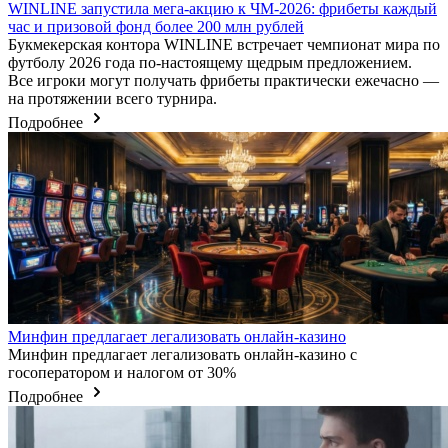
WINLINE запустила мега-акцию к ЧМ-2026: фрибеты каждый
час и призовой фонд более 200 млн рублей
Букмекерская контора WINLINE встречает чемпионат мира по
футболу 2026 года по-настоящему щедрым предложением.
Все игроки могут получать фрибеты практически ежечасно —
на протяжении всего турнира.
Подробнее
Минфин предлагает легализовать онлайн-казино
Минфин предлагает легализовать онлайн-казино с
госоператором и налогом от 30%
Подробнее