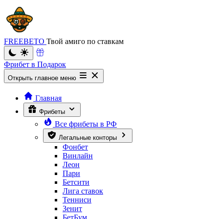
FREEBETO
Твой амиго по ставкам
Фрибет в Подарок
Открыть главное меню
Главная
Фрибеты
Все фрибеты в РФ
Легальные конторы
Фонбет
Винлайн
Леон
Пари
Бетсити
Лига ставок
Тенниси
Зенит
БетБум