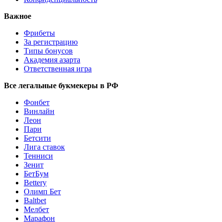
Важное
Фрибеты
За регистрацию
Типы бонусов
Академия азарта
Ответственная игра
Все легальные букмекеры в РФ
Фонбет
Винлайн
Леон
Пари
Бетсити
Лига ставок
Тенниси
Зенит
БетБум
Bettery
Олимп Бет
Baltbet
Мелбет
Марафон