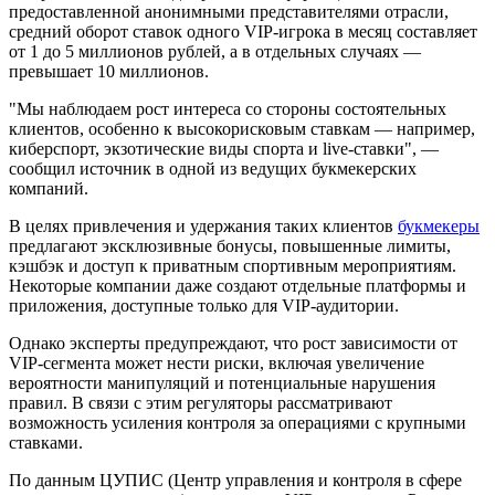
предоставленной анонимными представителями отрасли,
средний оборот ставок одного VIP-игрока в месяц составляет
от 1 до 5 миллионов рублей, а в отдельных случаях —
превышает 10 миллионов.
"Мы наблюдаем рост интереса со стороны состоятельных
клиентов, особенно к высокорисковым ставкам — например,
киберспорт, экзотические виды спорта и live-ставки", —
сообщил источник в одной из ведущих букмекерских
компаний.
В целях привлечения и удержания таких клиентов
букмекеры
предлагают эксклюзивные бонусы, повышенные лимиты,
кэшбэк и доступ к приватным спортивным мероприятиям.
Некоторые компании даже создают отдельные платформы и
приложения, доступные только для VIP-аудитории.
Однако эксперты предупреждают, что рост зависимости от
VIP-сегмента может нести риски, включая увеличение
вероятности манипуляций и потенциальные нарушения
правил. В связи с этим регуляторы рассматривают
возможность усиления контроля за операциями с крупными
ставками.
По данным ЦУПИС (Центр управления и контроля в сфере