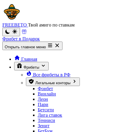
FREEBETO
Твой амиго по ставкам
Фрибет в Подарок
Открыть главное меню
Главная
Фрибеты
Все фрибеты в РФ
Легальные конторы
Фонбет
Винлайн
Леон
Пари
Бетсити
Лига ставок
Тенниси
Зенит
БетБум