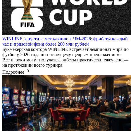
WINLINE запустила мега-акцию к ЧМ-2026: фрибеты каждый
час и призовой фонд более 200 млн рублей
Букмекерская контора WINLINE встречает чемпионат мира по
футболу 2026 года по-настоящему щедрым предложением.
Все игроки могут получать фрибеты практически ежечасно —
на протяжении всего турнира.
Подробнее