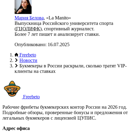
Мария Белова
, «La Manito»
Выпускница Российского университета спорта
(
ГЦОЛИФК
), спортивный журналист.
Более 7 лет пишет и анализирует ставки.
Опубликовано:
16.07.2025
Freebeto
Новости
Букмекеры в России раскрыли, сколько тратят VIP-
клиенты на ставках
Freebeto
Рабочие фрибеты букмекерских контор России на 2026 год.
Подробные обзоры, проверенные бонусы и предложения от
легальных букмекеров с лицензией ЦУПИС.
Адрес офиса