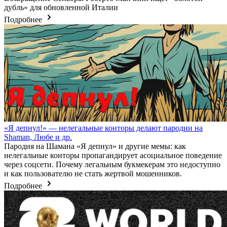
дубль» для обновленной Италии
Подробнее
«Я депнул!» — нелегальные конторы делают пародии на
Shaman, Любе и др.
Пародия на Шамана «Я депнул» и другие мемы: как
нелегальные конторы пропагандирует асоциальное поведение
через соцсети. Почему легальным букмекерам это недоступно
и как пользователю не стать жертвой мошенников.
Подробнее