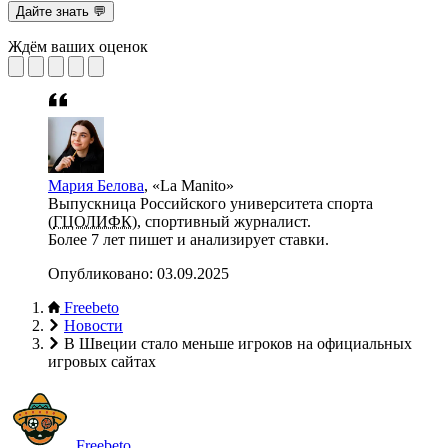
Дайте знать 💬
Ждём ваших оценок
Мария Белова
, «La Manito»
Выпускница Российского университета спорта
(
ГЦОЛИФК
), спортивный журналист.
Более 7 лет пишет и анализирует ставки.
Опубликовано:
03.09.2025
Freebeto
Новости
В Швеции стало меньше игроков на официальных
игровых сайтах
Freebeto