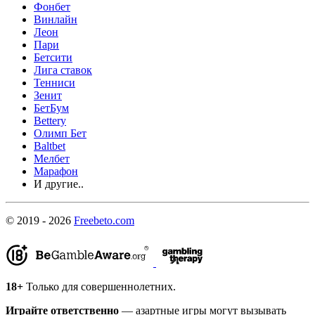
Фонбет
Винлайн
Леон
Пари
Бетсити
Лига ставок
Тенниси
Зенит
БетБум
Bettery
Олимп Бет
Baltbet
Мелбет
Марафон
И другие..
© 2019 - 2026
Freebeto.com
18+
Только для совершеннолетних.
Играйте ответственно
— азартные игры могут вызывать