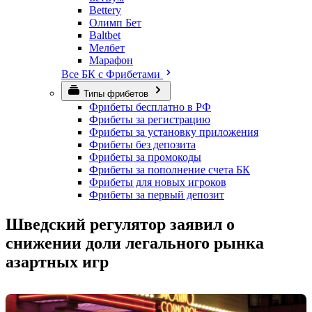
Bettery
Олимп Бет
Baltbet
Мелбет
Марафон
Все БК с Фрибетами
Типы фрибетов
Фрибеты бесплатно в РФ
Фрибеты за регистрацию
Фрибеты за установку приложения
Фрибеты без депозита
Фрибеты за промокоды
Фрибеты за пополнение счета БК
Фрибеты для новых игроков
Фрибеты за первый депозит
Шведский регулятор заявил о
снижении доли легального рынка
азартных игр