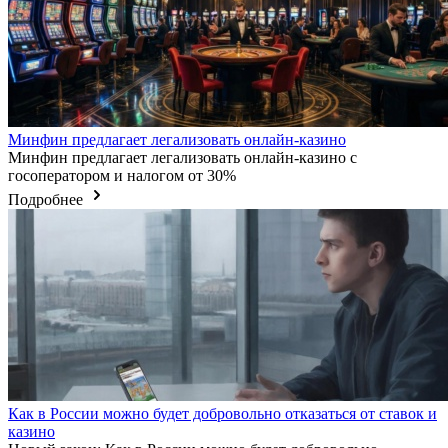
Минфин предлагает легализовать онлайн-казино
Минфин предлагает легализовать онлайн-казино с
госоператором и налогом от 30%
Подробнее
Как в России можно будет добровольно отказаться от ставок и
казино