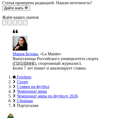
Статья проверена редакцией. Нашли неточность?
Дайте знать 💬
Ждём ваших оценок
Мария Белова
, «La Manito»
Выпускница Российского университета спорта
(
ГЦОЛИФК
), спортивный журналист.
Более 7 лет пишет и анализирует ставки.
Freebeto
Спорт
Ставки на футбол
Чемпионат мира
Чемпионат мира по футболу 2026
Сборные
Португалия