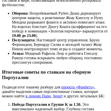
составов в мире, позволяющий безболезненно ротировать
футболистов:
Оборона:
Непробиваемый Рубен Диаш дирижирует
центром защиты, а реактивные Жоау Канселу и Нуну
Мендеш разрывают фланги и активно помогают атаке.
На воротах блистает Диогу Кошта (коэффициент на его
победу в номинации «Золотая перчатка» варьируется от
19.00 до 23.00
).
Полузащита:
Настоящий центр управления. Бруну
Фернандеш, Бернарду Силва и молодой талант Жоау
Невеш контролируют темп игры и создают моменты.
Атака:
Мощный Рафаэль Леау и работяга Гонсалу
Рамуш готовы вскрывать любую оборону, постоянно
прессингуя соперников.
Итоговые советы по ставкам на сборную
Португалии
Подводя итог нашему разбору для
проекта «Фрибето»
,
давайте выделим самые перспективные ставки, которые
можно найти
в линиях Пари
,
Зенит
и других легальных БК:
Победа Португалии в Группе K за 1.50.
Это
максимально надежный выбор. Глубина состава