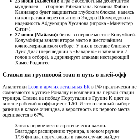
23 июня (Хьюстон):
игра с абсолютным дебютантом
мундиалей — сборной Узбекистана. Команда Фабио
Каннаваро будет защищаться глубоким блоком, надеясь
на контратаки через опытного Элдора Шомуродова и
надежность Абдукодира Хусанова (игрока «Манчестер
Сити»).
27 июня (Майами):
битва за первое место с Колумбией.
Колумбийцы заняли второе место в жесточайшем
южноамериканском отборе. У них в составе блистает
Луис Диас (перешедший в «Баварию» и забивший 7
голов в отборе), а дирижирует атаками нестареющий
Хамес Родригес.
Ставки на групповой этап и путь в плей-офф
Аналитики
Leon и других легальных БК
в РФ практически не
сомневаются в успехе Роналду и компании на первой стадии
турнира. Ставка на победу Португалии в Группе K идет за
вполне рабочий коэффициент
1.50
. И это отличный выбор:
разница в классе очевидна, а вероятность их первого места
оценивается в 67%.
Занять первое место стратегически важно.
Благодаря расширению турнира, в новом раунде
1/16 финала португальцы в таком случае выйдут