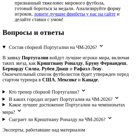
признанный тяжеловес мирового футбола,
готовый бороться за медали. Анализируйте форму
игроков,
ловите лучшие фрибеты у нас на сайте
и
делайте ставки с умом!
Вопросы и ответы
Состав сборной Португалии на ЧМ-2026?
В заявку
Португалии
войдут лучшие игроки мира, включая
таких звезд, как
Криштиану Роналду
,
Бруну Фернандеш
,
Бернарду Силва
,
Рубен Диаш
и
Рафаэл Леау
.
Окончательный список футболистов будет утвержден перед
стартом турнира в
США
,
Мексике
и
Канаде
.
Кто тренер сборной Португалии?
В каких городах играет Португалия на ЧМ-2026?
Какое лучшее достижение Португалии на чемпионатах
мира?
Сыграет ли Криштиану Роналду на ЧМ-2026?
Эксперты, работавшие над материалом