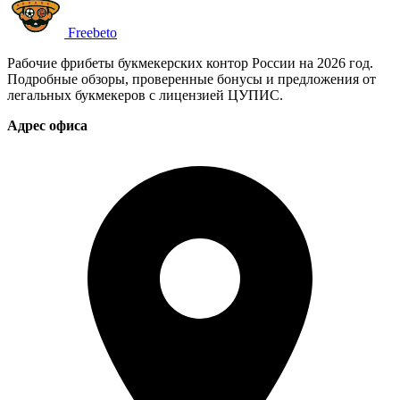
Freebeto
Рабочие фрибеты букмекерских контор России на 2026 год.
Подробные обзоры, проверенные бонусы и предложения от
легальных букмекеров с лицензией ЦУПИС.
Адрес офиса