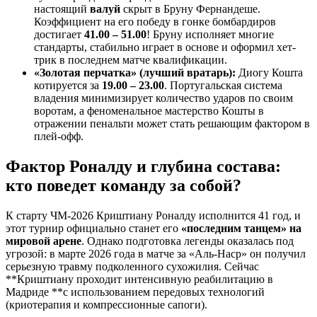
настоящий
валуй
скрыт в Бруну Фернандеше.
Коэффициент на его победу в гонке бомбардиров
достигает
41.00 – 51.00
! Бруну исполняет многие
стандарты, стабильно играет в основе и оформил хет-
трик в последнем матче квалификации.
«Золотая перчатка» (лучший вратарь):
Диогу Кошта
котируется за
19.00 – 23.00
. Португальская система
владения минимизирует количество ударов по своим
воротам, а феноменальное мастерство Кошты в
отражении пенальти может стать решающим фактором в
плей-офф.
Фактор Роналду и глубина состава:
кто поведет команду за собой?
К старту ЧМ-2026 Криштиану Роналду исполнится 41 год, и
этот турнир официально станет его
«последним танцем» на
мировой арене
. Однако подготовка легенды оказалась под
угрозой: в марте 2026 года в матче за «Аль-Наср» он получил
серьезную травму подколенного сухожилия. Сейчас
**Криштиану проходит интенсивную реабилитацию в
Мадриде **с использованием передовых технологий
(криотерапия и компрессионные сапоги).