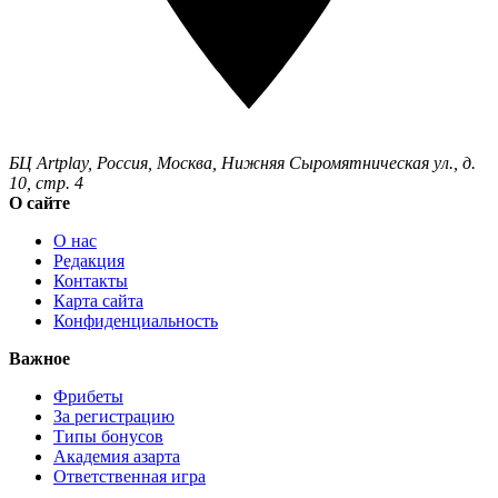
БЦ Artplay
,
Россия
,
Москва
,
Нижняя Сыромятническая ул., д.
10, стр. 4
О сайте
О нас
Редакция
Контакты
Карта сайта
Конфиденциальность
Важное
Фрибеты
За регистрацию
Типы бонусов
Академия азарта
Ответственная игра