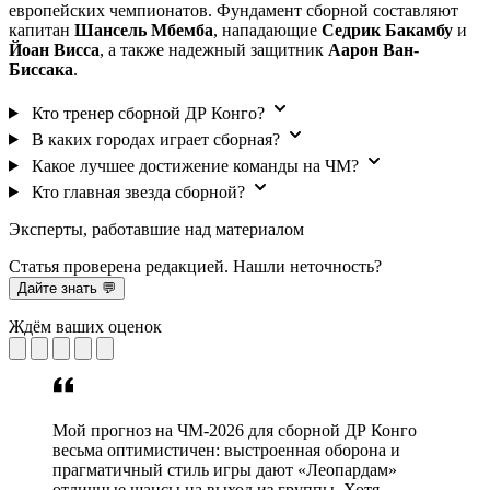
европейских чемпионатов. Фундамент сборной составляют
капитан
Шансель Мбемба
, нападающие
Седрик Бакамбу
и
Йоан Висса
, а также надежный защитник
Аарон Ван-
Биссака
.
Кто тренер сборной ДР Конго?
В каких городах играет сборная?
Какое лучшее достижение команды на ЧМ?
Кто главная звезда сборной?
Эксперты, работавшие над материалом
Статья проверена редакцией. Нашли неточность?
Дайте знать 💬
Ждём ваших оценок
Мой прогноз на ЧМ-2026 для сборной ДР Конго
весьма оптимистичен: выстроенная оборона и
прагматичный стиль игры дают «Леопардам»
отличные шансы на выход из группы. Хотя