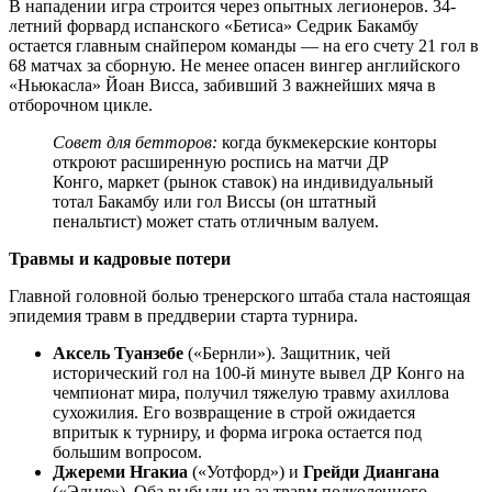
В нападении игра строится через опытных легионеров. 34-
летний форвард испанского «Бетиса» Седрик Бакамбу
остается главным снайпером команды — на его счету 21 гол в
68 матчах за сборную. Не менее опасен вингер английского
«Ньюкасла» Йоан Висса, забивший 3 важнейших мяча в
отборочном цикле.
Совет для бетторов:
когда букмекерские конторы
откроют расширенную роспись на матчи ДР
Конго, маркет (рынок ставок) на индивидуальный
тотал Бакамбу или гол Виссы (он штатный
пенальтист) может стать отличным валуем.
Травмы и кадровые потери
Главной головной болью тренерского штаба стала настоящая
эпидемия травм в преддверии старта турнира.
Аксель Туанзебе
(«Бернли»). Защитник, чей
исторический гол на 100-й минуте вывел ДР Конго на
чемпионат мира, получил тяжелую травму ахиллова
сухожилия. Его возвращение в строй ожидается
впритык к турниру, и форма игрока остается под
большим вопросом.
Джереми Нгакиа
(«Уотфорд») и
Грейди Диангана
(«Эльче»). Оба выбыли из-за травм подколенного