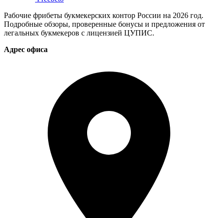
Рабочие фрибеты букмекерских контор России на 2026 год.
Подробные обзоры, проверенные бонусы и предложения от
легальных букмекеров с лицензией ЦУПИС.
Адрес офиса