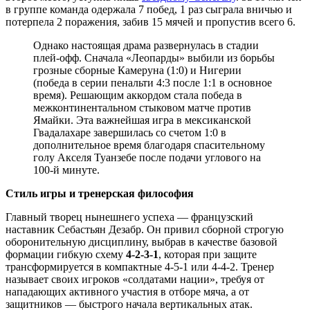
в группе команда одержала 7 побед, 1 раз сыграла вничью и
потерпела 2 поражения, забив 15 мячей и пропустив всего 6.
Однако настоящая драма развернулась в стадии
плей-офф. Сначала «Леопарды» выбили из борьбы
грозные сборные Камеруна (1:0) и Нигерии
(победа в серии пенальти 4:3 после 1:1 в основное
время). Решающим аккордом стала победа в
межконтинентальном стыковом матче против
Ямайки. Эта важнейшая игра в мексиканской
Гвадалахаре завершилась со счетом 1:0 в
дополнительное время благодаря спасительному
голу Акселя Туанзебе после подачи углового на
100-й минуте.
Стиль игры и тренерская философия
Главный творец нынешнего успеха — французский
наставник Себастьян Дезабр. Он привил сборной строгую
оборонительную дисциплину, выбрав в качестве базовой
формации гибкую схему
4-2-3-1
, которая при защите
трансформируется в компактные 4-5-1 или 4-4-2. Тренер
называет своих игроков «солдатами нации», требуя от
нападающих активного участия в отборе мяча, а от
защитников — быстрого начала вертикальных атак.