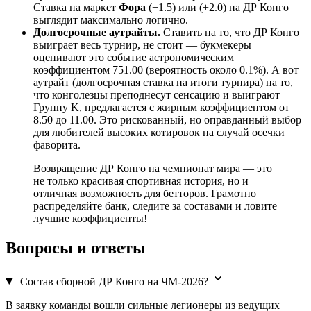
Ставка на маркет
Фора
(+1.5) или (+2.0) на ДР Конго
выглядит максимально логично.
Долгосрочные аутрайты.
Ставить на то, что ДР Конго
выиграет весь турнир, не стоит — букмекеры
оценивают это событие астрономическим
коэффициентом 751.00 (вероятность около 0.1%). А вот
аутрайт (долгосрочная ставка на итоги турнира) на то,
что конголезцы преподнесут сенсацию и выиграют
Группу K, предлагается с жирным коэффициентом от
8.50 до 11.00. Это рискованный, но оправданный выбор
для любителей высоких котировок на случай осечки
фаворита.
Возвращение ДР Конго на чемпионат мира — это
не только красивая спортивная история, но и
отличная возможность для бетторов. Грамотно
распределяйте банк, следите за составами и ловите
лучшие коэффициенты!
Вопросы и ответы
Состав сборной ДР Конго на ЧМ-2026?
В заявку команды вошли сильные легионеры из ведущих