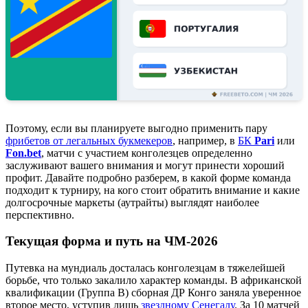
Поэтому, если вы планируете выгодно применить пару
фрибетов от легальных букмекеров
, например, в
БК
Pari
или
Fon.bet
, матчи с участием конголезцев определенно
заслуживают вашего внимания и могут принести хороший
профит. Давайте подробно разберем, в какой форме команда
подходит к турниру, на кого стоит обратить внимание и какие
долгосрочные маркеты (аутрайты) выглядят наиболее
перспективно.
Текущая форма и путь на ЧМ-2026
Путевка на мундиаль досталась конголезцам в тяжелейшей
борьбе, что только закалило характер команды. В африканской
квалификации (Группа B) сборная ДР Конго заняла уверенное
второе место, уступив лишь
звездному Сенегалу
. За 10 матчей