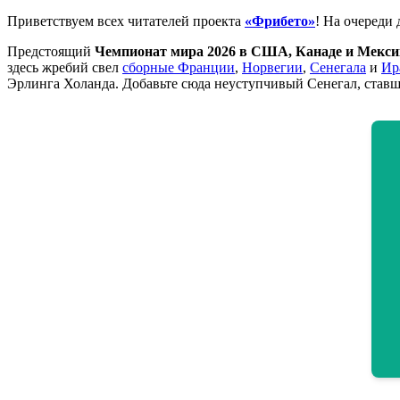
Приветствуем всех читателей проекта
«Фрибето»
! На очереди
Предстоящий
Чемпионат мира 2026 в США, Канаде и Мекси
здесь жребий свел
сборные Франции
,
Норвегии
,
Сенегала
и
Ир
Эрлинга Холанда. Добавьте сюда неуступчивый Сенегал, став