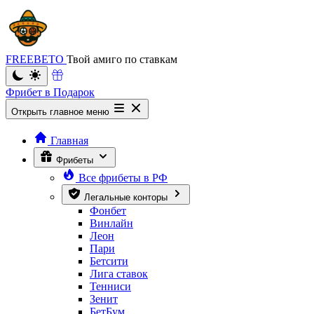
FREEBETO
Твой амиго по ставкам
Фрибет в Подарок
Открыть главное меню
Главная
Фрибеты
Все фрибеты в РФ
Легальные конторы
Фонбет
Винлайн
Леон
Пари
Бетсити
Лига ставок
Тенниси
Зенит
БетБум