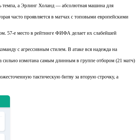
ль темпа, а Эрлинг Холанд — абсолютная машина для
орая часто проявляется в матчах с топовыми европейскими
м. 57-е место в рейтинге ФИФА делает их слабейшей
манду с агрессивным стилем. В атаке вся надежда на
а сильно измотана самым длинным в группе отбором (21 матч)
 ожесточенную тактическую битву за вторую строчку, а