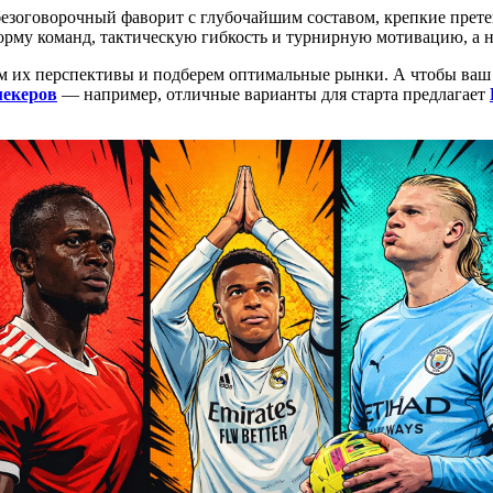
ь безоговорочный фаворит с глубочайшим составом, крепкие пре
орму команд, тактическую гибкость и турнирную мотивацию, а н
им их перспективы и подберем оптимальные рынки. А чтобы ваш
мекеров
— например, отличные варианты для старта предлагает