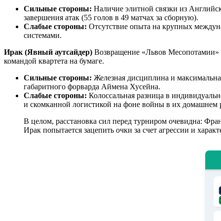
Сильные стороны:
Наличие элитной связки из Английск
завершения атак (55 голов в 49 матчах за сборную).
Слабые стороны:
Отсутствие опыта на крупных междунар
системами.
Ирак (Явный аутсайдер)
Возвращение «Львов Месопотамии» на
командой квартета на бумаге.
Сильные стороны:
Железная дисциплина и максимальная
габаритного форварда Аймена Хусейна.
Слабые стороны:
Колоссальная разница в индивидуально
и скомканной логистикой на фоне войны в их домашнем 
В целом, расстановка сил перед турниром очевидна: Фран
Ирак попытается зацепить очки за счет агрессии и характ