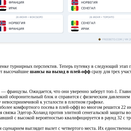
енке турнирных перспектив. Теперь путевку в следующий этап 
т высочайшие
шансы на выход в плей-офф
сразу для трех учас
— французы. Ожидается, что они уверенно заберут топ-1. Глав
изкий оборонительный блок и справится с физическим давление
ду невосприимчивой к усталости в плотном графике.
иболее комфортного посева в плей-офф) во многом решится 22 и
я связка Эдегор-Холанд против элитной сенегальской защиты во
равший с высокой вероятностью квалифицируется в раунд 32 с тр
сценарием выглядит вылет с четвертого места. Их единственна