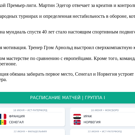
ой Премьер-лиги. Мартин Эдегор отвечает за креатив и контро
одных турнирах и определенная нестабильность в обороне, кот
 мундиаль спустя 40 лет стало настоящим спортивным подвиго
 мотивация. Тренер Грэм Арнольд выстроил сверхкомпактную ко
м мастерстве по сравнению с европейцами. Кроме того, команд
регионе.
ция обязана забирать первое место, Сенегал и Норвегия устроят
ера.