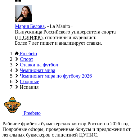
Мария Белова
, «La Manito»
Выпускница Российского университета спорта
(
ГЦОЛИФК
), спортивный журналист.
Более 7 лет пишет и анализирует ставки.
Freebeto
Спорт
Ставки на футбол
Чемпионат мира
Чемпионат мира по футболу 2026
Сборные
Испания
Freebeto
Рабочие фрибеты букмекерских контор России на 2026 год.
Подробные обзоры, проверенные бонусы и предложения от
легальных букмекеров с лицензией ЦУПИС.