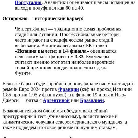
Португалия
. Аналитики оценивают шансы испанцев на
выход в полуфинал как 60 на 40.
Осторожно — исторический барьер!
Четвертьфинал — традиционно самая проблемная
стадия для Испании. Профессиональные бетторы
часто играют на специфическом рынке стадий
выбывания. В линиях легальных БК ставка
«Испания вылетит в 1/4 финала»
оценивается
невысоким коэффициентом
3.33
. Букмекеры
считают именно этот этап наиболее вероятной
точкой преткновения для подопечных де ла
Фуэнте.
Если же барьер будет пройден, в полуфинале нас может ждать
ремейк Евро-2024 против
Франции
(кэф на проход Испании
1.85 против 1.95 у французов), а в финале 19 июля в Нью-
Джерси — битва с
Аргентиной
или
Бразилией
.
В заключительном блоке мы обсудим важнейший
предтурнирный тест (Финалиссиму), логистические и
климатические ловушки североамериканского мундиаля, а
также подведем итоговое резюме по лучшим ставкам.