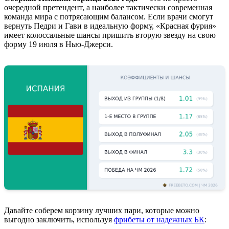
очередной претендент, а наиболее тактически современная
команда мира с потрясающим балансом. Если врачи смогут
вернуть Педри и Гави в идеальную форму, «Красная фурия»
имеет колоссальные шансы пришить вторую звезду на свою
форму 19 июля в Нью-Джерси.
Давайте соберем корзину лучших пари, которые можно
выгодно заключить, используя
фрибеты от надежных БК
: