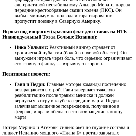
альтернативой нестабильному Альваро Морате, порвал
передние крестообразные связки колена (ПКС). Он
выбыл минимум на полгода и гарантированно
пропустит поездку в Северную Америку.
Игроки под вопросом (красный флаг для ставок на ИТБ —
Индивидуальный Тотал Больше Испании):
Нико Уильямс:
Реактивный вингер страдает от
хронической пубалгии (болей в паховой области). Он
вынужден играть через боль, что серьезно ограничивает
его главную фишку — взрывную скорость.
Позитивные новости:
Гави и Педри:
Главные моторы команды постепенно
возвращаются в строй. Гави завершает тяжелую
реабилитацию после травмы мениска и должен
вернуться в игру в клубе к середине марта. Педри
залечивает мышечное повреждение, полученное в
феврале, и врачи обещают его возвращение к концу
марта.
Потеря Мерино и Агеховы сильно бьет по глубине состава и
лишает Испанию мощного «Плана Б» против закрытых