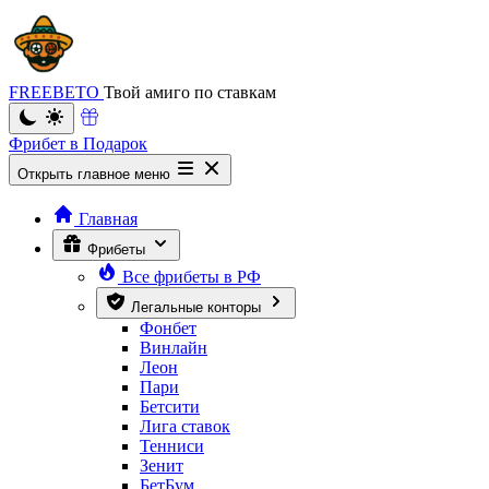
FREEBETO
Твой амиго по ставкам
Фрибет в Подарок
Открыть главное меню
Главная
Фрибеты
Все фрибеты в РФ
Легальные конторы
Фонбет
Винлайн
Леон
Пари
Бетсити
Лига ставок
Тенниси
Зенит
БетБум