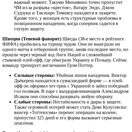
важный момент. Такуми Минамино точно пропустит
ЧМ из-за разрыва «крестов», Ватару Эндо, Дзион
Судзуки и Такэхиро Томиясу находятся в лазарете.
Кроме того, у японцев есть структурные проблемы в
позиционном нападении, когда соперник садится в
глухую защиту.
Швеция (Теневой фаворит)
Шведы (38-е место в рейтинге
ФИФА) пробились на турнир чудом. Они не выиграли ни
одного матча в отборочной группе, заняв последнее место, но
прошли через черный ход Лиги Наций и сложнейший
стыковой плей-офф, где обыграли Украину и Польшу. Сейчас
команду тренирует англичанин Грэм Поттер.
Сильные стороны:
Убойная линия нападения. Виктор
Дьёкереш находится в сумасшедшей форме — в плей-
офф он оформил хет-трик с Украиной и забил победный
гол полякам. В паре с выздоравливающим Александром
Исаком они способны разорвать любую оборону.
Слабые стороны:
Нестабильность и дыры в защите.
Также огромной потерей может стать Деян Кулусевски:
вингер «Тоттенхэма» перенес операции на колене,
пропустил 325 дней и его форма вызывает серьезные
опасения.