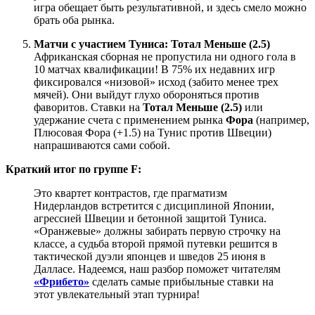
игра обещает быть результативной, и здесь смело можно
брать оба рынка.
Матчи с участием Туниса: Тотал Меньше (2.5)
Африканская сборная не пропустила ни одного гола в
10 матчах квалификации! В 75% их недавних игр
фиксировался «низовой» исход (забито менее трех
мячей). Они выйдут глухо обороняться против
фаворитов. Ставки на
Тотал Меньше (2.5)
или
удержание счета с применением рынка
Фора
(например,
Плюсовая Фора (+1.5) на Тунис против Швеции)
напрашиваются сами собой.
Краткий итог по группе F:
Это квартет контрастов, где прагматизм
Нидерландов встретится с дисциплиной Японии,
агрессией Швеции и бетонной защитой Туниса.
«Оранжевые» должны забирать первую строчку на
классе, а судьба второй прямой путевки решится в
тактической дуэли японцев и шведов 25 июня в
Далласе. Надеемся, наш разбор поможет читателям
«Фрибето»
сделать самые прибыльные ставки на
этот увлекательный этап турнира!