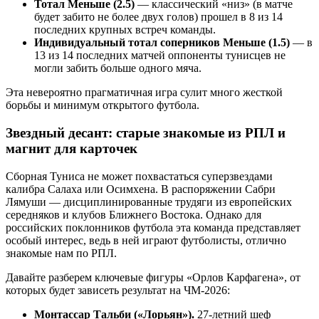
Тотал Меньше (2.5)
— классический «низ» (в матче
будет забито не более двух голов) прошел в 8 из 14
последних крупных встреч команды.
Индивидуальный тотал соперников Меньше (1.5)
— в
13 из 14 последних матчей оппоненты тунисцев не
могли забить больше одного мяча.
Эта невероятно прагматичная игра сулит много жесткой
борьбы и минимум открытого футбола.
Звездный десант: старые знакомые из РПЛ и
магнит для карточек
Сборная Туниса не может похвастаться суперзвездами
калибра Салаха или Осимхена. В распоряжении Сабри
Лямуши — дисциплинированные трудяги из европейских
середняков и клубов Ближнего Востока. Однако для
российских поклонников футбола эта команда представляет
особый интерес, ведь в ней играют футболисты, отлично
знакомые нам по РПЛ.
Давайте разберем ключевые фигуры «Орлов Карфагена», от
которых будет зависеть результат на ЧМ-2026:
Монтассар Тальби («Лорьян»).
27-летний шеф