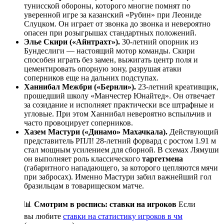
тунисской обороны, которого многие помнят по
уверенной игре за казанский «Рубин» при Леониде
Слуцком. Он играет от звонка до звонка и невероятно
опасен при розыгрышах стандартных положений.
Элье Скири («Айнтрахт»).
30-летний опорник из
Бундеслиги — настоящий мотор команды. Скири
способен играть без замен, выжигать центр поля и
цементировать опорную зону, разрушая атаки
соперников еще на дальних подступах.
Ханнибал Межбри («Бернли»).
23-летний креативщик,
прошедший школу «Манчестер Юнайтед». Он отвечает
за созидание и исполняет практически все штрафные и
угловые. При этом Ханнибал невероятно вспыльчив и
часто провоцирует соперников.
Хазем Мастури («Динамо» Махачкала).
Действующий
представитель РПЛ! 28-летний форвард с ростом 1.91 м
стал мощным усилением для сборной. В схемах Лямуши
он выполняет роль классического
таргетмена
(габаритного нападающего, за которого цепляются мячи
при забросах). Именно Мастури забил важнейший гол
бразильцам в товарищеском матче.
📊
Смотрим в роспись: ставки на игроков
Если
вы любите
ставки на статистику игроков в чм