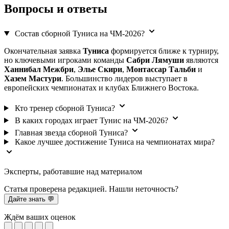
Вопросы и ответы
Состав сборной Туниса на ЧМ-2026?
Окончательная заявка
Туниса
формируется ближе к турниру,
но ключевыми игроками команды
Сабри Лямуши
являются
Ханнибал Межбри
,
Элье Скири
,
Монтассар Тальби
и
Хазем Мастури
. Большинство лидеров выступает в
европейских чемпионатах и клубах Ближнего Востока.
Кто тренер сборной Туниса?
В каких городах играет Тунис на ЧМ-2026?
Главная звезда сборной Туниса?
Какое лучшее достижение Туниса на чемпионатах мира?
Эксперты, работавшие над материалом
Статья проверена редакцией. Нашли неточность?
Дайте знать 💬
Ждём ваших оценок