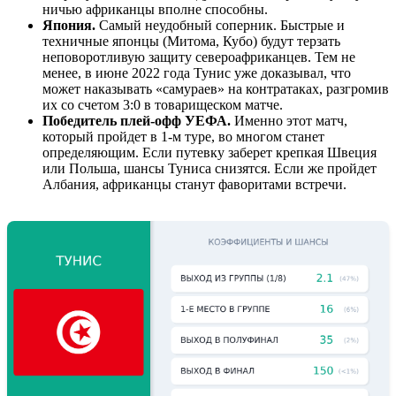
ничью африканцы вполне способны.
Япония.
Самый неудобный соперник. Быстрые и
техничные японцы (Митома, Кубо) будут терзать
неповоротливую защиту североафриканцев. Тем не
менее, в июне 2022 года Тунис уже доказывал, что
может наказывать «самураев» на контратаках, разгромив
их со счетом 3:0 в товарищеском матче.
Победитель плей-офф УЕФА.
Именно этот матч,
который пройдет в 1-м туре, во многом станет
определяющим. Если путевку заберет крепкая Швеция
или Польша, шансы Туниса снизятся. Если же пройдет
Албания, африканцы станут фаворитами встречи.