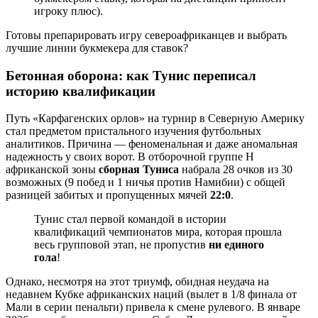
игроку плюс).
Готовы препарировать игру североафриканцев и выбрать
лучшие линии букмекера для ставок?
Бетонная оборона: как Тунис переписал
историю квалификации
Путь «Карфагенских орлов» на турнир в Северную Америку
стал предметом пристального изучения футбольных
аналитиков. Причина — феноменальная и даже аномальная
надежность у своих ворот. В отборочной группе H
африканской зоны
сборная Туниса
набрала 28 очков из 30
возможных (9 побед и 1 ничья против Намибии) с общей
разницей забитых и пропущенных мячей
22:0
.
Тунис стал первой командой в истории
квалификаций чемпионатов мира, которая прошла
весь групповой этап, не пропустив
ни единого
гола
!
Однако, несмотря на этот триумф, обидная неудача на
недавнем Кубке африканских наций (вылет в 1/8 финала от
Мали в серии пенальти) привела к смене рулевого. В январе