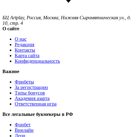
БЦ Artplay
,
Россия
,
Москва
,
Нижняя Сыромятническая ул., д.
10, стр. 4
О сайте
О нас
Редакция
Контакты
Карта сайта
Конфиденциальность
Важное
Фрибеты
За регистрацию
Типы бонусов
Академия азарта
Ответственная игра
Все легальные букмекеры в РФ
Фонбет
Винлайн
Леон