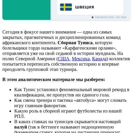
Сегодня в фокусе нашего внимания — одна из самых
закрытых, прагматичных и дисциплинированных команд
африканского континента.
Сборная Туниса
, которую
болельщики гордо называют «Карфагенскими орлами»,
отправляется уже на свой седьмой в истории мундиаль. На
полях Северной Америки (
США
,
Мексика
,
Канада
) коллектив
попытается переписать собственную историю и впервые
преодолеть групповой этап турнира.
В этом аналитическом материале мы разберем:
Как Тунис установил феноменальный мировой рекорд в
квалификации, не пропустив ни единого гола.
Как смена тренера и тактика «автобуса» могут сломать
игру главным фаворитам.
Какую роль в сборной играют футболисты из нашей
РПЛ.
В каких ставках на тунисцев скрывается настоящий
валуй
(так в беттинге называют недооцененную
букмекером ставку, которая на дистанции приносит