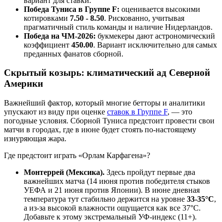
вариант для ставки.
Победа Туниса в Группе F:
оценивается высокими
котировками
7.50 - 8.50
. Рискованно, учитывая
прагматичный стиль команды и наличие Нидерландов.
Победа на ЧМ-2026:
букмекеры дают астрономический
коэффициент
450.00
. Вариант исключительно для самых
преданных фанатов сборной.
Скрытый козырь: климатический ад Северной
Америки
Важнейший фактор, который многие бетторы и аналитики
упускают из виду при оценке
ставок в Группе F
, — это
погодные условия. Сборной Туниса предстоит провести свои
матчи в городах, где в июне будет стоять по-настоящему
изнуряющая жара.
Где предстоит играть «Орлам Карфагена»?
Монтеррей (Мексика).
Здесь пройдут первые два
важнейших матча (14 июня против победителя стыков
УЕФА и 21 июня против Японии). В июне дневная
температура тут стабильно держится на уровне
33-35°C
,
а из-за высокой влажности ощущается как все 37°C.
Добавьте к этому экстремальный УФ-индекс (11+).