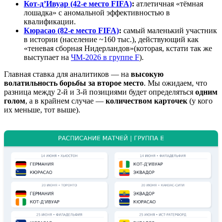
Кот-д’Ивуар (42-е место FIFA)
:
атлетичная «тёмная
лошадка» с аномальной эффективностью в
квалификации.
Кюрасао (82-е место FIFA)
:
самый маленький участник
в истории (население ~160 тыс.), действующий как
«теневая сборная Нидерландов»(которая, кстати так же
выступает на
ЧМ-2026 в группе F
).
Главная ставка для аналитиков — на
высокую
волатильность борьбы за второе место
. Мы ожидаем, что
разница между 2-й и 3-й позициями будет определяться
одним
голом
, а в крайнем случае —
количеством карточек
(у кого
их меньше, тот выше).