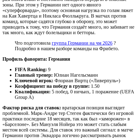
зоны. При этом у Германии нет одного явного
«суперфорварда», поэтому основная нагрузка по голам ляжет
на Кая Хавертца и Никласа Фюллькруга. В матчах против
команд, которые садятся глубоко в оборону, это может
приводить к тому, что Германия создаёт много, но забивает не
так много, как ждут болельщики и бетторы.
Что подготовила
группа Германии на чм 2026
?
Подробно в нашем разборе команды на Фрибето.
Профиль фаворита: Германия
FIFA Ranking:
9
Главный тренер:
Юлиан Нагельсманн
Ключевой игрок:
Флориан Виртц («Ливерпуль»)
Коэффициент на победу в группе:
1.50
Квалификация:
5 побед, 0 ничьих, 1 поражение (UEFA
Group A)
Фактор риска для ставок:
вратарская позиция выглядит
проблемной. Марк-Андре тер Стеген фактически без игровой
практики последние 18 месяцев, так как был «заморожен» в
«Барселоне». Без Мануэля Нойера это может стать слабым
местом всей системы. Для ставок это важный сигнал: в матче
Германии против Эквадора логично рассматривать рынок