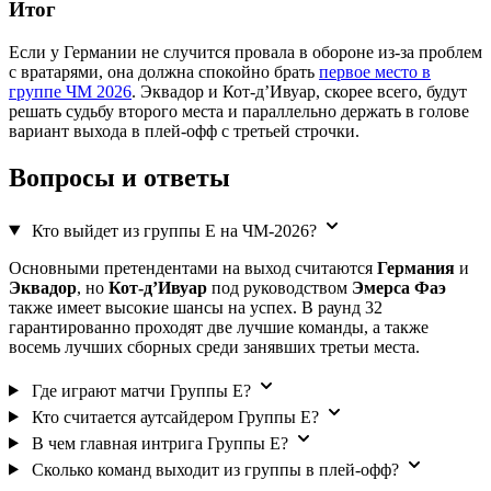
Итог
Если у Германии не случится провала в обороне из-за проблем
с вратарями, она должна спокойно брать
первое место в
группе ЧМ 2026
. Эквадор и Кот-д’Ивуар, скорее всего, будут
решать судьбу второго места и параллельно держать в голове
вариант выхода в плей-офф с третьей строчки.
Вопросы и ответы
Кто выйдет из группы E на ЧМ-2026?
Основными претендентами на выход считаются
Германия
и
Эквадор
, но
Кот-д’Ивуар
под руководством
Эмерса Фаэ
также имеет высокие шансы на успех. В раунд 32
гарантированно проходят две лучшие команды, а также
восемь лучших сборных среди занявших третьи места.
Где играют матчи Группы E?
Кто считается аутсайдером Группы E?
В чем главная интрига Группы E?
Сколько команд выходит из группы в плей-офф?