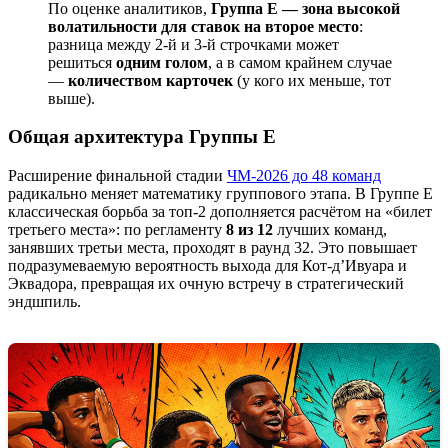
По оценке аналитиков,
Группа E — зона высокой
волатильности для ставок на второе место
:
разница между 2-й и 3-й строчками может
решиться
одним голом
, а в самом крайнем случае
—
количеством карточек
(у кого их меньше, тот
выше).
Общая архитектура Группы E
Расширение финальной стадии
ЧМ-2026 до 48 команд
радикально меняет математику группового этапа. В Группе E
классическая борьба за топ-2 дополняется расчётом на «билет
третьего места»: по регламенту
8 из 12
лучших команд,
занявших третьи места, проходят в раунд 32. Это повышает
подразумеваемую вероятность выхода для Кот-д’Ивуара и
Эквадора, превращая их очную встречу в стратегический
эндшпиль.