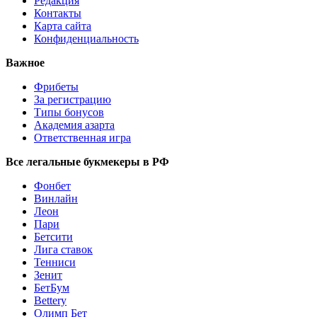
Редакция
Контакты
Карта сайта
Конфиденциальность
Важное
Фрибеты
За регистрацию
Типы бонусов
Академия азарта
Ответственная игра
Все легальные букмекеры в РФ
Фонбет
Винлайн
Леон
Пари
Бетсити
Лига ставок
Тенниси
Зенит
БетБум
Bettery
Олимп Бет