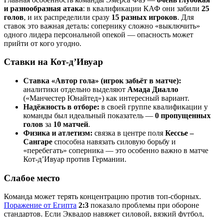
и разнообразная атака
: в квалификации КАФ они забили
25
голов
, и их распределили сразу
15 разных игроков
. Для
ставок это важная деталь: сопернику сложно «выключить»
одного лидера персональной опекой — опасность может
прийти от кого угодно.
Ставки на Кот-д’Ивуар
Ставка «Автор гола» (игрок забьёт в матче):
аналитики отдельно выделяют
Амада Диалло
(«Манчестер Юнайтед») как интересный вариант.
Надёжность в отборе:
в своей группе квалификации у
команды был идеальный показатель —
0 пропущенных
голов
за
10 матчей
.
Физика и атлетизм:
связка в центре поля
Кессье –
Сангаре
способна навязать силовую борьбу и
«перебегать» соперника — это особенно важно в матче
Кот-д’Ивуар против Германии.
Слабое место
Команда может терять концентрацию против топ-сборных.
Поражение от Египта
2:3
показало проблемы при обороне
стандартов. Если Эквадор навяжет силовой, вязкий футбол,