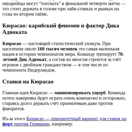
ивуарийцы могут “поплыть” в финальной четверти матча —
это стоит держать в голове при лайв-ставках и рынках на
голы во втором тайме.
Кюрасао: карибский феномен и фактор Дика
Адвоката
Кюрасао
— настоящий статистический уникум. При
населении около
160 тысяч человек
это самая маленькая
нация в истории чемпионатов мира. Команду тренирует
78-
летний Дик Адвокат
, а состав во многом строится за счёт
игроков с двойным гражданством — в том числе из
чемпионата Нидерландов.
Ставки на Кюрасао
Главная идея Кюрасао —
минимизировать ущерб
. Команда
почти наверняка будет играть очень компактно и осторожно,
стараясь долго держать счёт приемлемым даже против
фаворитов.
Из-за этого
Кюрасао — приоритетный вариант для ставок на
фору
против Германии
, например: