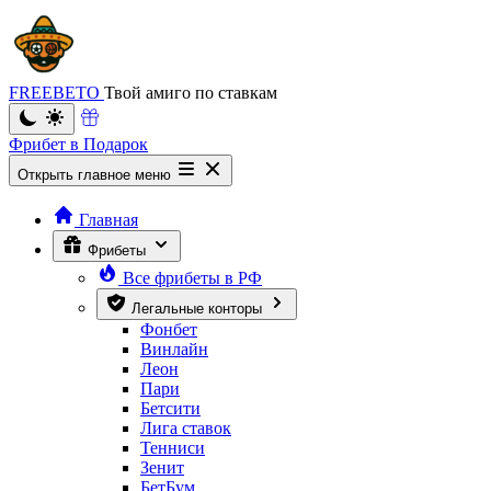
FREEBETO
Твой амиго по ставкам
Фрибет в Подарок
Открыть главное меню
Главная
Фрибеты
Все фрибеты в РФ
Легальные конторы
Фонбет
Винлайн
Леон
Пари
Бетсити
Лига ставок
Тенниси
Зенит
БетБум