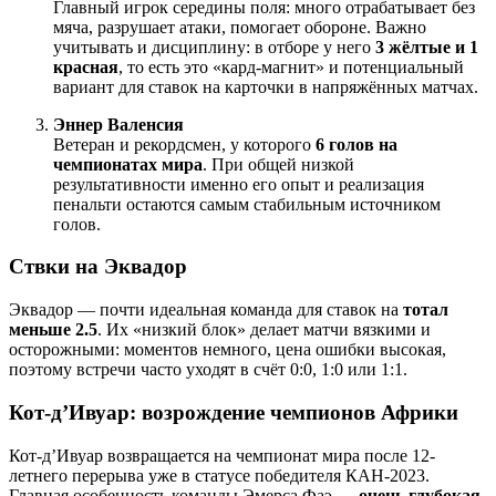
Главный игрок середины поля: много отрабатывает без
мяча, разрушает атаки, помогает обороне. Важно
учитывать и дисциплину: в отборе у него
3 жёлтые и 1
красная
, то есть это «кард-магнит» и потенциальный
вариант для ставок на карточки в напряжённых матчах.
Эннер Валенсия
Ветеран и рекордсмен, у которого
6 голов на
чемпионатах мира
. При общей низкой
результативности именно его опыт и реализация
пенальти остаются самым стабильным источником
голов.
Ствки на Эквадор
Эквадор — почти идеальная команда для ставок на
тотал
меньше 2.5
. Их «низкий блок» делает матчи вязкими и
осторожными: моментов немного, цена ошибки высокая,
поэтому встречи часто уходят в счёт 0:0, 1:0 или 1:1.
Кот-д’Ивуар: возрождение чемпионов Африки
Кот-д’Ивуар возвращается на чемпионат мира после 12-
летнего перерыва уже в статусе победителя КАН-2023.
Главная особенность команды Эмерса Фаэ —
очень глубокая