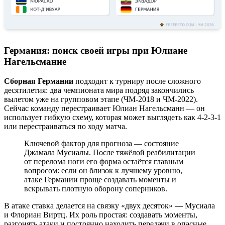
Германия: поиск своей игры при Юлиане
Нагельсманне
Сборная Германии
подходит к турниру после сложного
десятилетия: два чемпионата мира подряд закончились
вылетом уже на групповом этапе (ЧМ-2018 и ЧМ-2022).
Сейчас команду перестраивает Юлиан Нагельсманн — он
использует гибкую схему, которая может выглядеть как 4-2-3-1
или перестраиваться по ходу матча.
Ключевой фактор для прогноза — состояние
Джамала Мусиалы. После тяжёлой реабилитации
от перелома ноги его форма остаётся главным
вопросом: если он близок к лучшему уровню,
атаке Германии проще создавать моменты и
вскрывать плотную оборону соперников.
В атаке ставка делается на связку «двух десяток» — Мусиала
и Флориан Виртц. Их роль простая: создавать моменты,
разгонять атаки и постоянно находить передачи в опасные