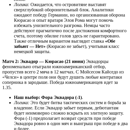
Логика:
Ожидается, что островитяне выставят
сверхглубокий оборонительный блок. Аналитики
ожидают победу Германии, но организованная оборона
Кюрасао и опыт вратаря Элоя Рома могут помочь
избежать унизительного разгрома. Немцы часто
действуют прагматично после достижения комфортного
счета, поэтому обилие голов здесь не гарантировано.
Также отличным вариантом выглядит ставка
«Обе
забьют — Нет»
(Кюрасао не забьет), учитывая класс
немецкой защиты.
Матч 2: Эквадор — Кюрасао (21 июня)
Эквадорцы
феноменально отыграли южноамериканский отбор,
пропустив всего 2 мяча в 12 матчах. С Мойсесом Кайседо из
«Челси» в центре поля они будут душить любые контратаки
соперника в зародыше. Победа южноамериканцев идет за
1.35.
Наш выбор:
Фора Эквадора (-1)
.
Логика:
Это будет битва тактических систем и борьба за
владение. Если Эквадор забьет первым, дебютантам
будет неимоверно сложно вскрыть их элитную защиту.
Фора (-1) предполагает возврат средств при победе
Эквадора ровно в один мяч и выигрыш при победе в два
и более.