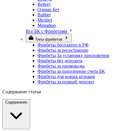
Bettery
Олимп Бет
Baltbet
Мелбет
Марафон
Все БК с Фрибетами
Типы фрибетов
Фрибеты бесплатно в РФ
Фрибеты за регистрацию
Фрибеты За установку приложения
Фрибеты без депозита
Фрибеты за промокоды
Фрибеты за пополнение счета БК
Фрибеты для новых игроков
Фрибеты за первый депозит
Содержание статьи
Содержание