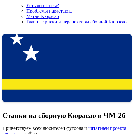
Есть ли шансы?
Проблемы нарастают...
Матчи Кюрасао
Главные риски и перспективы сборной Кюрасао
Ставки на сборную Кюрасао в ЧМ-26
Приветствуем всех любителей футбола и
читателей проекта