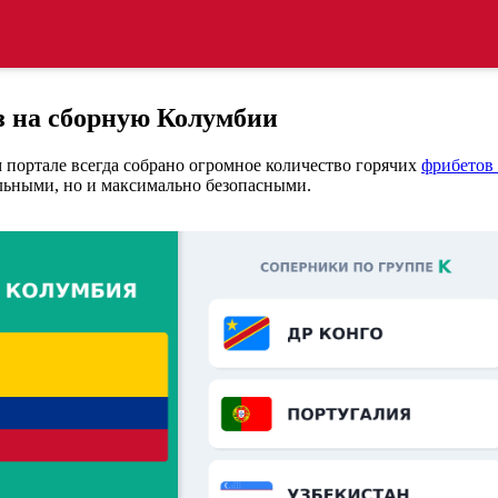
з на сборную Колумбии
м портале всегда собрано огромное количество горячих
фрибетов 
ельными, но и максимально безопасными.