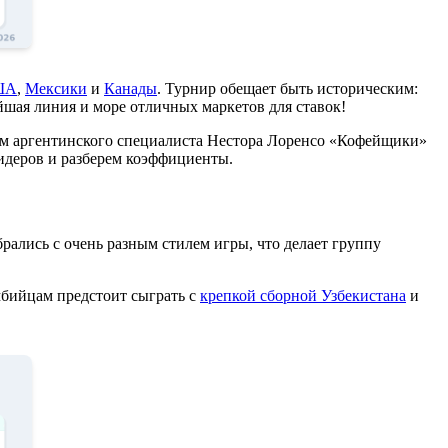
ША
,
Мексики
и
Канады
. Турнир обещает быть историческим:
чайшая линия и море отличных маркетов для ставок!
ом аргентинского специалиста Нестора Лоренсо «Кофейщики»
идеров и разберем коэффициенты.
рались с очень разным стилем игры, что делает группу
мбийцам предстоит сыграть с
крепкой сборной Узбекистана
и