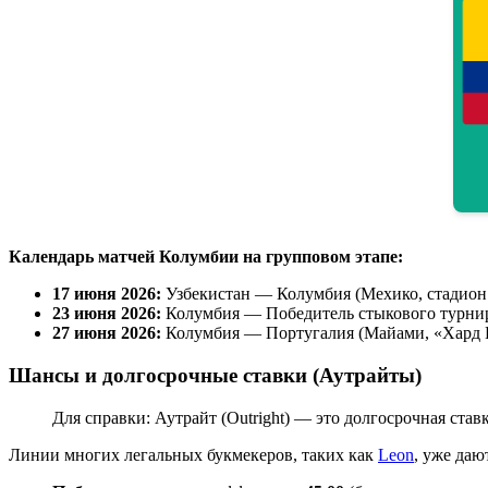
Календарь матчей Колумбии на групповом этапе:
17 июня 2026:
Узбекистан — Колумбия (Мехико, стадион
23 июня 2026:
Колумбия — Победитель стыкового турнира
27 июня 2026:
Колумбия — Португалия (Майами, «Хард Ро
Шансы и долгосрочные ставки (Аутрайты)
Для справки: Аутрайт (Outright) — это долгосрочная став
Линии многих легальных букмекеров, таких как
Leon
, уже да