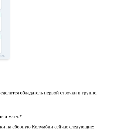
делится обладатель первой строчки в группе.
тный матч.*
вки на сборную Колумбии сейчас следующие: