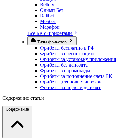
Bettery
Олимп Бет
Baltbet
Мелбет
Марафон
Все БК с Фрибетами
Типы фрибетов
Фрибеты бесплатно в РФ
Фрибеты за регистрацию
Фрибеты за установку приложения
Фрибеты без депозита
Фрибеты за промокоды
Фрибеты за пополнение счета БК
Фрибеты для новых игроков
Фрибеты за первый депозит
Содержание статьи
Содержание