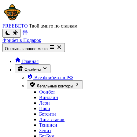
FREEBETO
Твой амиго по ставкам
Фрибет в Подарок
Открыть главное меню
Главная
Фрибеты
Все фрибеты в РФ
Легальные конторы
Фонбет
Винлайн
Леон
Пари
Бетсити
Лига ставок
Тенниси
Зенит
БетБум