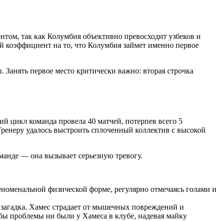
том, так как Колумбия объективно превосходит узбеков и
ий коэффициент на то, что Колумбия займет именно первое
т.
Занять первое место критически важно: вторая строчка
й цикл команда провела 40 матчей, потерпев всего 5
 Тренеру удалось выстроить сплоченный коллектив с высокой
оманде — она вызывает серьезную тревогу.
еноменальной физической форме, регулярно отмечаясь голами и
загадка. Хамес страдает от мышечных повреждений и
 бы проблемы ни были у Хамеса в клубе, надевая майку