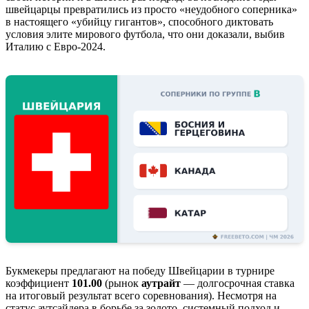
швейцарцы превратились из просто «неудобного соперника»
в настоящего «убийцу гигантов», способного диктовать
условия элите мирового футбола, что они доказали, выбив
Италию с Евро-2024.
Букмекеры предлагают на победу Швейцарии в турнире
коэффициент
101.00
(рынок
аутрайт
— долгосрочная ставка
на итоговый результат всего соревнования). Несмотря на
статус аутсайдера в борьбе за золото, системный подход и