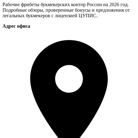
Рабочие фрибеты букмекерских контор России на 2026 год.
Подробные обзоры, проверенные бонусы и предложения от
легальных букмекеров с лицензией ЦУПИС.
Адрес офиса