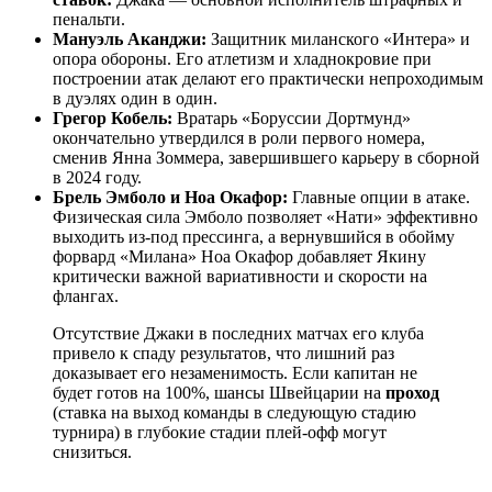
пенальти.
Мануэль Аканджи:
Защитник миланского «Интера» и
опора обороны. Его атлетизм и хладнокровие при
построении атак делают его практически непроходимым
в дуэлях один в один.
Грегор Кобель:
Вратарь «Боруссии Дортмунд»
окончательно утвердился в роли первого номера,
сменив Янна Зоммера, завершившего карьеру в сборной
в 2024 году.
Брель Эмболо и Ноа Окафор:
Главные опции в атаке.
Физическая сила Эмболо позволяет «Нати» эффективно
выходить из-под прессинга, а вернувшийся в обойму
форвард «Милана» Ноа Окафор добавляет Якину
критически важной вариативности и скорости на
флангах.
Отсутствие Джаки в последних матчах его клуба
привело к спаду результатов, что лишний раз
доказывает его незаменимость. Если капитан не
будет готов на 100%, шансы Швейцарии на
проход
(ставка на выход команды в следующую стадию
турнира) в глубокие стадии плей-офф могут
снизиться.