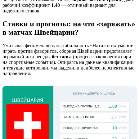
рабочий коэффициент
1.40
— отличный вариант для
надежных ставок.
Ставки и прогнозы: на что «заряжать»
в матчах Швейцарии?
Учитывая феноменальную стабильность «Нати» и их умение
играть против фаворитов, сборная Швейцарии представляет
огромный интерес для
беттинга
(процесса заключения пари
на спортивные события). Опираясь на данные квалификации
и текущие котировки, мы выделили наиболее перспективные
направления.