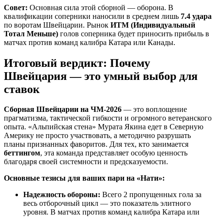
Совет:
Основная сила этой сборной — оборона. В
квалификации соперники наносили в среднем лишь
7.4 удара
по воротам Швейцарии. Рынок
ИТМ (Индивидуальный
Тотал Меньше)
голов соперника будет приносить прибыль в
матчах против команд калибра Катара или Канады.
Итоговый вердикт: Почему
Швейцария — это умный выбор для
ставок
Сборная Швейцарии на ЧМ-2026
— это воплощение
прагматизма, тактической гибкости и огромного ветеранского
опыта. «Альпийская стена» Мурата Якина едет в Северную
Америку не просто участвовать, а методично разрушать
планы признанных фаворитов. Для тех, кто занимается
беттингом
, эта команда представляет особую ценность
благодаря своей системности и предсказуемости.
Основные тезисы для ваших пари на «Нати»:
Надежность обороны:
Всего 2 пропущенных гола за
весь отборочный цикл — это показатель элитного
уровня. В матчах против команд калибра Катара или