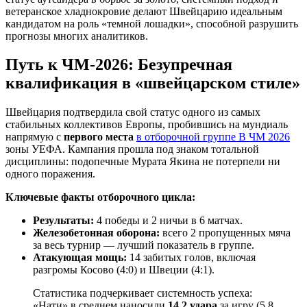
ветеранское хладнокровие делают Швейцарию идеальным
кандидатом на роль «темной лошадки», способной разрушить
прогнозы многих аналитиков.
Путь к ЧМ-2026: Безупречная
квалификация в «швейцарском стиле»
Швейцария подтвердила свой статус одного из самых
стабильных коллективов Европы, пробившись на мундиаль
напрямую с
первого места
в отборочной группе B ЧМ 2026
зоны УЕФА. Кампания прошла под знаком тотальной
дисциплины: подопечные Мурата Якина не потерпели ни
одного поражения.
Ключевые факты отборочного цикла:
Результаты:
4 победы и 2 ничьи в 6 матчах.
Железобетонная оборона:
всего 2 пропущенных мяча
за весь турнир — лучший показатель в группе.
Атакующая мощь:
14 забитых голов, включая
разгромы Косово (4:0) и Швеции (4:1).
Статистика подчеркивает системность успеха:
«Нати» в среднем наносили
14.2 удара
за игру (5.8