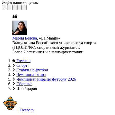
Ждём ваших оценок
Мария Белова
, «La Manito»
Выпускница Российского университета спорта
(
ГЦОЛИФК
), спортивный журналист.
Более 7 лет пишет и анализирует ставки.
Freebeto
Спорт
Ставки на футбол
Чемпионат мира
Чемпионат мира по футболу 2026
Сборные
Швейцария
Freebeto