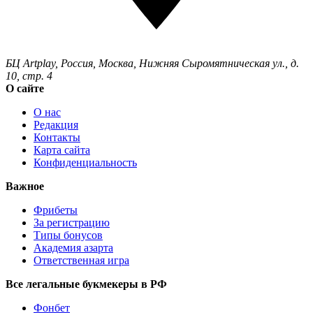
БЦ Artplay
,
Россия
,
Москва
,
Нижняя Сыромятническая ул., д.
10, стр. 4
О сайте
О нас
Редакция
Контакты
Карта сайта
Конфиденциальность
Важное
Фрибеты
За регистрацию
Типы бонусов
Академия азарта
Ответственная игра
Все легальные букмекеры в РФ
Фонбет