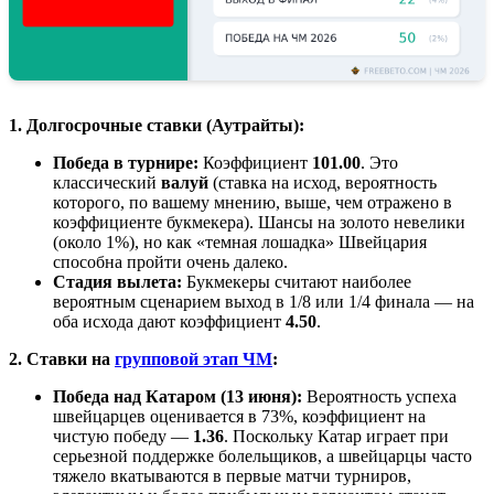
1. Долгосрочные ставки (Аутрайты):
Победа в турнире:
Коэффициент
101.00
. Это
классический
валуй
(ставка на исход, вероятность
которого, по вашему мнению, выше, чем отражено в
коэффициенте букмекера). Шансы на золото невелики
(около 1%), но как «темная лошадка» Швейцария
способна пройти очень далеко.
Стадия вылета:
Букмекеры считают наиболее
вероятным сценарием выход в 1/8 или 1/4 финала — на
оба исхода дают коэффициент
4.50
.
2. Ставки на
групповой этап ЧМ
:
Победа над Катаром (13 июня):
Вероятность успеха
швейцарцев оценивается в 73%, коэффициент на
чистую победу —
1.36
. Поскольку Катар играет при
серьезной поддержке болельщиков, а швейцарцы часто
тяжело вкатываются в первые матчи турниров,