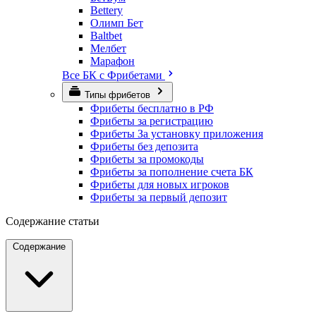
Bettery
Олимп Бет
Baltbet
Мелбет
Марафон
Все БК с Фрибетами
Типы фрибетов
Фрибеты бесплатно в РФ
Фрибеты за регистрацию
Фрибеты За установку приложения
Фрибеты без депозита
Фрибеты за промокоды
Фрибеты за пополнение счета БК
Фрибеты для новых игроков
Фрибеты за первый депозит
Содержание статьи
Содержание