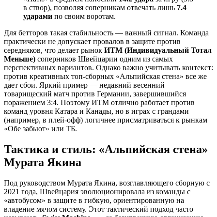
в створ), позволяя соперникам отвечать лишь
7.4
ударами
по своим воротам.
Для бетторов такая стабильность — важный сигнал. Команда
практически не допускает провалов в защите против
середняков, что делает рынок
ИТМ (Индивидуальный Тотал
Меньше)
соперников Швейцарии одним из самых
перспективных вариантов. Однако важно учитывать контекст:
против креативных топ-сборных «Альпийская стена» все же
дает сбои. Яркий пример — недавний весенний
товарищеский матч против Германии, завершившийся
поражением 3:4. Поэтому ИТМ отлично работает против
команд уровня Катара и Канады, но в играх с грандами
(например, в плей-офф) логичнее присматриваться к рынкам
«Обе забьют» или ТБ.
Тактика и стиль: «Альпийская стена»
Мурата Якина
Под руководством Мурата Якина, возглавляющего сборную с
2021 года, Швейцария эволюционировала из команды с
«автобусом» в защите в гибкую, ориентированную на
владение мячом систему. Этот тактический подход часто