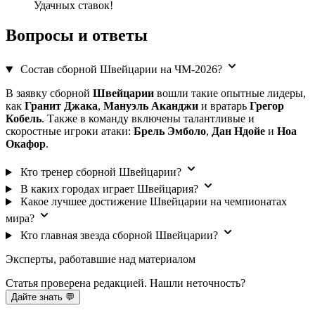
Удачных ставок!
Вопросы и ответы
Состав сборной Швейцарии на ЧМ-2026?
В заявку сборной
Швейцарии
вошли такие опытные лидеры,
как
Гранит Джака
,
Мануэль Аканджи
и вратарь
Грегор
Кобель
. Также в команду включены талантливые и
скоростные игроки атаки:
Брель Эмболо
,
Дан Ндойе
и
Ноа
Окафор
.
Кто тренер сборной Швейцарии?
В каких городах играет Швейцария?
Какое лучшее достижение Швейцарии на чемпионатах
мира?
Кто главная звезда сборной Швейцарии?
Эксперты, работавшие над материалом
Статья проверена редакцией. Нашли неточность?
Дайте знать 💬