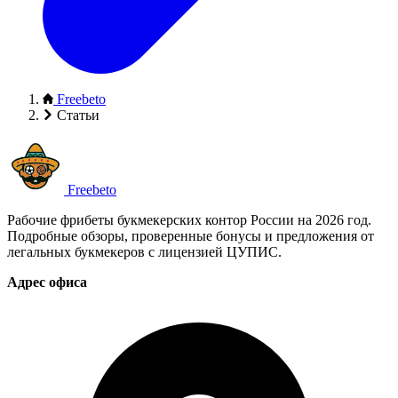
Freebeto
Статьи
Freebeto
Рабочие фрибеты букмекерских контор России на 2026 год.
Подробные обзоры, проверенные бонусы и предложения от
легальных букмекеров с лицензией ЦУПИС.
Адрес офиса