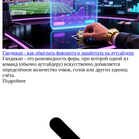
Гандикап - как обыграть фаворита и заработать на аутсайдере
Гандикап - это разновидность форы, при которой одной из
команд (обычно аутсайдеру) искусственно добавляется
определённое количество очков, голов или других единиц
счёта.
Подробнее