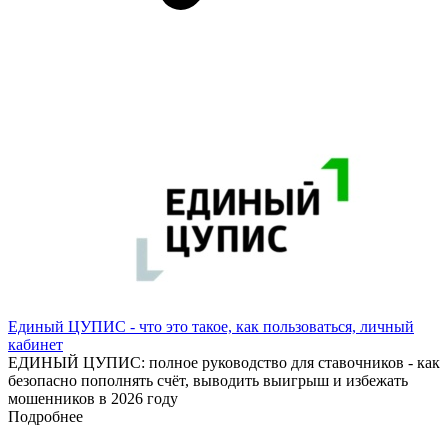
Единый ЦУПИС - что это такое, как пользоваться, личный
кабинет
ЕДИНЫЙ ЦУПИС: полное руководство для ставочников - как
безопасно пополнять счёт, выводить выигрыш и избежать
мошенников в 2026 году
Подробнее