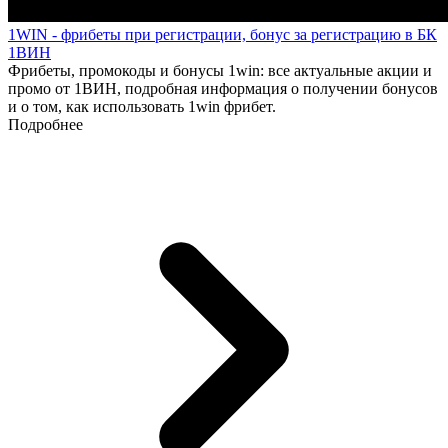
1WIN - фрибеты при регистрации, бонус за регистрацию в БК
1ВИН
Фрибеты, промокоды и бонусы 1win: все актуальные акции и
промо от 1ВИН, подробная информация о получении бонусов
и о том, как использовать 1win фрибет.
Подробнее