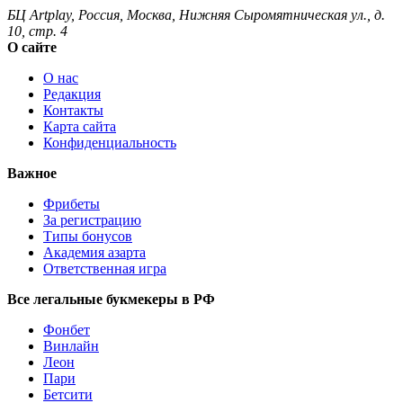
БЦ Artplay
,
Россия
,
Москва
,
Нижняя Сыромятническая ул., д.
10, стр. 4
О сайте
О нас
Редакция
Контакты
Карта сайта
Конфиденциальность
Важное
Фрибеты
За регистрацию
Типы бонусов
Академия азарта
Ответственная игра
Все легальные букмекеры в РФ
Фонбет
Винлайн
Леон
Пари
Бетсити