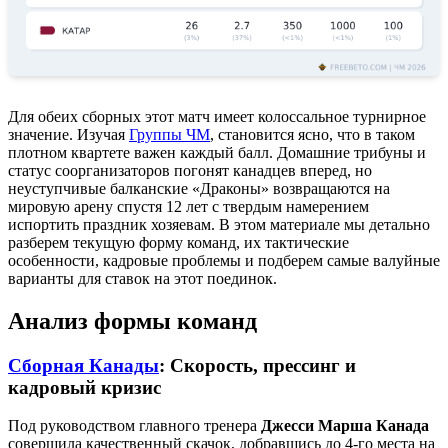
Для обеих сборных этот матч имеет колоссальное турнирное
значение. Изучая
Группы ЧМ
, становится ясно, что в таком
плотном квартете важен каждый балл. Домашние трибуны и
статус соорганизаторов погонят канадцев вперед, но
неуступчивые балканские «Драконы» возвращаются на
мировую арену спустя 12 лет с твердым намерением
испортить праздник хозяевам. В этом материале мы детально
разберем текущую форму команд, их тактические
особенности, кадровые проблемы и подберем самые валуйные
варианты для ставок на этот поединок.
Анализ формы команд
Сборная Канады
: Скорость, прессинг и
кадровый кризис
Под руководством главного тренера
Джесси Марша
Канада
совершила качественный скачок, добравшись до 4-го места на