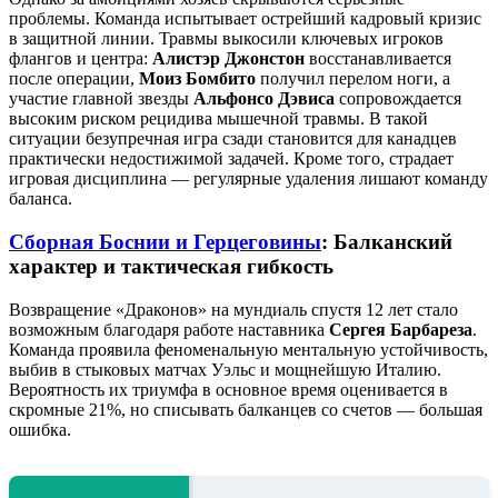
проблемы. Команда испытывает острейший кадровый кризис
в защитной линии. Травмы выкосили ключевых игроков
флангов и центра:
Алистэр Джонстон
восстанавливается
после операции,
Моиз Бомбито
получил перелом ноги, а
участие главной звезды
Альфонсо Дэвиса
сопровождается
высоким риском рецидива мышечной травмы. В такой
ситуации безупречная игра сзади становится для канадцев
практически недостижимой задачей. Кроме того, страдает
игровая дисциплина — регулярные удаления лишают команду
баланса.
Сборная Боснии и Герцеговины
: Балканский
характер и тактическая гибкость
Возвращение «Драконов» на мундиаль спустя 12 лет стало
возможным благодаря работе наставника
Сергея Барбареза
.
Команда проявила феноменальную ментальную устойчивость,
выбив в стыковых матчах Уэльс и мощнейшую Италию.
Вероятность их триумфа в основное время оценивается в
скромные 21%, но списывать балканцев со счетов — большая
ошибка.