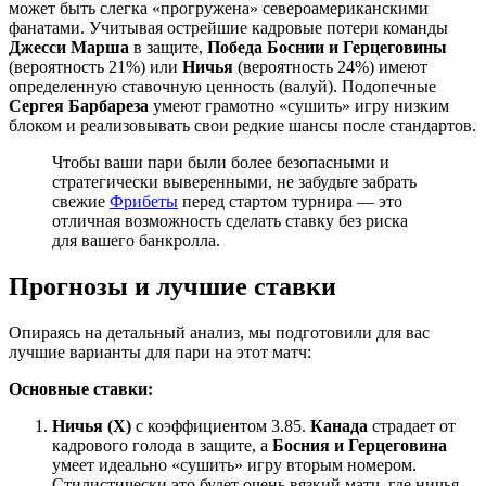
может быть слегка «прогружена» североамериканскими
фанатами. Учитывая острейшие кадровые потери команды
Джесси Марша
в защите,
Победа Боснии и Герцеговины
(вероятность 21%) или
Ничья
(вероятность 24%) имеют
определенную ставочную ценность (валуй). Подопечные
Сергея Барбареза
умеют грамотно «сушить» игру низким
блоком и реализовывать свои редкие шансы после стандартов.
Чтобы ваши пари были более безопасными и
стратегически выверенными, не забудьте забрать
свежие
Фрибеты
перед стартом турнира — это
отличная возможность сделать ставку без риска
для вашего банкролла.
Прогнозы и лучшие ставки
Опираясь на детальный анализ, мы подготовили для вас
лучшие варианты для пари на этот матч:
Основные ставки:
Ничья (Х)
с коэффициентом 3.85.
Канада
страдает от
кадрового голода в защите, а
Босния и Герцеговина
умеет идеально «сушить» игру вторым номером.
Стилистически это будет очень вязкий матч, где ничья