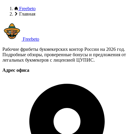
Freebeto
Главная
Freebeto
Рабочие фрибеты букмекерских контор России на 2026 год.
Подробные обзоры, проверенные бонусы и предложения от
легальных букмекеров с лицензией ЦУПИС.
Адрес офиса