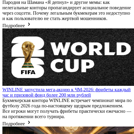
Пародия на Шамана «Я депнул» и другие мемы: как
нелегальные конторы пропагандирует асоциальное поведение
через соцсети. Почему легальным букмекерам это недоступно
и как пользователю не стать жертвой мошенников.
Подробнее
WINLINE запустила мега-акцию к ЧМ-2026: фрибеты каждый
час и призовой фонд более 200 млн рублей
Букмекерская контора WINLINE встречает чемпионат мира по
футболу 2026 года по-настоящему щедрым предложением.
Все игроки могут получать фрибеты практически ежечасно —
на протяжении всего турнира.
Подробнее