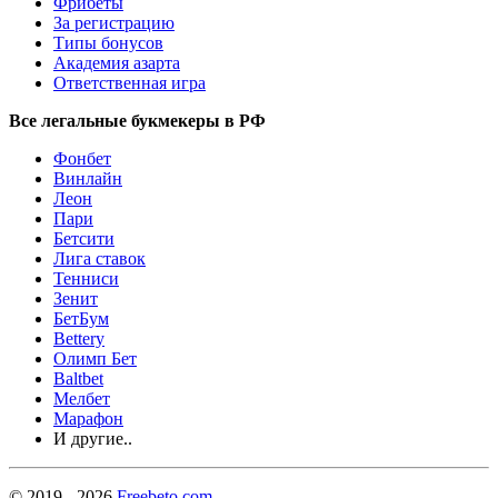
Фрибеты
За регистрацию
Типы бонусов
Академия азарта
Ответственная игра
Все легальные букмекеры в РФ
Фонбет
Винлайн
Леон
Пари
Бетсити
Лига ставок
Тенниси
Зенит
БетБум
Bettery
Олимп Бет
Baltbet
Мелбет
Марафон
И другие..
© 2019 - 2026
Freebeto.com