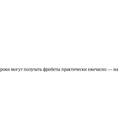
гроки могут получать фрибеты практически ежечасно — на