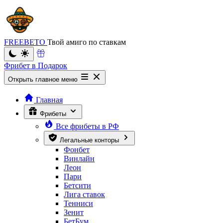
FREEBETO
Твой амиго по ставкам
Фрибет в Подарок
Открыть главное меню
Главная
Фрибеты
Все фрибеты в РФ
Легальные конторы
Фонбет
Винлайн
Леон
Пари
Бетсити
Лига ставок
Тенниси
Зенит
БетБум