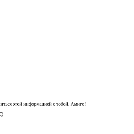
литься этой информацией с тобой, Амиго!
👇