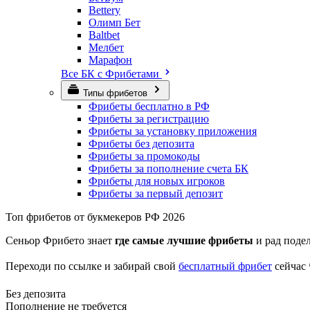
Bettery
Олимп Бет
Baltbet
Мелбет
Марафон
Все БК с Фрибетами
Типы фрибетов
Фрибеты бесплатно в РФ
Фрибеты за регистрацию
Фрибеты за установку приложения
Фрибеты без депозита
Фрибеты за промокоды
Фрибеты за пополнение счета БК
Фрибеты для новых игроков
Фрибеты за первый депозит
Топ
фрибетов
от букмекеров РФ 2026
Сеньор Фрибето знает
где самые лучшие фрибеты
и рад поде
Переходи по ссылке и забирай свой
бесплатный фрибет
сейчас 
Без депозита
Пополнение не требуется