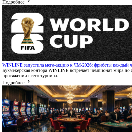
Подробнее
WINLINE запустила мега-акцию к ЧМ-2026: фрибеты каждый ча
Букмекерская контора WINLINE встречает чемпионат мира по 
протяжении всего турнира.
Подробнее