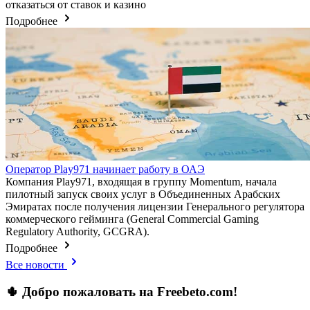
отказаться от ставок и казино
Подробнее
Оператор Play971 начинает работу в ОАЭ
Компания Play971, входящая в группу Momentum, начала
пилотный запуск своих услуг в Объединенных Арабских
Эмиратах после получения лицензии Генерального регулятора
коммерческого гейминга (General Commercial Gaming
Regulatory Authority, GCGRA).
Подробнее
Все новости
🌵 Добро пожаловать на Freebeto.com!