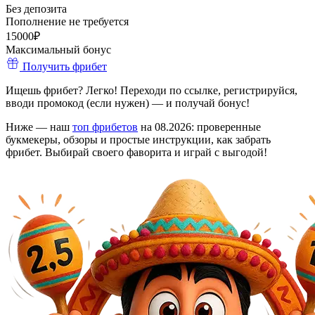
Без депозита
Пополнение не требуется
15000₽
Максимальный бонус
Получить фрибет
Ищешь фрибет? Легко! Переходи по ссылке, регистрируйся,
вводи промокод (если нужен) — и получай бонус!
Ниже — наш
топ фрибетов
на 08.2026: проверенные
букмекеры, обзоры и простые инструкции, как забрать
фрибет. Выбирай своего фаворита и играй с выгодой!