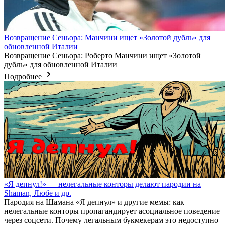
Возвращение Сеньора: Манчини ищет «Золотой дубль» для
обновленной Италии
Возвращение Сеньора: Роберто Манчини ищет «Золотой
дубль» для обновленной Италии
Подробнее
«Я депнул!» — нелегальные конторы делают пародии на
Shaman, Любе и др.
Пародия на Шамана «Я депнул» и другие мемы: как
нелегальные конторы пропагандирует асоциальное поведение
через соцсети. Почему легальным букмекерам это недоступно