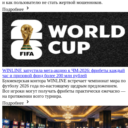
и как пользователю не стать жертвой мошенников.
Подробнее
WINLINE запустила мега-акцию к ЧМ-2026: фрибеты каждый
час и призовой фонд более 200 млн рублей
Букмекерская контора WINLINE встречает чемпионат мира по
футболу 2026 года по-настоящему щедрым предложением.
Все игроки могут получать фрибеты практически ежечасно —
на протяжении всего турнира.
Подробнее