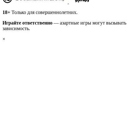
18+
Только для совершеннолетних.
Играйте ответственно
— азартные игры могут вызывать
зависимость.
×